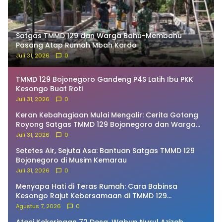
Satgas TMMD 129 dan Warga Bahu-Membahu
Pasang Atap Rumah Mbah Kardo
Juli 31, 2026
0
TMMD 129 Bojonegoro Gandeng P4S Latih Ibu PKK
Kesongo Buat Roti
Juli 31, 2026
0
Keran Kebahagiaan Mulai Mengalir: Cerita Gotong
Royong Satgas TMMD 129 Bojonegoro dan Warga
Bekatul
Juli 31, 2026
0
Setetes Air, Sejuta Asa: Bantuan Satgas TMMD 129
Bojonegoro di Musim Kemarau
Juli 31, 2026
0
Menyapa Hati di Teras Rumah: Cara Babinsa
Kesongo Rajut Kebersamaan di TMMD 129
Bojonegoro
Agustus 7, 2026
0
Atasi Kekeringan 72 Desa, Wabup Nurul Azizah