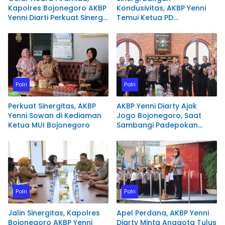
Kapolres Bojonegoro AKBP
Kondusivitas, AKBP Yenni
Yenni Diarti Perkuat Sinergi
Temui Ketua PD
Bersama Awak Media
Muhammadiyah
Bojonegoro
Polri
Polri
Perkuat Sinergitas, AKBP
AKBP Yenni Diarty Ajak
Yenni Sowan di Kediaman
Jogo Bojonegoro, Saat
Ketua MUI Bojonegoro
Sambangi Padepokan
PSHT
Polri
Polri
Jalin Sinergitas, Kapolres
Apel Perdana, AKBP Yenni
Bojonegoro AKBP Yenni
Diarty Minta Anggota Tulus