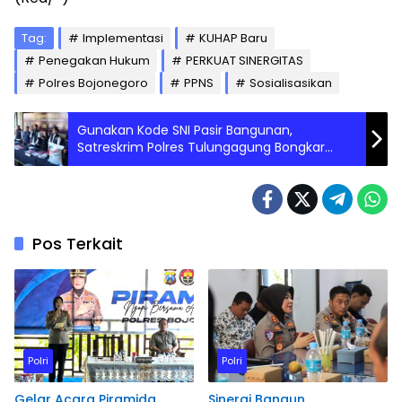
Tag:
Implementasi
KUHAP Baru
Penegakan Hukum
PERKUAT SINERGITAS
Polres Bojonegoro
PPNS
Sosialisasikan
Gunakan Kode SNI Pasir Bangunan,
Satreskrim Polres Tulungagung Bongkar
Fakta Baru Kasus Pupuk Ilegal
Pos Terkait
Polri
Polri
Gelar Acara Piramida,
Sinergi Bangun