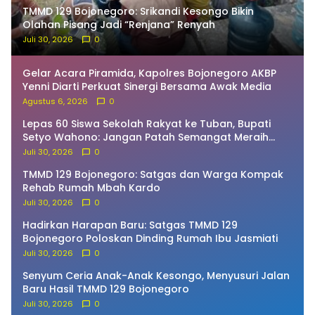
TMMD 129 Bojonegoro: Srikandi Kesongo Bikin
Olahan Pisang Jadi “Renjana” Renyah
Juli 30, 2026
0
Gelar Acara Piramida, Kapolres Bojonegoro AKBP
Yenni Diarti Perkuat Sinergi Bersama Awak Media
Agustus 6, 2026
0
Lepas 60 Siswa Sekolah Rakyat ke Tuban, Bupati
Setyo Wahono: Jangan Patah Semangat Meraih
Cita-Cita!
Juli 30, 2026
0
TMMD 129 Bojonegoro: Satgas dan Warga Kompak
Rehab Rumah Mbah Kardo
Juli 30, 2026
0
Hadirkan Harapan Baru: Satgas TMMD 129
Bojonegoro Poloskan Dinding Rumah Ibu Jasmiati
Juli 30, 2026
0
Senyum Ceria Anak-Anak Kesongo, Menyusuri Jalan
Baru Hasil TMMD 129 Bojonegoro
Juli 30, 2026
0