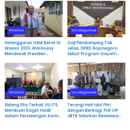
Berkelanjutan di Jawa
Samijan di Desa Kesongo
Barat
Peristiwa
Uncategorized
Pelanggaran HAM Berat Di
Gaji Pendamping Tak
Wasior 2001, Warinussy
Jelas, DPRD Bojonegoro
Mendesak Presiden
Sebut Program Gayatri
perintahkan Komnas HAM
Rp89 Miliar Rawan
RI Bentuk Tim Penyelidikan.
Penyelewengan
Peristiwa
Uncategorized
Sidang Ella Terkait UU ITE,
Terangi Hati Idul Fitri
Membuat Kaget Hadir
dengan Berbagi: PLN UIP
dalam Persidangan Komisi
JBTB Salurkan Beasiswa
Yudisial RI
Hafidz Quran di Ponpes
Hamalatul Quran Kediri