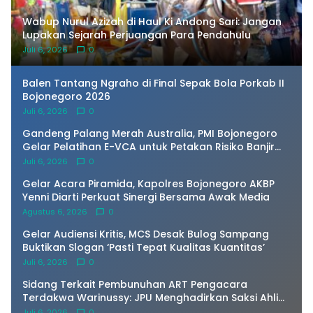
Wabup Nurul Azizah di Haul Ki Andong Sari: Jangan
Lupakan Sejarah Perjuangan Para Pendahulu
Juli 6, 2026
0
Balen Tantang Ngraho di Final Sepak Bola Porkab II
Bojonegoro 2026
Juli 6, 2026
0
Gandeng Palang Merah Australia, PMI Bojonegoro
Gelar Pelatihan E-VCA untuk Petakan Risiko Banjir
Bengawan Solo
Juli 6, 2026
0
Gelar Acara Piramida, Kapolres Bojonegoro AKBP
Yenni Diarti Perkuat Sinergi Bersama Awak Media
Agustus 6, 2026
0
Gelar Audiensi Kritis, MCS Desak Bulog Sampang
Buktikan Slogan ‘Pasti Tepat Kualitas Kuantitas’
Juli 6, 2026
0
Sidang Terkait Pembunuhan ART Pengacara
Terdakwa Warinussy: JPU Menghadirkan Saksi Ahli
dr.Jimmy, Patologi Forensik
Juli 6, 2026
0