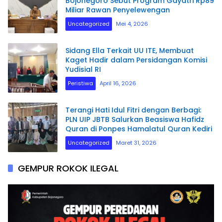
Bojonegoro Sebut Program Gayatri Rp89
Miliar Rawan Penyelewengan
Uncategorized
Mei 4, 2026
Sidang Ella Terkait UU ITE, Membuat
Kaget Hadir dalam Persidangan Komisi
Yudisial RI
Peristiwa
April 16, 2026
Terangi Hati Idul Fitri dengan Berbagi:
PLN UIP JBTB Salurkan Beasiswa Hafidz
Quran di Ponpes Hamalatul Quran Kediri
Uncategorized
Maret 31, 2026
GEMPUR ROKOK ILEGAL