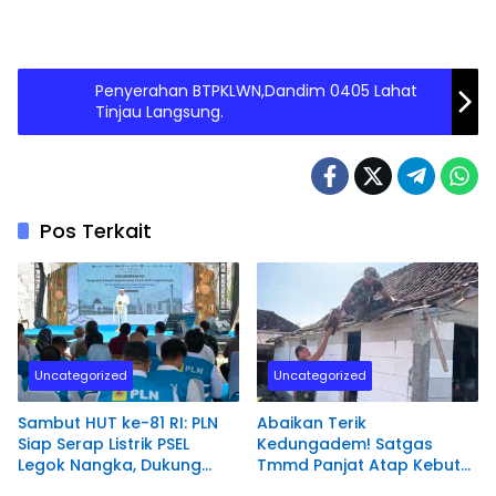
Penyerahan BTPKLWN,Dandim 0405 Lahat
Tinjau Langsung.
Pos Terkait
Uncategorized
Uncategorized
Sambut HUT ke-81 RI: PLN
Abaikan Terik
Siap Serap Listrik PSEL
Kedungadem! Satgas
Legok Nangka, Dukung
Tmmd Panjat Atap Kebut
Pengelolaan Sampah
Bedah Rumah Mbah