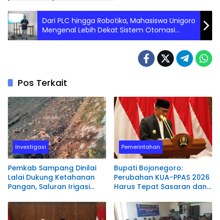
Dari PLC hingga Robotika, Mahasiswa Unigoro
Mengenal Lebih Dekat Sistem Otomasi
Industri Perusahaan Manufaktur
Pos Terkait
Investigasi
Pemerintahan
Pemkab Sampang Dinilai
Bupati Bojonegoro:
Lalai Dukung Ketahanan
Perubahan KUA-PPAS 2026
Pangan, Saluran Irigasi
Harus Tepat Sasaran dan
Kering dan Telantar
Berorientasi pada
Masyarakat