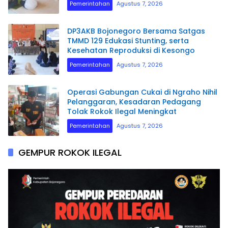
Pemerintahan
Agustus 7, 2026
DP3AKB Bojonegoro Bersama Satgas
TMMD 129 Edukasi Stunting, serta
Kesehatan Reproduksi di Kesongo
Pemerintahan
Agustus 7, 2026
Operasi Gabungan Cukai di Ngraho Nihil
Pelanggaran, Kesadaran Pedagang
Tolak Rokok Ilegal Meningkat
Pemerintahan
Agustus 7, 2026
GEMPUR ROKOK ILEGAL