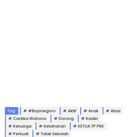
Tag:
#Bojonegoro
Aktif
Anak
Atasi
Cantika Wahono
Dorong
Kader
Keluarga
Ketahanan
KETUA TP PKK
Perkuat
Tidak Sekolah