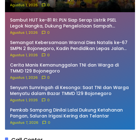
Agustus 1, 2026
0
Sambut HUT ke-81 RI: PLN Siap Serap Listrik PSEL
Legok Nangka, Dukung Pengelolaan Sampah
Berkelanjutan di Jawa Barat
Agustus 1, 2026
0
Semangat Kebersamaan Warnai Dies Natalis ke-67
SMPN 2 Bojonegoro, Kadin Pendidikan Lepas Jalan
Sehat
Agustus 1, 2026
0
Cerita Manis Kemanunggalan TNI dan Warga di
TMMD 129 Bojonegoro
Agustus 1, 2026
0
Senyum Sumringah di Kesongo: Saat TNI dan Warga
Menyatu dalam Bazar TMMD 129 Bojonegoro
Agustus 1, 2026
0
Pemkab Sampang Dinilai Lalai Dukung Ketahanan
Pangan, Saluran Irigasi Kering dan Telantar
Agustus 7, 2026
0
Call Center