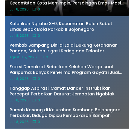
Kecamatan Kota Memimpin, Persaingan Emas Masih
Terbuka
Juli 8, 2026
0
Kalahkan Ngraho 3-0, Kecamatan Balen Sabet
Emas Sepak Bola Porkab II Bojonegoro
Juli 8, 2026
0
Pemkab Sampang Dinilai Lalai Dukung Ketahanan
Pangan, Saluran Irigasi Kering dan Telantar
Agustus 7, 2026
0
Fraksi Demokrat Beberkan Keluhan Warga saat
Paripurna: Banyak Penerima Program Gayatri Jual
Ayam dan Kandangnya
Juli 8, 2026
0
Tanggap Aspirasi, Camat Dander Instruksikan
Percepat Perbaikan Darurat Jembatan Ngablak
Agar Segera Aman Dilalui
Juli 8, 2026
0
Rumah Kosong di Kelurahan Sumbang Bojonegoro
Terbakar, Diduga Dipicu Pembakaran Sampah
Juli 8, 2026
0