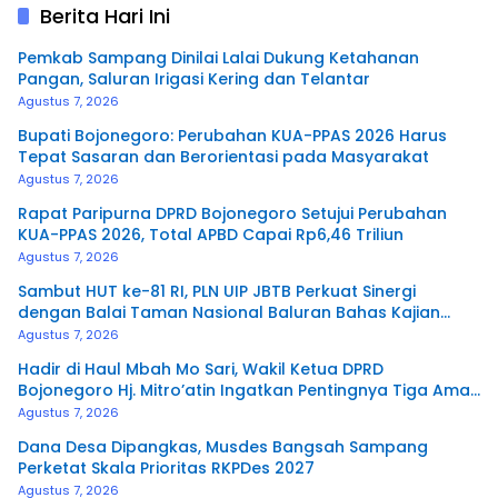
Berita Hari Ini
Pemkab Sampang Dinilai Lalai Dukung Ketahanan
Pangan, Saluran Irigasi Kering dan Telantar
Agustus 7, 2026
Bupati Bojonegoro: Perubahan KUA-PPAS 2026 Harus
Tepat Sasaran dan Berorientasi pada Masyarakat
Agustus 7, 2026
Rapat Paripurna DPRD Bojonegoro Setujui Perubahan
KUA-PPAS 2026, Total APBD Capai Rp6,46 Triliun
Agustus 7, 2026
Sambut HUT ke-81 RI, PLN UIP JBTB Perkuat Sinergi
dengan Balai Taman Nasional Baluran Bahas Kajian
Rencana Proyek SUTET 500 kV Paiton–
Agustus 7, 2026
Watudodol/Kalipuro
Hadir di Haul Mbah Mo Sari, Wakil Ketua DPRD
Bojonegoro Hj. Mitro’atin Ingatkan Pentingnya Tiga Amal
Pengalir Pahala
Agustus 7, 2026
Dana Desa Dipangkas, Musdes Bangsah Sampang
Perketat Skala Prioritas RKPDes 2027
Agustus 7, 2026