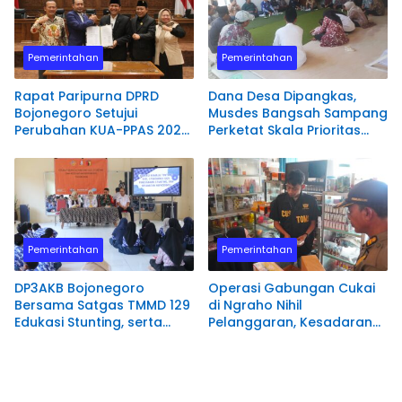
Pemerintahan
Pemerintahan
Rapat Paripurna DPRD
Dana Desa Dipangkas,
Bojonegoro Setujui
Musdes Bangsah Sampang
Perubahan KUA-PPAS 2026,
Perketat Skala Prioritas
Total APBD Capai Rp6,46
RKPDes 2027
Triliun
Pemerintahan
Pemerintahan
DP3AKB Bojonegoro
Operasi Gabungan Cukai
Bersama Satgas TMMD 129
di Ngraho Nihil
Edukasi Stunting, serta
Pelanggaran, Kesadaran
Kesehatan Reproduksi di
Pedagang Tolak Rokok
Kesongo
Ilegal Meningkat