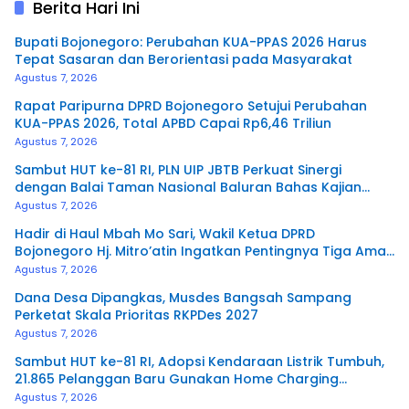
Berita Hari Ini
Bupati Bojonegoro: Perubahan KUA-PPAS 2026 Harus
Tepat Sasaran dan Berorientasi pada Masyarakat
Agustus 7, 2026
Rapat Paripurna DPRD Bojonegoro Setujui Perubahan
KUA-PPAS 2026, Total APBD Capai Rp6,46 Triliun
Agustus 7, 2026
Sambut HUT ke-81 RI, PLN UIP JBTB Perkuat Sinergi
dengan Balai Taman Nasional Baluran Bahas Kajian
Rencana Proyek SUTET 500 kV Paiton–
Agustus 7, 2026
Watudodol/Kalipuro
Hadir di Haul Mbah Mo Sari, Wakil Ketua DPRD
Bojonegoro Hj. Mitro’atin Ingatkan Pentingnya Tiga Amal
Pengalir Pahala
Agustus 7, 2026
Dana Desa Dipangkas, Musdes Bangsah Sampang
Perketat Skala Prioritas RKPDes 2027
Agustus 7, 2026
Sambut HUT ke-81 RI, Adopsi Kendaraan Listrik Tumbuh,
21.865 Pelanggan Baru Gunakan Home Charging
Services PLN pada Semester I 2026
Agustus 7, 2026