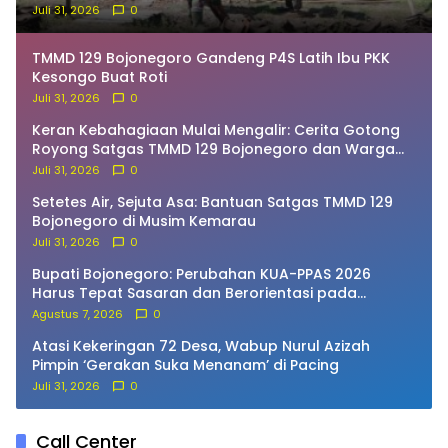
Juli 31, 2026
0
TMMD 129 Bojonegoro Gandeng P4S Latih Ibu PKK
Kesongo Buat Roti
Juli 31, 2026
0
Keran Kebahagiaan Mulai Mengalir: Cerita Gotong
Royong Satgas TMMD 129 Bojonegoro dan Warga
Bekatul
Juli 31, 2026
0
Setetes Air, Sejuta Asa: Bantuan Satgas TMMD 129
Bojonegoro di Musim Kemarau
Juli 31, 2026
0
Bupati Bojonegoro: Perubahan KUA-PPAS 2026
Harus Tepat Sasaran dan Berorientasi pada
Masyarakat
Agustus 7, 2026
0
Atasi Kekeringan 72 Desa, Wabup Nurul Azizah
Pimpin ‘Gerakan Suka Menanam’ di Pacing
Juli 31, 2026
0
Call Center