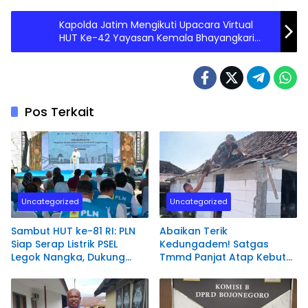
Kapolda Jatim Mengikuti Upacara Virtual
HUT Ke-42 Yayasan Kemala Bhayangkari
Tahun 2022 di Mapolda Jatim
Pos Terkait
Uncategorized
Uncategorized
Sambut HUT ke-81 RI: PLN
Abaikan Terik
Siap Serap Listrik PSEL
Kedungadem! Satgas
Legok Nangka, Dukung
Tmmd Panjat Atap Kebut
Pengelolaan Sampah
Bedah Rumah Mbah
Berkelanjutan di Jawa
Samijan di Desa Kesongo
Barat