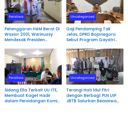
Peristiwa
Uncategorized
Pelanggaran HAM Berat Di
Gaji Pendamping Tak
Wasior 2001, Warinussy
Jelas, DPRD Bojonegoro
Mendesak Presiden
Sebut Program Gayatri
perintahkan Komnas HAM
Rp89 Miliar Rawan
RI Bentuk Tim Penyelidikan.
Penyelewengan
Peristiwa
Uncategorized
Sidang Ella Terkait UU ITE,
Terangi Hati Idul Fitri
Membuat Kaget Hadir
dengan Berbagi: PLN UIP
dalam Persidangan Komisi
JBTB Salurkan Beasiswa
Yudisial RI
Hafidz Quran di Ponpes
Hamalatul Quran Kediri