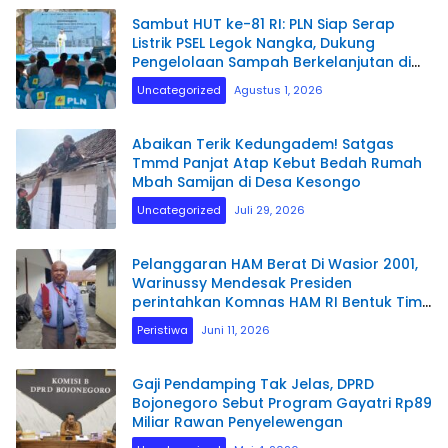
Sambut HUT ke-81 RI: PLN Siap Serap
Listrik PSEL Legok Nangka, Dukung
Pengelolaan Sampah Berkelanjutan di
Jawa Barat
Uncategorized
Agustus 1, 2026
Abaikan Terik Kedungadem! Satgas
Tmmd Panjat Atap Kebut Bedah Rumah
Mbah Samijan di Desa Kesongo
Uncategorized
Juli 29, 2026
Pelanggaran HAM Berat Di Wasior 2001,
Warinussy Mendesak Presiden
perintahkan Komnas HAM RI Bentuk Tim
Penyelidikan.
Peristiwa
Juni 11, 2026
Gaji Pendamping Tak Jelas, DPRD
Bojonegoro Sebut Program Gayatri Rp89
Miliar Rawan Penyelewengan