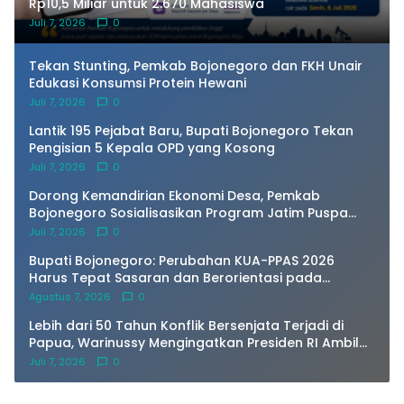
Rp10,5 Miliar untuk 2.670 Mahasiswa
Juli 7, 2026
0
Tekan Stunting, Pemkab Bojonegoro dan FKH Unair
Edukasi Konsumsi Protein Hewani
Juli 7, 2026
0
Lantik 195 Pejabat Baru, Bupati Bojonegoro Tekan
Pengisian 5 Kepala OPD yang Kosong
Juli 7, 2026
0
Dorong Kemandirian Ekonomi Desa, Pemkab
Bojonegoro Sosialisasikan Program Jatim Puspa
Plus
Juli 7, 2026
0
Bupati Bojonegoro: Perubahan KUA-PPAS 2026
Harus Tepat Sasaran dan Berorientasi pada
Masyarakat
Agustus 7, 2026
0
Lebih dari 50 Tahun Konflik Bersenjata Terjadi di
Papua, Warinussy Mengingatkan Presiden RI Ambil
Langka Lewat Media Dialog
Juli 7, 2026
0