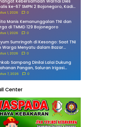
mangat Kebersamaan Warnai Dies
alis ke-67 SMPN 2 Bojonegoro, Kadin
didikan Lepas Jalan Sehat
tus 1, 2026
0
ita Manis Kemanunggalan TNI dan
ga di TMMD 129 Bojonegoro
tus 1, 2026
0
yum Sumringah di Kesongo: Saat TNI
n Warga Menyatu dalam Bazar
MD 129 Bojonegoro
tus 1, 2026
0
kab Sampang Dinilai Lalai Dukung
ahanan Pangan, Saluran Irigasi
ing dan Telantar
tus 7, 2026
0
ll Center