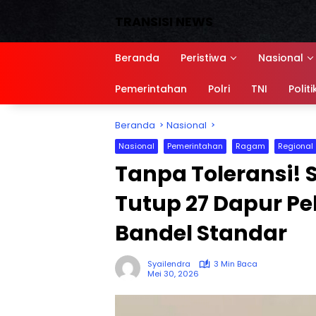
Langsung
TRANSISI NEWS
ke
konten
Media
Siber,
Beranda
Peristiwa
Nasional
Sumber
referensi
Pemerintahan
Polri
TNI
Politi
Beranda
Nasional
Nasional
Pemerintahan
Ragam
Regional
Tanpa Toleransi!
Tutup 27 Dapur Pe
Bandel Standar
Syailendra
3 Min Baca
Mei 30, 2026