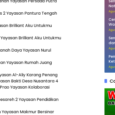
nah Yayasan Persada Putra
Se
Nat
Pen
Agus
 2 Yayasan Pantura Tengah
Cer
War
san Brilliant Aku Untukmu
Agus
Yayasan Brilliant Aku Untukmu
Sen
da
TM
Agus
anah Daya Yayasan Nurul
Pem
Ket
ean Yayasan Rumah Juang
Ker
Agus
yasan Al-Aliy Karang Penang
Ca
asan Bakti Desa Nusantara 4
Prao Yayasan Kolaborasi
sareh 2 Yayasan Pendidikan
 Yayasan Makmur Bersinar