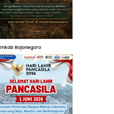
emkab Bojonegoro