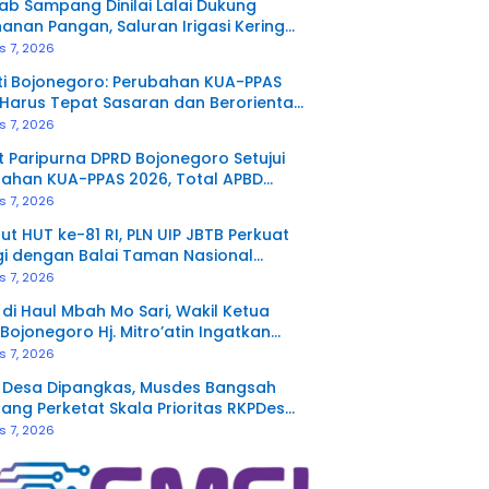
b Sampang Dinilai Lalai Dukung
anan Pangan, Saluran Irigasi Kering
elantar
s 7, 2026
i Bojonegoro: Perubahan KUA-PPAS
Harus Tepat Sasaran dan Berorientasi
 Masyarakat
s 7, 2026
 Paripurna DPRD Bojonegoro Setujui
ahan KUA-PPAS 2026, Total APBD
 Rp6,46 Triliun
s 7, 2026
t HUT ke-81 RI, PLN UIP JBTB Perkuat
gi dengan Balai Taman Nasional
an Bahas Kajian Rencana Proyek SUTET
s 7, 2026
V Paiton–Watudodol/Kalipuro
 di Haul Mbah Mo Sari, Wakil Ketua
Bojonegoro Hj. Mitro’atin Ingatkan
ngnya Tiga Amal Pengalir Pahala
s 7, 2026
 Desa Dipangkas, Musdes Bangsah
ng Perketat Skala Prioritas RKPDes
s 7, 2026