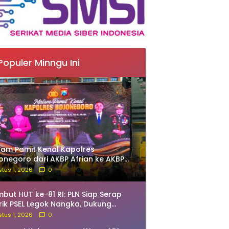
Populer Minngu Ini
am Pamit Kenal Kapolres
onegoro dari AKBP Afrian ke AKBP
ni Diarty
tus 1, 2026
0
but HUT ke-81 RI: PLN Siap Serap
trik PSEL Legok Nangka, Dukung
gelolaan Sampah Berkelanjutan di
tus 1, 2026
0
wa Barat