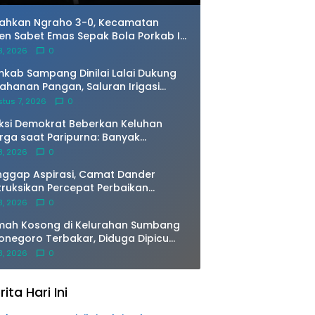
rbuka
lahkan Ngraho 3-0, Kecamatan
en Sabet Emas Sepak Bola Porkab II
jonegoro
 8, 2026
0
kab Sampang Dinilai Lalai Dukung
ahanan Pangan, Saluran Irigasi
ing dan Telantar
tus 7, 2026
0
ksi Demokrat Beberkan Keluhan
ga saat Paripurna: Banyak
erima Program Gayatri Jual Ayam
 8, 2026
0
n Kandangnya
ggap Aspirasi, Camat Dander
truksikan Percepat Perbaikan
rurat Jembatan Ngablak Agar
 8, 2026
0
era Aman Dilalui
mah Kosong di Kelurahan Sumbang
onegoro Terbakar, Diduga Dipicu
mbakaran Sampah
 8, 2026
0
rita Hari Ini