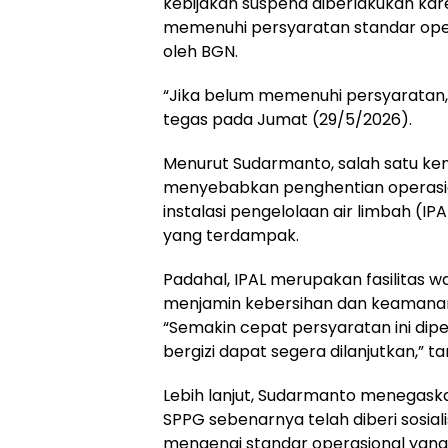
kebijakan suspend diberlakukan ka
memenuhi persyaratan standar oper
oleh BGN.
“Jika belum memenuhi persyaratan, 
tegas pada Jumat (29/5/2026).
Menurut Sudarmanto, salah satu ke
menyebabkan penghentian operasi
instalasi pengelolaan air limbah (IP
yang terdampak.
Padahal, IPAL merupakan fasilitas waj
menjamin kebersihan dan keamanan
“Semakin cepat persyaratan ini di
bergizi dapat segera dilanjutkan,” 
Lebih lanjut, Sudarmanto menegask
SPPG sebenarnya telah diberi sosi
mengenai standar operasional yang 