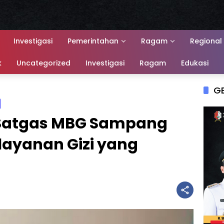
Investigasi
Pemerintahan
Ragam
Regional
k
Uncategorized
Investigasi
Ragam
Edukasi
G
 Satgas MBG Sampang
layanan Gizi yang