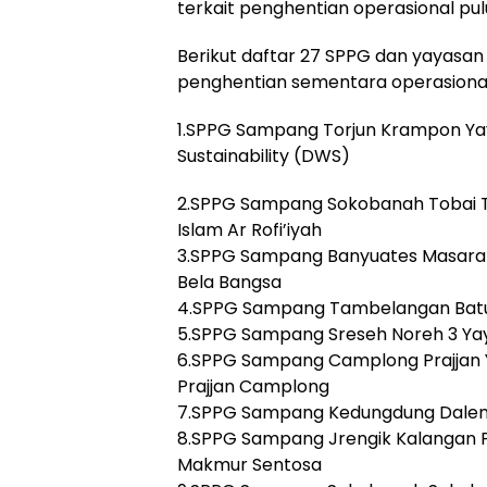
terkait penghentian operasional pu
Berikut daftar 27 SPPG dan yayasa
penghentian sementara operasional
1.SPPG Sampang Torjun Krampon Ya
Sustainability (DWS)
2.SPPG Sampang Sokobanah Tobai T
Islam Ar Rofi’iyah
3.SPPG Sampang Banyuates Masara
Bela Bangsa
4.SPPG Sampang Tambelangan Batu
5.SPPG Sampang Sreseh Noreh 3 Ya
6.SPPG Sampang Camplong Prajjan 
Prajjan Camplong
7.SPPG Sampang Kedungdung Dalema
8.SPPG Sampang Jrengik Kalangan P
Makmur Sentosa