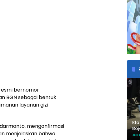
 resmi bernomor
an BGN sebagai bentuk
amanan layanan gizi
Kla
udarmanto, mengonfirmasi
Boj
an menjelaskan bahwa
Mem
Juli