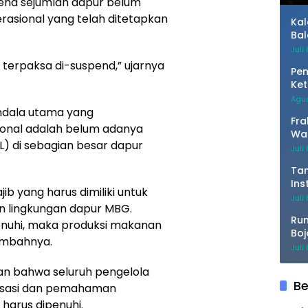
Te
rena sejumlah dapur belum
asional yang telah ditetapkan
Ka
Bal
Bo
Juli
terpaksa di-suspend,” ujarnya
Pem
Ket
Ker
Agus
ndala utama yang
Fra
onal adalah belum adanya
War
AL) di sebagian besar dapur
Pen
Juli
da
Tan
Ins
ib yang harus dimiliki untuk
Da
Juli
 lingkungan dapur MBG.
Seg
Ru
penuhi, maka produksi makanan
Boj
tambahnya.
Pe
Juli
an bahwa seluruh pengelola
Be
alisasi dan pemahaman
harus dipenuhi.