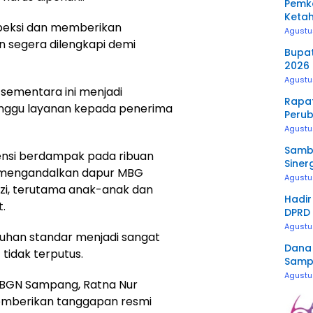
Pemka
Ketah
speksi dan memberikan
dan T
Agustu
n segera dilengkapi demi
Bupat
2026 
pada
Agustu
sementara ini menjadi
Rapat
anggu layanan kepada penerima
Perub
Capai
Agustu
Sambu
tensi berdampak pada ribuan
Siner
i mengandalkan dapur MBG
Balur
Agustu
i, terutama anak-anak dan
500 k
Hadir
.
DPRD 
Penti
Agustu
uhan standar menjadi sangat
Dana
 tidak terputus.
Sampa
2027
Agustu
h BGN Sampang, Ratna Nur
memberikan tanggapan resmi