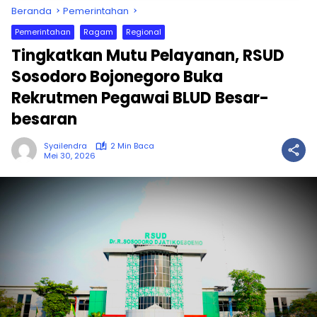
Beranda
Pemerintahan
Pemerintahan
Ragam
Regional
Tingkatkan Mutu Pelayanan, RSUD
Sosodoro Bojonegoro Buka
Rekrutmen Pegawai BLUD Besar-
besaran
Syailendra
2 Min Baca
Mei 30, 2026