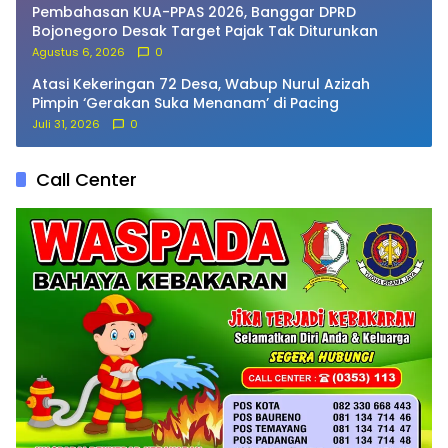
Pembahasan KUA-PPAS 2026, Banggar DPRD
Bojonegoro Desak Target Pajak Tak Diturunkan
Agustus 6, 2026
0
Atasi Kekeringan 72 Desa, Wabup Nurul Azizah
Pimpin ‘Gerakan Suka Menanam’ di Pacing
Juli 31, 2026
0
Call Center