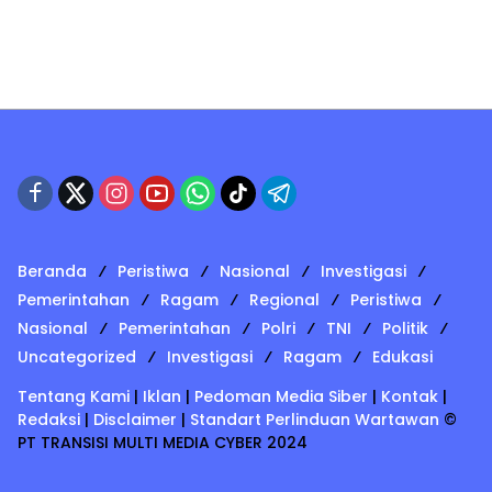
Beranda
Peristiwa
Nasional
Investigasi
Pemerintahan
Ragam
Regional
Peristiwa
Nasional
Pemerintahan
Polri
TNI
Politik
Uncategorized
Investigasi
Ragam
Edukasi
Tentang Kami
|
Iklan
|
Pedoman Media Siber
|
Kontak
|
Redaksi
|
Disclaimer
|
Standart Perlinduan Wartawan
©
PT TRANSISI MULTI MEDIA CYBER 2024