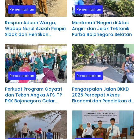
Pemerintahan
Pemerintahan
Respon Aduan Warga,
Menikmati ‘Negeri di Atas
Wabup Nurul Azizah Pimpin
Angin’ dan Jejak Tektonik
Sidak dan Hentikan
Purba Bojonegoro Selatan
Aktivitas Pengerukan
Tanah di Trucuk
Pemerintahan
Pemerintahan
Perkuat Program Gayatri
Pengaspalan Jalan BKKD
dan Tekan Angka ATS, TP
2025 Percepat Akses
PKK Bojonegoro Gelar
Ekonomi dan Pendidikan di
Kunjungan Kerja Terpadu
Desa Margoagung
di Ngambon