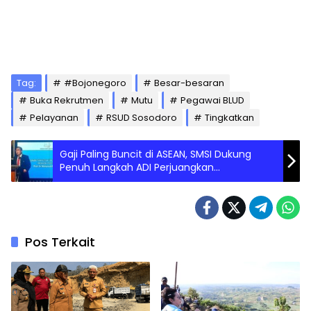
Tag:
#Bojonegoro
Besar-besaran
Buka Rekrutmen
Mutu
Pegawai BLUD
Pelayanan
RSUD Sosodoro
Tingkatkan
Gaji Paling Buncit di ASEAN, SMSI Dukung
Penuh Langkah ADI Perjuangkan
Kesejahteraan Dosen di MK
Pos Terkait