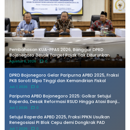
Pembahasan KUA-PPAS 2026, Banggar DPRD
Bojonegoro Desak Target Pajak Tak Diturunkan
Agustus 6, 2026
0
DPRD Bojonegoro Gelar Paripurna APBD 2025, Fraksi
PKB Soroti Silpa Tinggi dan Kemandirian Fiskal
Juli 7, 2026
0
Paripurna APBD Bojonegoro 2025: Golkar Setujui
Raperda, Desak Reformasi RSUD Hingga Atasi Banjir
Kota
Juli 7, 2026
0
Setujui Raperda APBD 2025, Fraksi PPKN Usulkan
Renegosiasi PI Blok Cepu demi Dongkrak PAD
Juli 7, 2026
0