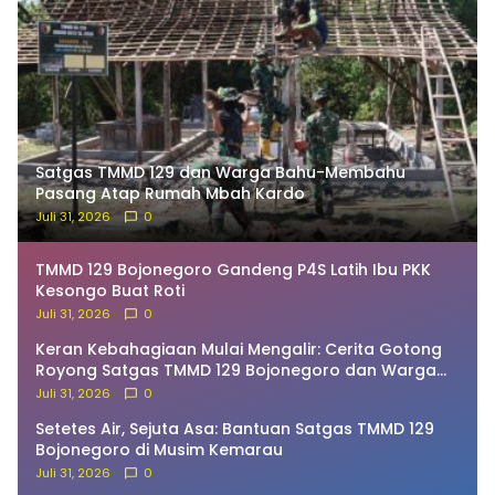
Satgas TMMD 129 dan Warga Bahu-Membahu
Pasang Atap Rumah Mbah Kardo
Juli 31, 2026
0
TMMD 129 Bojonegoro Gandeng P4S Latih Ibu PKK
Kesongo Buat Roti
Juli 31, 2026
0
Keran Kebahagiaan Mulai Mengalir: Cerita Gotong
Royong Satgas TMMD 129 Bojonegoro dan Warga
Bekatul
Juli 31, 2026
0
Setetes Air, Sejuta Asa: Bantuan Satgas TMMD 129
Bojonegoro di Musim Kemarau
Juli 31, 2026
0