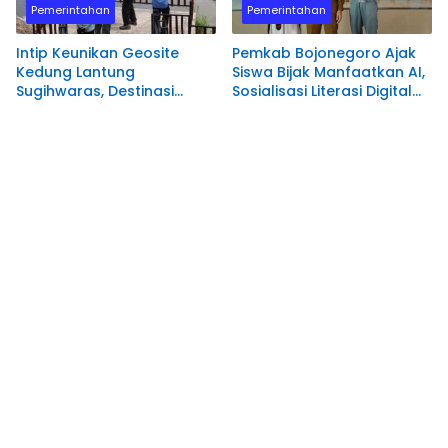
Pemerintahan
Pemerintahan
​Intip Keunikan Geosite
Pemkab Bojonegoro Ajak
Kedung Lantung
Siswa Bijak Manfaatkan AI,
Sugihwaras, Destinasi
Sosialisasi Literasi Digital
Wisata Geologi Unik di
Sasar Remaja
Bojonegoro