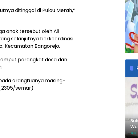
utnya ditinggal di Pulau Merah,”
ga anak tersebut oleh Ali
ang selanjutnya berkoordinasi
, Kecamatan Bangorejo.
dijemput perangkat desa dan
i.
epada orangtuanya masing-
o_2305/semar)
Buk
Wah
Inv
Juli