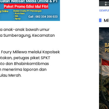
GEMPUR
Mi
tiga anak-anak bawah umur
Desa Sumberagung, Kecamatan
Foury Millewa melalui Kapolsek
takan, petugas piket SPKT
anto dan Bhabinkamtibmas
ah menerima laporan dan
ulau Merah.