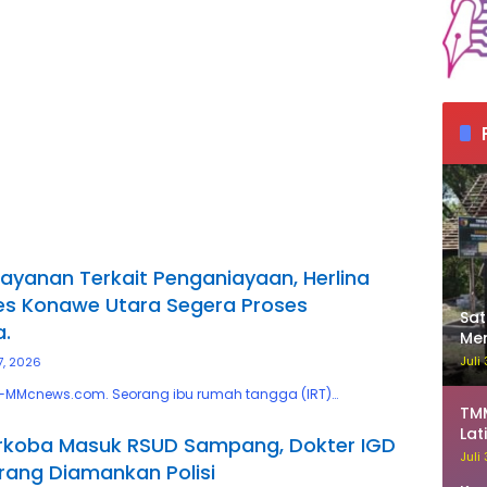
ayanan Terkait Penganiayaan, Herlina
es Konawe Utara Segera Proses
Sa
.
Me
Ka
Juli
27, 2026
MMcnews.com. Seorang ibu rumah tangga (IRT)…
TM
Lat
rkoba Masuk RSUD Sampang, Dokter IGD
Juli
rang Diamankan Polisi