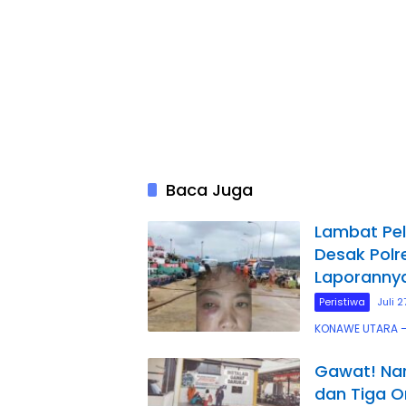
Baca Juga
Lambat Pel
Desak Polr
Laporannya
Peristiwa
Juli 
KONAWE UTARA —
Gawat! Na
dan Tiga O