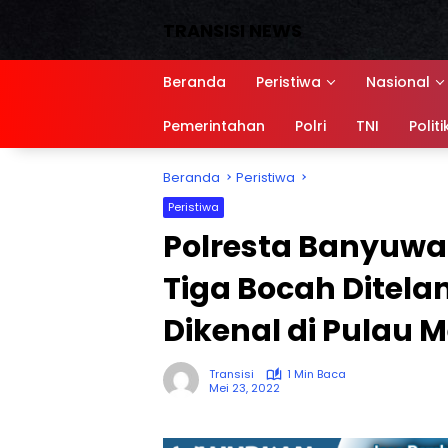
Langsung
TRANSISI NEWS
ke
konten
Media
Siber,
Beranda
Peristiwa
Nasional
Sumber
referensi
Pemerintahan
Polri
TNI
Politi
Beranda
Peristiwa
Peristiwa
Polresta Banyuwa
Tiga Bocah Ditela
Dikenal di Pulau 
Transisi
1 Min Baca
Mei 23, 2022