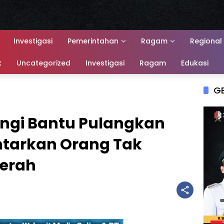
Investigasi
Pemerintahan
Ragam
Regional
k
Uncategorized
Investigasi
Ragam
Edukasi
G
ngi Bantu Pulangkan
ntarkan Orang Tak
Merah