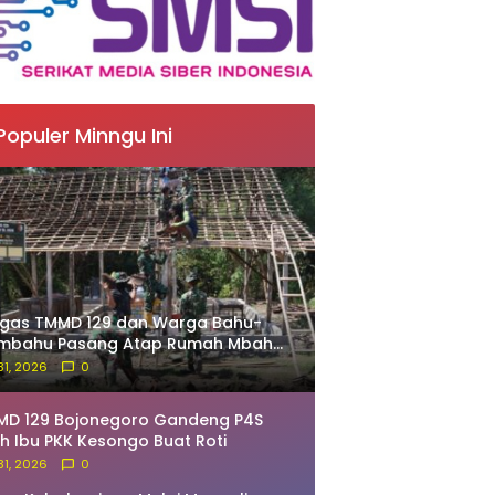
Populer Minngu Ini
tgas TMMD 129 dan Warga Bahu-
mbahu Pasang Atap Rumah Mbah
rdo
 31, 2026
0
MD 129 Bojonegoro Gandeng P4S
ih Ibu PKK Kesongo Buat Roti
 31, 2026
0