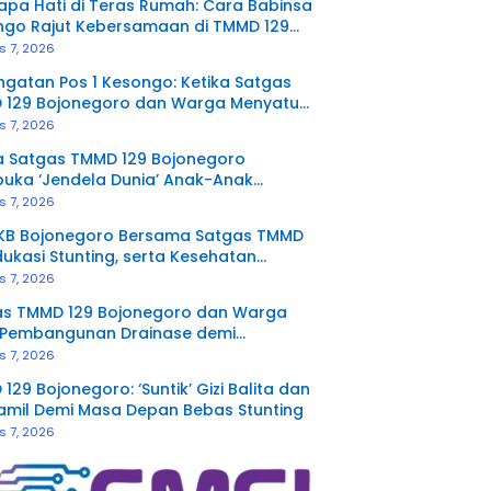
pa Hati di Teras Rumah: Cara Babinsa
ngo Rajut Kebersamaan di TMMD 129
negoro
s 7, 2026
gatan Pos 1 Kesongo: Ketika Satgas
 129 Bojonegoro dan Warga Menyatu
a Sekat
s 7, 2026
a Satgas TMMD 129 Bojonegoro
uka ‘Jendela Dunia’ Anak-Anak
ngo
s 7, 2026
KB Bojonegoro Bersama Satgas TMMD
dukasi Stunting, serta Kesehatan
duksi di Kesongo
s 7, 2026
as TMMD 129 Bojonegoro dan Warga
 Pembangunan Drainase demi
etan Jalan Desa
s 7, 2026
129 Bojonegoro: ‘Suntik’ Gizi Balita dan
amil Demi Masa Depan Bebas Stunting
s 7, 2026