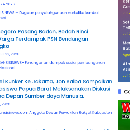
Ker
i 24, 2026
Ce
129
ISINEWS — Dugaan penyalahgunaan narkotika kembali
Juli
tusi…
Set
TMM
egoro Pasang Badan, Bedah Rinci
Ke
Juli
Warga Terdampak PSN Bendungan
Men
gko
Bab
TM
Juli 22, 2026
Agus
RANSISINEWS– Penanganan dampak sosial pembangunan
Ata
 Nasional…
Azi
di 
Juli
l Kunker Ke Jakarta, Jon Saiba Sampaikan
siswa Papua Barat Melaksanakan Diskusi
Ca
sa Depan Sumber daya Manusia.
1, 2026
ransisinews.com.Anggota Dewan Perwakilan Rakyat Kabupaten