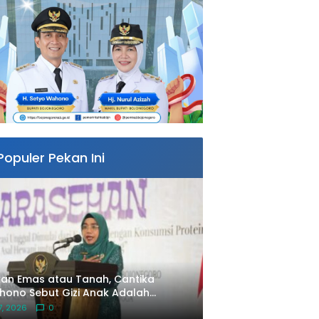
Populer Pekan Ini
an Emas atau Tanah, Cantika
ono Sebut Gizi Anak Adalah
estasi Terbaik untuk Masa Depan
 7, 2026
0