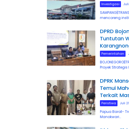
Investigasi
Jul
SAMPANG||TRANS
mencoreng insti
DPRD Bojon
Tuntutan 
Karangnon
Pemerintahan
BOJONEGORO||T
Proyek Strategis
DPRK Manse
Temui Maha
Terkait Ma
Peristiwa
Juli 2
Papua Barat- T
Manokwari…