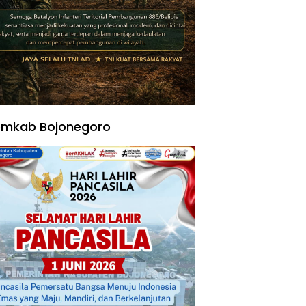
emkab Bojonegoro