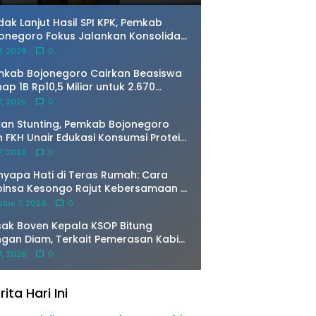
dak Lanjut Hasil SPI KPK, Pemkab
onegoro Fokus Jalankan Konsolidasi
temik di 2026
 7, 2026
0
kab Bojonegoro Cairkan Beasiswa
ap 1B Rp10,5 Miliar untuk 2.670
hasiswa
 7, 2026
0
an Stunting, Pemkab Bojonegoro
 FKH Unair Edukasi Konsumsi Protein
wani
 7, 2026
0
yapa Hati di Teras Rumah: Cara
insa Kesongo Rajut Kebersamaan di
MD 129 Bojonegoro
tus 7, 2026
0
ak Boven Kepala KSOP Bitung
gan Diam, Terkait Pemerasan Kabid
P Sebut Tidak Benar, Tapi
 7, 2026
0
ayangkan Berita 5Ribu Dolar di
us isi beritanya.
rita Hari Ini