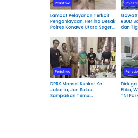
Peristiwa
Investi
Lambat Pelayanan Terkait
Gawat!
Penganiayaan, Herlina Desak
RSUD S
Polres Konawe Utara Segera
dan Ti
Proses Laporannya.
Polisi
Peristiwa
Peristi
DPRK Mansel Kunker Ke
Diduga
Jakarta, Jon Saiba
Etika, W
Sampaikan Temui
TNI Par
Mahasiswa Papua Barat
depan 
Melaksanakan Diskusi
Pengadi
Terkait Masa Depan Sumber
Manokw
daya Manusia.