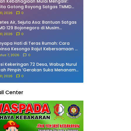
an Kebahagiaan Mulai Mengalir:
rita Gotong Royong Satgas TMMD
 Bojonegoro dan Warga Bekatul
 31, 2026
0
etes Air, Sejuta Asa: Bantuan Satgas
D 129 Bojonegoro di Musim
marau
 31, 2026
0
yapa Hati di Teras Rumah: Cara
insa Kesongo Rajut Kebersamaan di
MD 129 Bojonegoro
tus 7, 2026
0
si Kekeringan 72 Desa, Wabup Nurul
zah Pimpin ‘Gerakan Suka Menanam’
Pacing
 31, 2026
0
ll Center