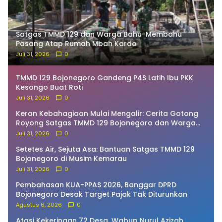
Satgas TMMD 129 dan Warga Bahu-Membahu
Pasang Atap Rumah Mbah Kardo
Juli 31, 2026
0
TMMD 129 Bojonegoro Gandeng P4S Latih Ibu PKK
Kesongo Buat Roti
Juli 31, 2026
0
Keran Kebahagiaan Mulai Mengalir: Cerita Gotong
Royong Satgas TMMD 129 Bojonegoro dan Warga
Bekatul
Juli 31, 2026
0
Setetes Air, Sejuta Asa: Bantuan Satgas TMMD 129
Bojonegoro di Musim Kemarau
Juli 31, 2026
0
Pembahasan KUA-PPAS 2026, Banggar DPRD
Bojonegoro Desak Target Pajak Tak Diturunkan
Agustus 6, 2026
0
Atasi Kekeringan 72 Desa, Wabup Nurul Azizah