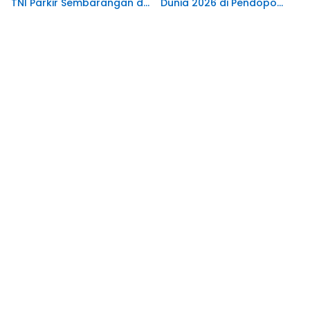
TNI Parkir Sembarangan di
Dunia 2026 di Pendopo
depan Pintu Masuk
Malowopati
Pengadilan Negeri
Manokwari.