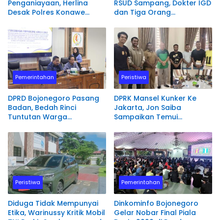
Penganiayaan, Herlina
RSUD Sampang, Dokter IGD
Desak Polres Konawe
dan Tiga Orang
Utara Segera Proses
Diamankan Polisi
Laporannya.
Pemerintahan
Peristiwa
DPRD Bojonegoro Pasang
DPRK Mansel Kunker Ke
Badan, Bedah Rinci
Jakarta, Jon Saiba
Tuntutan Warga
Sampaikan Temui
Terdampak PSN
Mahasiswa Papua Barat
Bendungan Karangnongko
Melaksanakan Diskusi
Terkait Masa Depan
Sumber daya Manusia.
Peristiwa
Pemerintahan
Diduga Tidak Mempunyai
Dinkominfo Bojonegoro
Etika, Warinussy Kritik Mobil
Gelar Nobar Final Piala