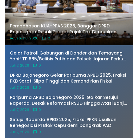
Pembahasan KUA-PPAS 2026, Banggar DPRD
Bojonegoro Desak Target Pajak Tak Diturunkan
Agustus 6, 2026
0
Gelar Patroli Gabungan di Dander dan Temayang,
Yonif TP 885/Belibis Putih dan Polsek Jajaran Perkuat
Sinergi Kamtibmas
Juli 7, 2026
0
DPRD Bojonegoro Gelar Paripurna APBD 2025, Fraksi
PKB Soroti Silpa Tinggi dan Kemandirian Fiskal
Juli 7, 2026
0
Paripurna APBD Bojonegoro 2025: Golkar Setujui
Raperda, Desak Reformasi RSUD Hingga Atasi Banjir
Kota
Juli 7, 2026
0
Setujui Raperda APBD 2025, Fraksi PPKN Usulkan
Renegosiasi PI Blok Cepu demi Dongkrak PAD
Juli 7, 2026
0