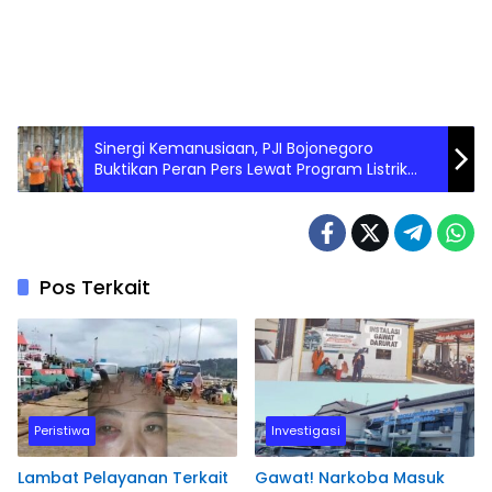
Sinergi Kemanusiaan, PJI Bojonegoro
Buktikan Peran Pers Lewat Program Listrik
Gratis
Pos Terkait
Peristiwa
Investigasi
Lambat Pelayanan Terkait
Gawat! Narkoba Masuk