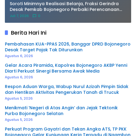
Soroti Minimnya Realisasi Belanja, Fraksi Gerindra
Desak Pemkab Bojonegoro Perbaiki Perencanaan
Anggaran saat Paripurna
Juli 7, 2026
0
Berita Hari Ini
Pembahasan KUA-PPAS 2026, Banggar DPRD Bojonegoro
Desak Target Pajak Tak Diturunkan
Agustus 6, 2026
Gelar Acara Piramida, Kapolres Bojonegoro AKBP Yenni
Diarti Perkuat Sinergi Bersama Awak Media
Agustus 6, 2026
Respon Aduan Warga, Wabup Nurul Azizah Pimpin Sidak
dan Hentikan Aktivitas Pengerukan Tanah di Trucuk
Agustus 5, 2026
Menikmati ‘Negeri di Atas Angin’ dan Jejak Tektonik
Purba Bojonegoro Selatan
Agustus 5, 2026
Perkuat Program Gayatri dan Tekan Angka ATS, TP PKK
Bojonegoro Gelar Kunjungan Kerja Terpadu di Ngambon