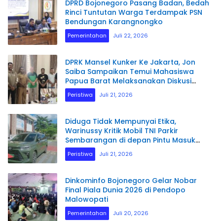
DPRD Bojonegoro Pasang Badan, Bedah
Rinci Tuntutan Warga Terdampak PSN
Bendungan Karangnongko
Pemerintahan
Juli 22, 2026
DPRK Mansel Kunker Ke Jakarta, Jon
Saiba Sampaikan Temui Mahasiswa
Papua Barat Melaksanakan Diskusi
Terkait Masa Depan Sumber daya
Peristiwa
Juli 21, 2026
Manusia.
Diduga Tidak Mempunyai Etika,
Warinussy Kritik Mobil TNI Parkir
Sembarangan di depan Pintu Masuk
Pengadilan Negeri Manokwari.
Peristiwa
Juli 21, 2026
Dinkominfo Bojonegoro Gelar Nobar
Final Piala Dunia 2026 di Pendopo
Malowopati
Pemerintahan
Juli 20, 2026