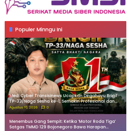
Populer Minngu Ini
Medi Cyber Transisinews Ucapkan Dirgahayu Brigif
TP-33/Naga Sesha ke-1, Semakin Profesional dan
Dekat dengan Masyarakat
Agustus 10, 2026
0
Menembus Gang Sempit: Ketika ‘Motor Roda Tiga’
Satgas TMMD 129 Bojonegoro Bawa Harapan