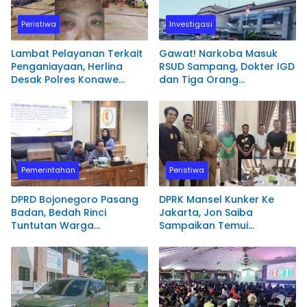
Peristiwa
Investigasi
Lambat Pelayanan Terkait
Gawat! Narkoba Masuk
Penganiayaan, Herlina
RSUD Sampang, Dokter IGD
Desak Polres Konawe
dan Tiga Orang
Utara Segera Proses
Diamankan Polisi
Laporannya.
Pemerintahan
Peristiwa
DPRD Bojonegoro Pasang
DPRK Mansel Kunker Ke
Badan, Bedah Rinci
Jakarta, Jon Saiba
Tuntutan Warga
Sampaikan Temui
Terdampak PSN
Mahasiswa Papua Barat
Bendungan Karangnongko
Melaksanakan Diskusi
Terkait Masa Depan
Sumber daya Manusia.