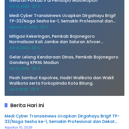
Gelaran Porkab II di Pendopo Malowopati
Juli 10, 2026
0
Medi Cyber Transisinews Ucapkan Dirgahayu Brigif
TP-33/Naga Sesha ke-1, Semakin Profesional dan
Dekat dengan Masyarakat
Agustus 10, 2026
0
Mitigasi Kekeringan, Pemkab Bojonegoro
Normalisasi Kali Jambe dan Saluran Afvoer
Purwosari
Juli 10, 2026
0
Gelar Lelang Kendaraan Dinas, Pemkab Bojonegoro
Gandeng KPKNL Madiun
Juli 10, 2026
0
Pisah Sambut Kapolres, Hadiri Walikota dan Wakil
Walikota serta Forkopimda Kota Bitung.
Juli 11, 2026
0
Berita Hari Ini
Medi Cyber Transisinews Ucapkan Dirgahayu Brigif TP-
33/Naga Sesha ke-1, Semakin Profesional dan Dekat
dengan Masyarakat
Agustus 10, 2026