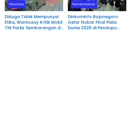
Peristiwa
Pemerintahan
Diduga Tidak Mempunyai
Dinkominfo Bojonegoro
Etika, Warinussy Kritik Mobil
Gelar Nobar Final Piala
TNI Parkir Sembarangan di
Dunia 2026 di Pendopo
depan Pintu Masuk
Malowopati
Pengadilan Negeri
Manokwari.