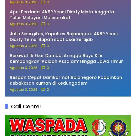
Rumah Layak Huni Warga Kesongo
Agustus 3, 2026
0
Apel Perdana, AKBP Yenni Diarty Minta Anggota
Tulus Melayani Masyarakat
Agustus 3, 2026
0
Jalin Sinergitas, Kapolres Bojonegoro AKBP Yenni
Diarty Temui Bupati saat Usai Sertijab
Agustus 3, 2026
0
Berawal 15 Ekor Domba, Aringga Bayu Kini
Kembangkan ‘Aqiqah Assalam’ Hingga Jawa Timur
Agustus 3, 2026
0
Respon Cepat Damkarmat Bojonegoro Padamkan
Kebakaran Rumah di Kedungadem
Agustus 3, 2026
0
Call Center