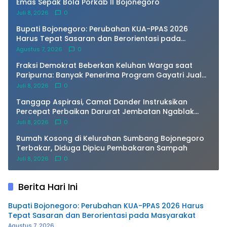
Emas Sepak Bola Porkab II Bojonegoro
Juli 8, 2026
0
Bupati Bojonegoro: Perubahan KUA-PPAS 2026
Harus Tepat Sasaran dan Berorientasi pada
Masyarakat
Agustus 7, 2026
0
Fraksi Demokrat Beberkan Keluhan Warga saat
Paripurna: Banyak Penerima Program Gayatri Jual
Ayam dan Kandangnya
Juli 8, 2026
0
Tanggap Aspirasi, Camat Dander Instruksikan
Percepat Perbaikan Darurat Jembatan Ngablak
Agar Segera Aman Dilalui
Juli 8, 2026
0
Rumah Kosong di Kelurahan Sumbang Bojonegoro
Terbakar, Diduga Dipicu Pembakaran Sampah
Juli 8, 2026
0
Berita Hari Ini
Bupati Bojonegoro: Perubahan KUA-PPAS 2026 Harus
Tepat Sasaran dan Berorientasi pada Masyarakat
Agustus 7, 2026