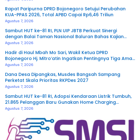
Rapat Paripurna DPRD Bojonegoro Setujui Perubahan
KUA-PPAS 2026, Total APBD Capai Rp6,46 Triliun
Agustus 7, 2026
Sambut HUT ke-81 RI, PLN UIP JBTB Perkuat Sinergi
dengan Balai Taman Nasional Baluran Bahas Kajian
Rencana Proyek SUTET 500 kV Paiton–
Agustus 7, 2026
Watudodol/Kalipuro
Hadir di Haul Mbah Mo Sari, Wakil Ketua DPRD
Bojonegoro Hj. Mitro’atin Ingatkan Pentingnya Tiga Amal
Pengalir Pahala
Agustus 7, 2026
Dana Desa Dipangkas, Musdes Bangsah Sampang
Perketat Skala Prioritas RKPDes 2027
Agustus 7, 2026
Sambut HUT ke-81 RI, Adopsi Kendaraan Listrik Tumbuh,
21.865 Pelanggan Baru Gunakan Home Charging
Services PLN pada Semester I 2026
Agustus 7, 2026