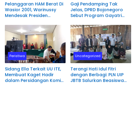
Pelanggaran HAM Berat Di
Gaji Pendamping Tak
Wasior 2001, Warinussy
Jelas, DPRD Bojonegoro
Mendesak Presiden
Sebut Program Gayatri
perintahkan Komnas HAM
Rp89 Miliar Rawan
RI Bentuk Tim Penyelidikan.
Penyelewengan
Peristiwa
Uncategorized
Sidang Ella Terkait UU ITE,
Terangi Hati Idul Fitri
Membuat Kaget Hadir
dengan Berbagi: PLN UIP
dalam Persidangan Komisi
JBTB Salurkan Beasiswa
Yudisial RI
Hafidz Quran di Ponpes
Hamalatul Quran Kediri