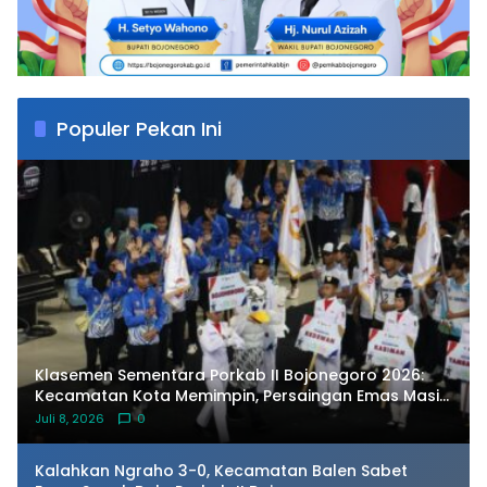
Populer Pekan Ini
Klasemen Sementara Porkab II Bojonegoro 2026:
Kecamatan Kota Memimpin, Persaingan Emas Masih
Terbuka
Juli 8, 2026
0
Kalahkan Ngraho 3-0, Kecamatan Balen Sabet