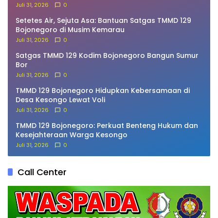
Bekatul
Juli 31, 2026
0
Setetes Air, Sejuta Asa: Bantuan Satgas TMMD 129
Bojonegoro di Musim Kemarau
Juli 31, 2026
0
Satgas TMMD 129 Kodim Bojonegoro Bangun Sumur
Bor
Juli 31, 2026
0
TMMD 129 Bojonegoro Hidupkan Kebersamaan di
Desa Kesongo Lewat Voli
Juli 31, 2026
0
TMMD 129 Bojonegoro: Perkuat Benteng Hukum dan
Kesejahteraan Warga Kesongo
Juli 31, 2026
0
Call Center