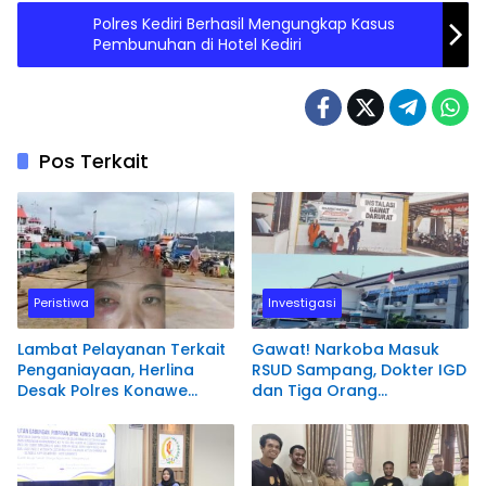
Polres Kediri Berhasil Mengungkap Kasus
Pembunuhan di Hotel Kediri
Pos Terkait
Peristiwa
Investigasi
Lambat Pelayanan Terkait
Gawat! Narkoba Masuk
Penganiayaan, Herlina
RSUD Sampang, Dokter IGD
Desak Polres Konawe
dan Tiga Orang
Utara Segera Proses
Diamankan Polisi
Laporannya.