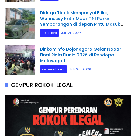
Diduga Tidak Mempunyai Etika,
Warinussy Kritik Mobil TNI Parkir
Sembarangan di depan Pintu Masuk
Pengadilan Negeri Manokwari.
Peristiwa
Juli 21, 2026
Dinkominfo Bojonegoro Gelar Nobar
Final Piala Dunia 2026 di Pendopo
Malowopati
Pemerintahan
Juli 20, 2026
GEMPUR ROKOK ILEGAL