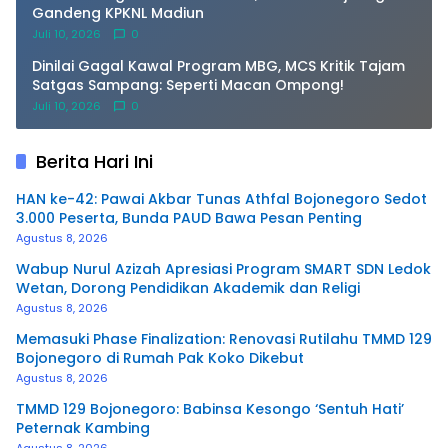
Gandeng KPKNL Madiun
Juli 10, 2026
0
Dinilai Gagal Kawal Program MBG, MCS Kritik Tajam
Satgas Sampang: Seperti Macan Ompong!
Juli 10, 2026
0
Berita Hari Ini
HAN ke-42: Pawai Akbar Tunas Athfal Bojonegoro Sedot
3.000 Peserta, Bunda PAUD Bawa Pesan Penting
Agustus 8, 2026
Wabup Nurul Azizah Apresiasi Program SMART SDN Ledok
Wetan, Dorong Pendidikan Akademik dan Religi
Agustus 8, 2026
Memasuki Phase Finalization: Renovasi Rutilahu TMMD 129
Bojonegoro di Rumah Pak Koko Dikebut
Agustus 8, 2026
TMMD 129 Bojonegoro: Babinsa Kesongo ‘Sentuh Hati’
Peternak Kambing
Agustus 8, 2026