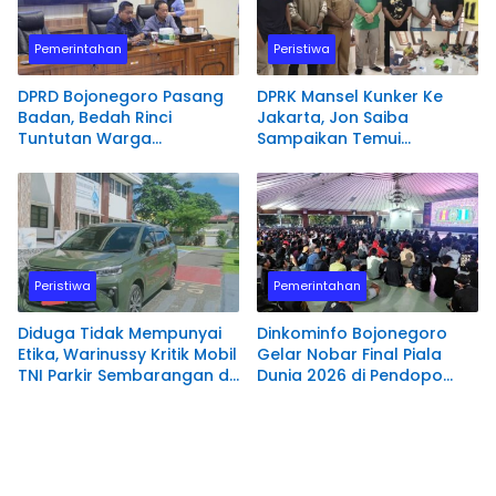
Pemerintahan
Peristiwa
DPRD Bojonegoro Pasang
DPRK Mansel Kunker Ke
Badan, Bedah Rinci
Jakarta, Jon Saiba
Tuntutan Warga
Sampaikan Temui
Terdampak PSN
Mahasiswa Papua Barat
Bendungan Karangnongko
Melaksanakan Diskusi
Terkait Masa Depan
Sumber daya Manusia.
Peristiwa
Pemerintahan
Diduga Tidak Mempunyai
Dinkominfo Bojonegoro
Etika, Warinussy Kritik Mobil
Gelar Nobar Final Piala
TNI Parkir Sembarangan di
Dunia 2026 di Pendopo
depan Pintu Masuk
Malowopati
Pengadilan Negeri
Manokwari.