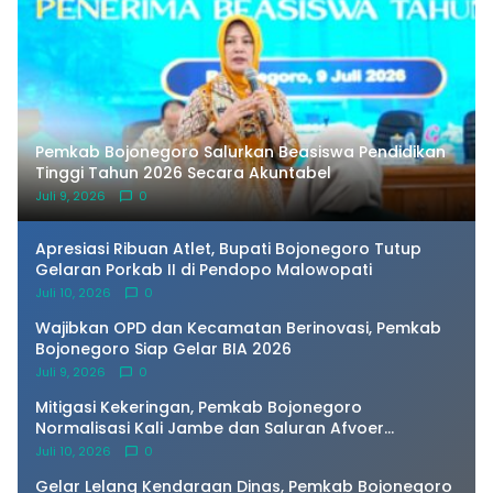
Pemkab Bojonegoro Salurkan Beasiswa Pendidikan
Tinggi Tahun 2026 Secara Akuntabel
Juli 9, 2026
0
Apresiasi Ribuan Atlet, Bupati Bojonegoro Tutup
Gelaran Porkab II di Pendopo Malowopati
Juli 10, 2026
0
Wajibkan OPD dan Kecamatan Berinovasi, Pemkab
Bojonegoro Siap Gelar BIA 2026
Juli 9, 2026
0
Mitigasi Kekeringan, Pemkab Bojonegoro
Normalisasi Kali Jambe dan Saluran Afvoer
Purwosari
Juli 10, 2026
0
Gelar Lelang Kendaraan Dinas, Pemkab Bojonegoro