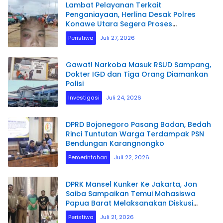
Lambat Pelayanan Terkait
Penganiayaan, Herlina Desak Polres
Konawe Utara Segera Proses
Laporannya.
Peristiwa
Juli 27, 2026
Gawat! Narkoba Masuk RSUD Sampang,
Dokter IGD dan Tiga Orang Diamankan
Polisi
Investigasi
Juli 24, 2026
DPRD Bojonegoro Pasang Badan, Bedah
Rinci Tuntutan Warga Terdampak PSN
Bendungan Karangnongko
Pemerintahan
Juli 22, 2026
DPRK Mansel Kunker Ke Jakarta, Jon
Saiba Sampaikan Temui Mahasiswa
Papua Barat Melaksanakan Diskusi
Terkait Masa Depan Sumber daya
Peristiwa
Juli 21, 2026
Manusia.