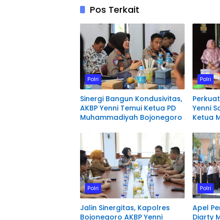
Pos Terkait
Polri
Polri
Sinergi Bangun Kondusivitas,
Perkuat
AKBP Yenni Temui Ketua PD
Yenni 
Muhammadiyah Bojonegoro
Ketua 
Polri
Polri
Jalin Sinergitas, Kapolres
Apel Pe
Bojonegoro AKBP Yenni
Diarty 