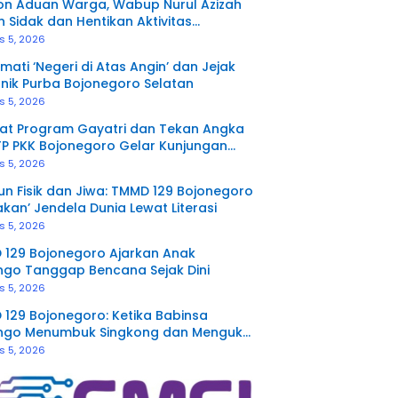
on Aduan Warga, Wabup Nurul Azizah
n Sidak dan Hentikan Aktivitas
rukan Tanah di Trucuk
s 5, 2026
mati ‘Negeri di Atas Angin’ dan Jejak
nik Purba Bojonegoro Selatan
s 5, 2026
at Program Gayatri dan Tekan Angka
TP PKK Bojonegoro Gelar Kunjungan
a Terpadu di Ngambon
s 5, 2026
n Fisik dan Jiwa: TMMD 129 Bojonegoro
akan’ Jendela Dunia Lewat Literasi
s 5, 2026
129 Bojonegoro Ajarkan Anak
go Tanggap Bencana Sejak Dini
s 5, 2026
129 Bojonegoro: Ketika Babinsa
ngo Menumbuk Singkong dan Mengukir
rsamaan dengan Warga
s 5, 2026