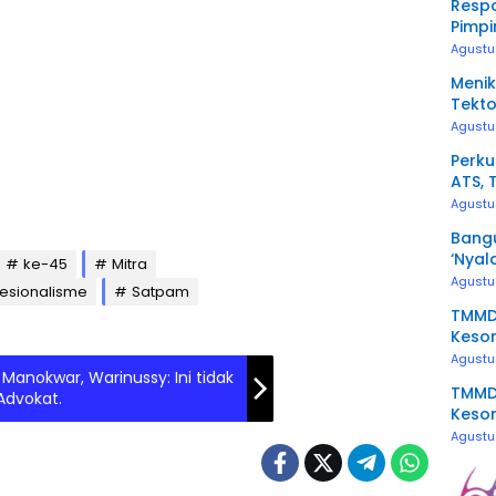
Resp
Pimpi
Penge
Agustu
Menik
Tekto
Agustu
Perku
ATS, 
Kerj
Agustu
Bangu
‘Nyal
ke-45
Mitra
Agustu
fesionalisme
Satpam
TMMD 
Keson
Agustu
Manokwar, Warinussy: Ini tidak
TMMD 
Advokat.
Keso
Kebe
Agustu