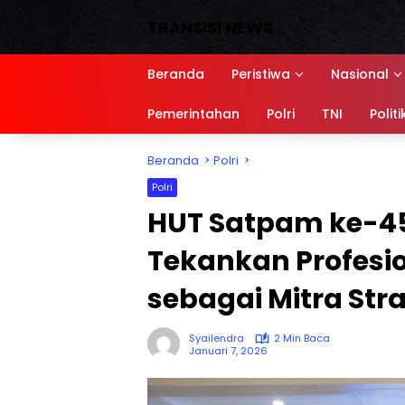
Langsung
TRANSISI NEWS
ke
konten
Media
Siber,
Beranda
Peristiwa
Nasional
Sumber
referensi
Pemerintahan
Polri
TNI
Politi
Beranda
Polri
Polri
HUT Satpam ke-45
Tekankan Profesi
sebagai Mitra Stra
Syailendra
2 Min Baca
Januari 7, 2026