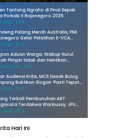
en Tantang Ngraho di Final Sepak
a Porkab II Bojonegoro 2026
 6, 2026
0
deng Palang Merah Australia, PMI
onegoro Gelar Pelatihan E-VCA
uk Petakan Risiko Banjir Bengawan
 6, 2026
0
o
spon Aduan Warga, Wabup Nurul
zah Pimpin Sidak dan Hentikan
ivitas Pengerukan Tanah di Trucuk
tus 5, 2026
0
ar Audiensi Kritis, MCS Desak Bulog
pang Buktikan Slogan ‘Pasti Tepat
litas Kuantitas’
 6, 2026
0
ang Terkait Pembunuhan ART
gacara Terdakwa Warinussy: JPU
ghadirkan Saksi Ahli dr.Jimmy,
 6, 2026
0
ologi Forensik
rita Hari Ini