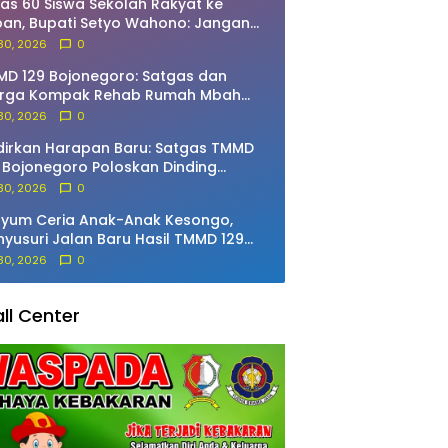
as 60 Siswa Sekolah Rakyat ke
an, Bupati Setyo Wahono: Jangan
ah Semangat Meraih Cita-Cita!
 30, 2026
0
D 129 Bojonegoro: Satgas dan
rga Kompak Rehab Rumah Mbah
rdo
 30, 2026
0
irkan Harapan Baru: Satgas TMMD
 Bojonegoro Poloskan Dinding
ah Ibu Jasmiati
 30, 2026
0
yum Ceria Anak-Anak Kesongo,
yusuri Jalan Baru Hasil TMMD 129
jonegoro
 30, 2026
0
ll Center