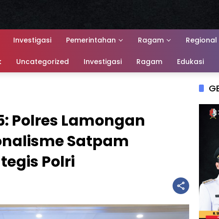
Investigasi
Pemerintahan
Ragam
Regional
k
Uncategorized
Investigasi
Ragam
Edukasi
G
: Polres Lamongan
onalisme Satpam
tegis Polri