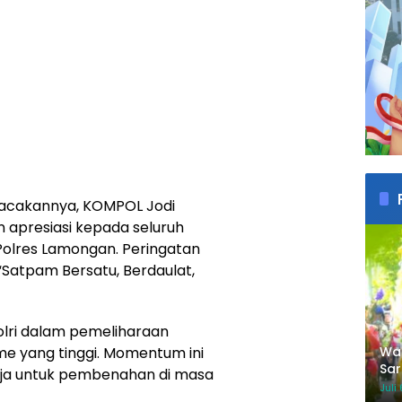
bacakannya, KOMPOL Jodi
apresiasi kepada seluruh
Polres Lamongan. Peringatan
“Satpam Bersatu, Berdaulat,
olri dalam pemeliharaan
e yang tinggi. Momentum ini
Wab
Sar
nerja untuk pembenahan di masa
Per
Juli