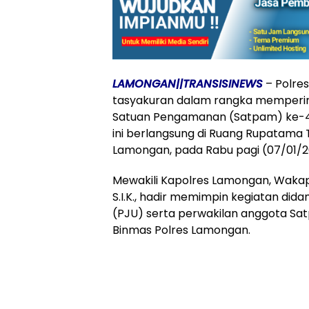
LAMONGAN||TRANSISINEWS
– Polre
tasyakuran dalam rangka mempering
Satuan Pengamanan (Satpam) ke-45
ini berlangsung di Ruang Rupatama
Lamongan, pada Rabu pagi (07/01/2
​Mewakili Kapolres Lamongan, Waka
S.I.K., hadir memimpin kegiatan did
(PJU) serta perwakilan anggota S
Binmas Polres Lamongan.