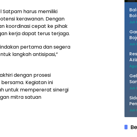
Bal
l Satpam harus memiliki
Bol
potensi kerawanan. Dengan
Juli
n koordinasi cepat ke pihak
Gan
ngan kerja dapat terus terjaga.
Boj
unt
Juli
indakan pertama dan segera
Sol
tuk langkah antisipasi,”
Re
Azi
Akt
Agus
iakhiri dengan prosesi
Gel
Sam
bersama. Kegiatan ini
Kua
Juli
ah untuk mempererat sinergi
ngan mitra satuan
Sid
Pen
Men
Juli
Pat
Be