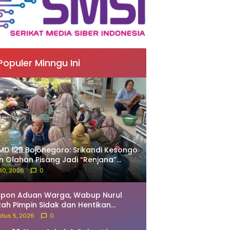
Populer Minngu Ini
D 129 Bojonegoro: Srikandi Kesongo
in Olahan Pisang Jadi “Renjana”
nyah
 30, 2026
0
spon Aduan Warga, Wabup Nurul
zah Pimpin Sidak dan Hentikan
ivitas Pengerukan Tanah di Trucuk
tus 5, 2026
0