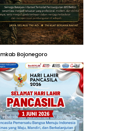
emkab Bojonegoro