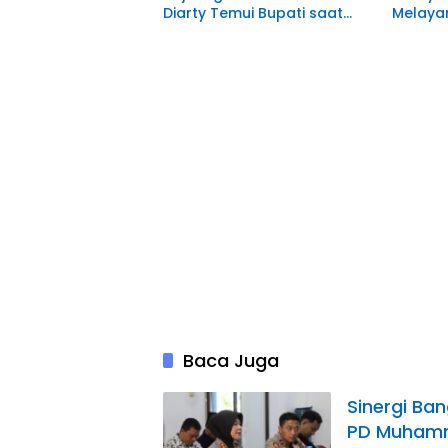
Diarty Temui Bupati saat
Melaya
Usai Sertijab
Baca Juga
Sinergi Ba
PD Muhamm