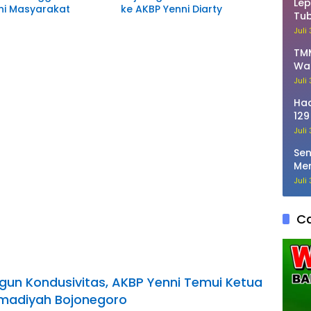
Lep
ni Masyarakat
ke AKBP Yenni Diarty
Tub
Pat
Juli
TMM
Wa
Ka
Juli
Had
129
Rum
Juli
Sen
Men
Bo
Juli
Ca
ngun Kondusivitas, AKBP Yenni Temui Ketua
adiyah Bojonegoro