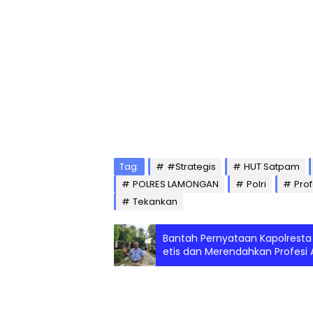
Tag:
#Strategis
HUT Satpam
POLRES LAMONGAN
Polri
Pro
Tekankan
Bantah Pernyataan Kapolresta 
etis dan Merendahkan Profesi 