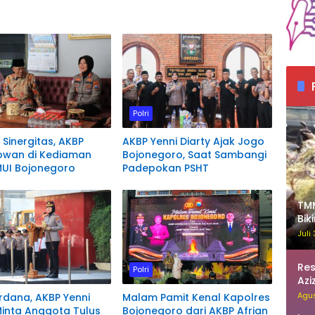
Polri
 Sinergitas, AKBP
AKBP Yenni Diarty Ajak Jogo
Sowan di Kediaman
Bojonegoro, Saat Sambangi
MUI Bojonegoro
Padepokan PSHT
TMM
Bik
Re
Juli
Re
Polri
Azi
Akt
Agus
rdana, AKBP Yenni
Malam Pamit Kenal Kapolres
Minta Anggota Tulus
Bojonegoro dari AKBP Afrian