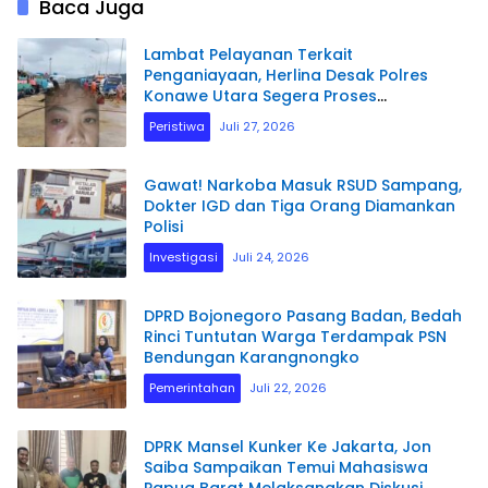
Baca Juga
Lambat Pelayanan Terkait
Penganiayaan, Herlina Desak Polres
Konawe Utara Segera Proses
Laporannya.
Peristiwa
Juli 27, 2026
Gawat! Narkoba Masuk RSUD Sampang,
Dokter IGD dan Tiga Orang Diamankan
Polisi
Investigasi
Juli 24, 2026
DPRD Bojonegoro Pasang Badan, Bedah
Rinci Tuntutan Warga Terdampak PSN
Bendungan Karangnongko
Pemerintahan
Juli 22, 2026
DPRK Mansel Kunker Ke Jakarta, Jon
Saiba Sampaikan Temui Mahasiswa
Papua Barat Melaksanakan Diskusi