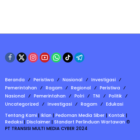
Beranda
Peristiwa
Nasional
Investigasi
Pemerintahan
Ragam
Regional
Peristiwa
Nasional
Pemerintahan
Polri
TNI
Politik
Uncategorized
Investigasi
Ragam
Edukasi
Tentang Kami
|
Iklan
|
Pedoman Media Siber
|
Kontak
|
Redaksi
|
Disclaimer
|
Standart Perlinduan Wartawan
©
PT TRANSISI MULTI MEDIA CYBER 2024