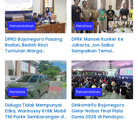
Pemerintahan
Peristiwa
DPRD Bojonegoro Pasang
DPRK Mansel Kunker Ke
Badan, Bedah Rinci
Jakarta, Jon Saiba
Tuntutan Warga
Sampaikan Temui
Terdampak PSN
Mahasiswa Papua Barat
Bendungan Karangnongko
Melaksanakan Diskusi
Terkait Masa Depan
Sumber daya Manusia.
Peristiwa
Pemerintahan
Diduga Tidak Mempunyai
Dinkominfo Bojonegoro
Etika, Warinussy Kritik Mobil
Gelar Nobar Final Piala
TNI Parkir Sembarangan di
Dunia 2026 di Pendopo
depan Pintu Masuk
Malowopati
Pengadilan Negeri
Manokwari.