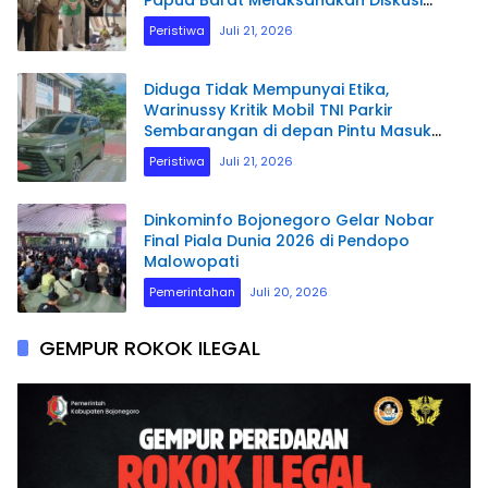
Terkait Masa Depan Sumber daya
Peristiwa
Juli 21, 2026
Manusia.
Diduga Tidak Mempunyai Etika,
Warinussy Kritik Mobil TNI Parkir
Sembarangan di depan Pintu Masuk
Pengadilan Negeri Manokwari.
Peristiwa
Juli 21, 2026
Dinkominfo Bojonegoro Gelar Nobar
Final Piala Dunia 2026 di Pendopo
Malowopati
Pemerintahan
Juli 20, 2026
GEMPUR ROKOK ILEGAL