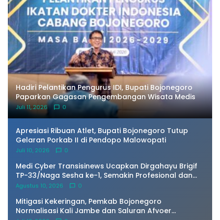
​Hadiri Pelantikan Pengurus IDI, Bupati Bojonegoro
Paparkan Gagasan Pengembangan Wisata Medis
Juli 11, 2026
0
Apresiasi Ribuan Atlet, Bupati Bojonegoro Tutup
Gelaran Porkab II di Pendopo Malowopati
Juli 10, 2026
0
Medi Cyber Transisinews Ucapkan Dirgahayu Brigif
TP-33/Naga Sesha ke-1, Semakin Profesional dan
Dekat dengan Masyarakat
Agustus 10, 2026
0
Mitigasi Kekeringan, Pemkab Bojonegoro
Normalisasi Kali Jambe dan Saluran Afvoer
Purwosari