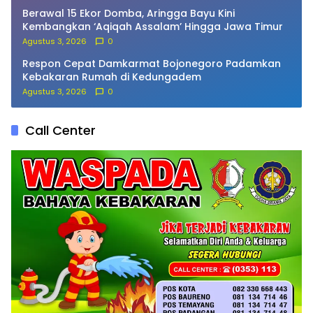
Berawal 15 Ekor Domba, Aringga Bayu Kini
Kembangkan ‘Aqiqah Assalam’ Hingga Jawa Timur
Agustus 3, 2026
0
Respon Cepat Damkarmat Bojonegoro Padamkan
Kebakaran Rumah di Kedungadem
Agustus 3, 2026
0
Call Center