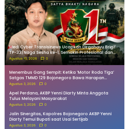
Medi Cyber Transisinews Ucapkan Dirgahayu Brigif
TP-33/Naga Sesha ke-1, Semakin Profesional dan
Dekat dengan Masyarakat
Agustus 10, 2026
0
Menembus Gang Sempit: Ketika ‘Motor Roda Tiga’
Satgas TMMD 129 Bojonegoro Bawa Harapan
Rumah Layak Huni Warga Kesongo
Agustus 3, 2026
0
Apel Perdana, AKBP Yenni Diarty Minta Anggota
Tulus Melayani Masyarakat
Agustus 3, 2026
0
Jalin Sinergitas, Kapolres Bojonegoro AKBP Yenni
Diarty Temui Bupati saat Usai Sertijab
Agustus 3, 2026
0