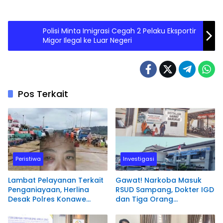
Polisi Minta Imigrasi Cegah 2 Pelaku Eksportir
Migor Ilegal ke Luar Negeri
Pos Terkait
Peristiwa
Investigasi
Lambat Pelayanan Terkait
Gawat! Narkoba Masuk
Penganiayaan, Herlina
RSUD Sampang, Dokter IGD
Desak Polres Konawe
dan Tiga Orang
Utara Segera Proses
Diamankan Polisi
Laporannya.