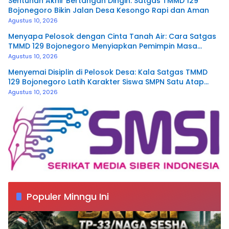
Sentuhan Akhir Bertangan Dingin: Satgas TMMD 129
Bojonegoro Bikin Jalan Desa Kesongo Rapi dan Aman
Agustus 10, 2026
Menyapa Pelosok dengan Cinta Tanah Air: Cara Satgas
TMMD 129 Bojonegoro Menyiapkan Pemimpin Masa
Depan
Agustus 10, 2026
Menyemai Disiplin di Pelosok Desa: Kala Satgas TMMD
129 Bojonegoro Latih Karakter Siswa SMPN Satu Atap
Kesongo
Agustus 10, 2026
Populer Minngu Ini