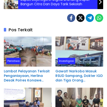
Bangun Citra Dan Daya Tarik Sekolah
Pos Terkait
Peristiwa
Investigasi
Lambat Pelayanan Terkait
Gawat! Narkoba Masuk
Penganiayaan, Herlina
RSUD Sampang, Dokter IGD
Desak Polres Konawe
dan Tiga Orang
Utara Segera Proses
Diamankan Polisi
Laporannya.