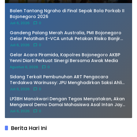
Balen Tantang Ngraho di Final Sepak Bola Porkab II
Bojonegoro 2026
Juli 6, 2026
0
Gandeng Palang Merah Australia, PMI Bojonegoro
Gelar Pelatihan E-VCA untuk Petakan Risiko Banjir
Bengawan Solo
Juli 6, 2026
0
Gelar Acara Piramida, Kapolres Bojonegoro AKBP
Yenni Diarti Perkuat Sinergi Bersama Awak Media
Agustus 6, 2026
0
Sidang Terkait Pembunuhan ART Pengacara
Terdakwa Warinussy: JPU Menghadirkan Saksi Ahli
dr.Jimmy, Patologi Forensik
Juli 6, 2026
0
LP3BH Manokwari Dengan Tegas Menyatakan, Akan
Mengawal Demo Damai Mahasiswa Asal Intan Jaya
di Amban Manokwari.
Juli 6, 2026
0
Berita Hari Ini