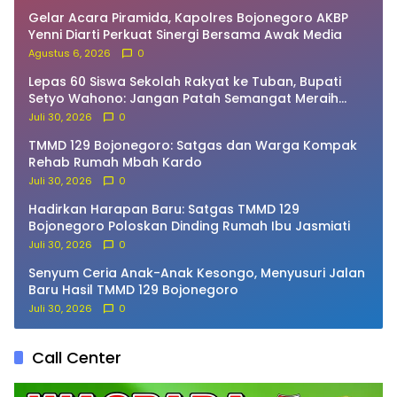
Gelar Acara Piramida, Kapolres Bojonegoro AKBP
Yenni Diarti Perkuat Sinergi Bersama Awak Media
Agustus 6, 2026
0
Lepas 60 Siswa Sekolah Rakyat ke Tuban, Bupati
Setyo Wahono: Jangan Patah Semangat Meraih
Cita-Cita!
Juli 30, 2026
0
TMMD 129 Bojonegoro: Satgas dan Warga Kompak
Rehab Rumah Mbah Kardo
Juli 30, 2026
0
Hadirkan Harapan Baru: Satgas TMMD 129
Bojonegoro Poloskan Dinding Rumah Ibu Jasmiati
Juli 30, 2026
0
Senyum Ceria Anak-Anak Kesongo, Menyusuri Jalan
Baru Hasil TMMD 129 Bojonegoro
Juli 30, 2026
0
Call Center