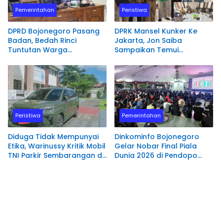
Pemerintahan
Peristiwa
DPRD Bojonegoro Pasang
DPRK Mansel Kunker Ke
Badan, Bedah Rinci
Jakarta, Jon Saiba
Tuntutan Warga
Sampaikan Temui
Terdampak PSN
Mahasiswa Papua Barat
Bendungan Karangnongko
Melaksanakan Diskusi
Terkait Masa Depan
Sumber daya Manusia.
Peristiwa
Pemerintahan
Diduga Tidak Mempunyai
Dinkominfo Bojonegoro
Etika, Warinussy Kritik Mobil
Gelar Nobar Final Piala
TNI Parkir Sembarangan di
Dunia 2026 di Pendopo
depan Pintu Masuk
Malowopati
Pengadilan Negeri
Manokwari.