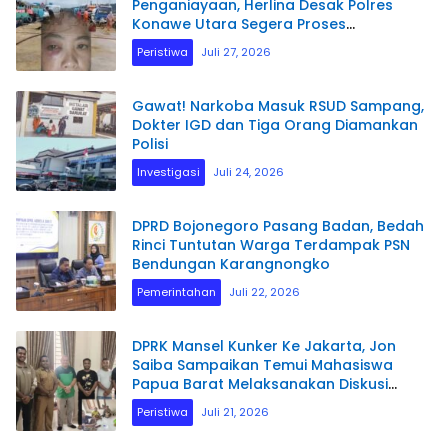
Penganiayaan, Herlina Desak Polres
Konawe Utara Segera Proses
Laporannya.
Peristiwa
Juli 27, 2026
Gawat! Narkoba Masuk RSUD Sampang,
Dokter IGD dan Tiga Orang Diamankan
Polisi
Investigasi
Juli 24, 2026
DPRD Bojonegoro Pasang Badan, Bedah
Rinci Tuntutan Warga Terdampak PSN
Bendungan Karangnongko
Pemerintahan
Juli 22, 2026
DPRK Mansel Kunker Ke Jakarta, Jon
Saiba Sampaikan Temui Mahasiswa
Papua Barat Melaksanakan Diskusi
Terkait Masa Depan Sumber daya
Peristiwa
Juli 21, 2026
Manusia.