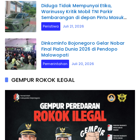
Diduga Tidak Mempunyai Etika,
Warinussy Kritik Mobil TNI Parkir
Sembarangan di depan Pintu Masuk
Pengadilan Negeri Manokwari.
Peristiwa
Juli 21, 2026
Dinkominfo Bojonegoro Gelar Nobar
Final Piala Dunia 2026 di Pendopo
Malowopati
Pemerintahan
Juli 20, 2026
GEMPUR ROKOK ILEGAL