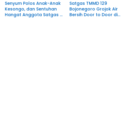
Senyum Polos Anak-Anak
Satgas TMMD 129
Kesongo, dan Sentuhan
Bojonegoro Grojok Air
Hangat Anggota Satgas di
Bersih Door to Door di
Sela TMMD 129 Bojonegoro
Kesongo