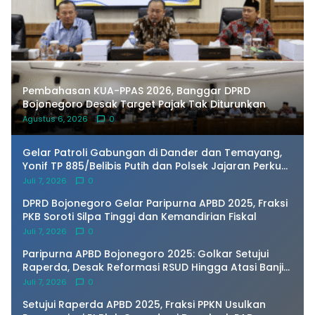
Pembahasan KUA-PPAS 2026, Banggar DPRD
Bojonegoro Desak Target Pajak Tak Diturunkan
Agustus 6, 2026
0
Gelar Patroli Gabungan di Dander dan Temayang,
Yonif TP 885/Belibis Putih dan Polsek Jajaran Perkuat
Sinergi Kamtibmas
Juli 7, 2026
0
DPRD Bojonegoro Gelar Paripurna APBD 2025, Fraksi
PKB Soroti Silpa Tinggi dan Kemandirian Fiskal
Juli 7, 2026
0
Paripurna APBD Bojonegoro 2025: Golkar Setujui
Raperda, Desak Reformasi RSUD Hingga Atasi Banjir
Kota
Juli 7, 2026
0
Setujui Raperda APBD 2025, Fraksi PPKN Usulkan