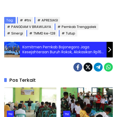
Tag:
#tni
APRESIASI
PANGDAM V BRAWIJAYA
Pemkab Trenggalek
Sinergi
TMMD ke-128
Tutup
Komitmen Pemkab Bojonegoro Jaga
Kesejahteraan Buruh Rokok, Alokasikan Rp16
Miliar untuk BLT DBHCHT 2026
Pos Terkait
TNI
TNI