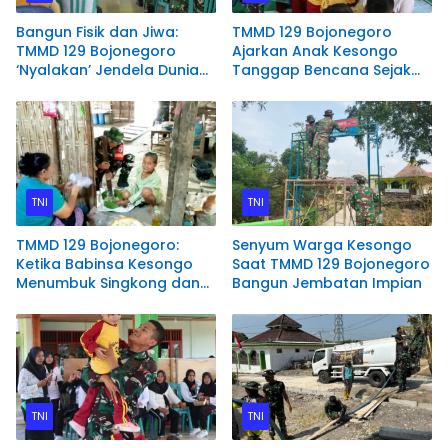
Bangun Fisik dan Jiwa:
TMMD 129 Bojonegoro
TMMD 129 Bojonegoro
Ajarkan Anak Kesongo
‘Nyalakan’ Jendela Dunia
Tanggap Bencana Sejak
Lewat Literasi
Dini
TNI
TNI
TMMD 129 Bojonegoro:
Senyum Warga Kesongo
Ketika Babinsa Kesongo
Saat TMMD 129 Bojonegoro
Menumbuk Singkong dan
Bangun Jembatan Impian
Mengukir Kebersamaan
dengan Warga
TNI
TNI