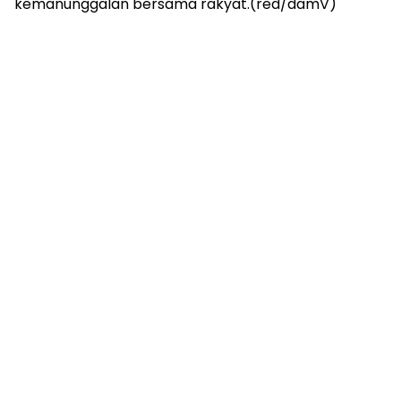
kemanunggalan bersama rakyat.(red/damV)