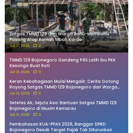
Satgas TMMD 129 dan Warga Bahu-Membahu
Pasang Atap Rumah Mbah Kardo
Juli 31, 2026
0
TMMD 129 Bojonegoro Gandeng P4S Latih Ibu PKK
Kesongo Buat Roti
Juli 31, 2026
0
Keran Kebahagiaan Mulai Mengalir: Cerita Gotong
Royong Satgas TMMD 129 Bojonegoro dan Warga
Bekatul
Juli 31, 2026
0
Setetes Air, Sejuta Asa: Bantuan Satgas TMMD 129
Bojonegoro di Musim Kemarau
Juli 31, 2026
0
Pembahasan KUA-PPAS 2026, Banggar DPRD
Bojonegoro Desak Target Pajak Tak Diturunkan