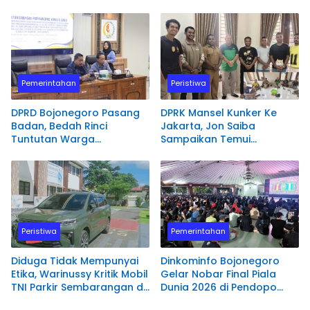
Utara Segera Proses
Diamankan Polisi
Laporannya.
Pemerintahan
Peristiwa
DPRD Bojonegoro Pasang
DPRK Mansel Kunker Ke
Badan, Bedah Rinci
Jakarta, Jon Saiba
Tuntutan Warga
Sampaikan Temui
Terdampak PSN
Mahasiswa Papua Barat
Bendungan Karangnongko
Melaksanakan Diskusi
Terkait Masa Depan
Sumber daya Manusia.
Peristiwa
Pemerintahan
Diduga Tidak Mempunyai
Dinkominfo Bojonegoro
Etika, Warinussy Kritik Mobil
Gelar Nobar Final Piala
TNI Parkir Sembarangan di
Dunia 2026 di Pendopo
depan Pintu Masuk
Malowopati