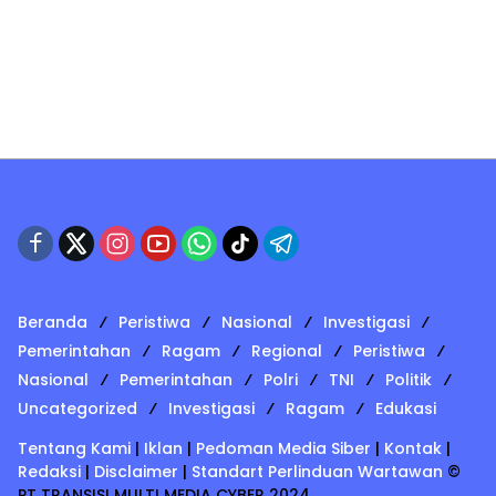
Beranda
Peristiwa
Nasional
Investigasi
Pemerintahan
Ragam
Regional
Peristiwa
Nasional
Pemerintahan
Polri
TNI
Politik
Uncategorized
Investigasi
Ragam
Edukasi
Tentang Kami
|
Iklan
|
Pedoman Media Siber
|
Kontak
|
Redaksi
|
Disclaimer
|
Standart Perlinduan Wartawan
©
PT TRANSISI MULTI MEDIA CYBER 2024