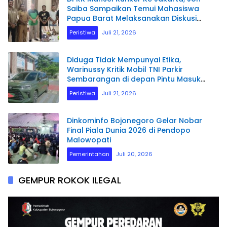
Saiba Sampaikan Temui Mahasiswa
Papua Barat Melaksanakan Diskusi
Terkait Masa Depan Sumber daya
Peristiwa
Juli 21, 2026
Manusia.
Diduga Tidak Mempunyai Etika,
Warinussy Kritik Mobil TNI Parkir
Sembarangan di depan Pintu Masuk
Pengadilan Negeri Manokwari.
Peristiwa
Juli 21, 2026
Dinkominfo Bojonegoro Gelar Nobar
Final Piala Dunia 2026 di Pendopo
Malowopati
Pemerintahan
Juli 20, 2026
GEMPUR ROKOK ILEGAL