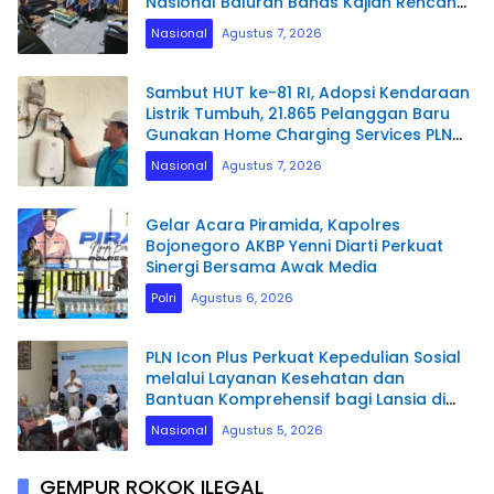
Nasional Baluran Bahas Kajian Rencana
Proyek SUTET 500 kV Paiton–
Nasional
Agustus 7, 2026
Watudodol/Kalipuro
Sambut HUT ke-81 RI, Adopsi Kendaraan
Listrik Tumbuh, 21.865 Pelanggan Baru
Gunakan Home Charging Services PLN
pada Semester I 2026
Nasional
Agustus 7, 2026
Gelar Acara Piramida, Kapolres
Bojonegoro AKBP Yenni Diarti Perkuat
Sinergi Bersama Awak Media
Polri
Agustus 6, 2026
PLN Icon Plus Perkuat Kepedulian Sosial
melalui Layanan Kesehatan dan
Bantuan Komprehensif bagi Lansia di
Malang
Nasional
Agustus 5, 2026
GEMPUR ROKOK ILEGAL