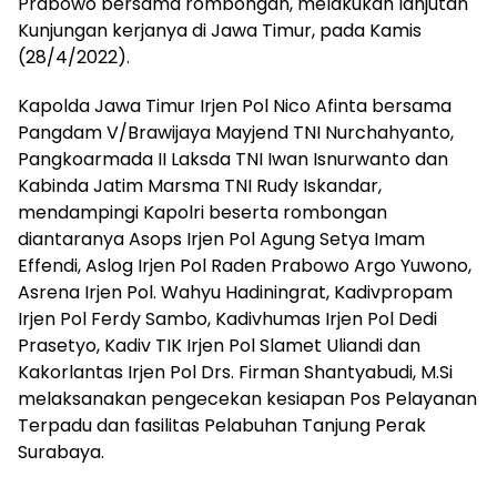
Prabowo bersama rombongan, melakukan lanjutan
Kunjungan kerjanya di Jawa Timur, pada Kamis
(28/4/2022).
Kapolda Jawa Timur Irjen Pol Nico Afinta bersama
Pangdam V/Brawijaya Mayjend TNI Nurchahyanto,
Pangkoarmada II Laksda TNI Iwan Isnurwanto dan
Kabinda Jatim Marsma TNI Rudy Iskandar,
mendampingi Kapolri beserta rombongan
diantaranya Asops Irjen Pol Agung Setya Imam
Effendi, Aslog Irjen Pol Raden Prabowo Argo Yuwono,
Asrena Irjen Pol. Wahyu Hadiningrat, Kadivpropam
Irjen Pol Ferdy Sambo, Kadivhumas Irjen Pol Dedi
Prasetyo, Kadiv TIK Irjen Pol Slamet Uliandi dan
Kakorlantas Irjen Pol Drs. Firman Shantyabudi, M.Si
melaksanakan pengecekan kesiapan Pos Pelayanan
Terpadu dan fasilitas Pelabuhan Tanjung Perak
Surabaya.