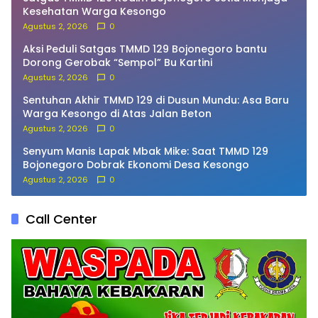
Kesehatan Warga Kesongo
Agustus 2, 2026
0
Aksi Peduli Satgas TMMD 129 Bojonegoro bantu
Dorong Gerobak “Sempol” Bu Kartini
Agustus 2, 2026
0
Sentuhan Akhir TMMD 129 di Dusun Mundu: Asa Baru
Warga Kesongo di Atas Jalan Beton
Agustus 2, 2026
0
Senyum Manis Lapak Mbak Mike: Saat TMMD 129
Bojonegoro Dobrak Ekonomi Desa Kesongo
Agustus 2, 2026
0
Call Center