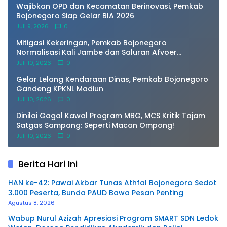
Wajibkan OPD dan Kecamatan Berinovasi, Pemkab
Bojonegoro Siap Gelar BIA 2026
Juli 9, 2026
0
Mitigasi Kekeringan, Pemkab Bojonegoro
Normalisasi Kali Jambe dan Saluran Afvoer
Purwosari
Juli 10, 2026
0
Gelar Lelang Kendaraan Dinas, Pemkab Bojonegoro
Gandeng KPKNL Madiun
Juli 10, 2026
0
Dinilai Gagal Kawal Program MBG, MCS Kritik Tajam
Satgas Sampang: Seperti Macan Ompong!
Juli 10, 2026
0
Berita Hari Ini
HAN ke-42: Pawai Akbar Tunas Athfal Bojonegoro Sedot
3.000 Peserta, Bunda PAUD Bawa Pesan Penting
Agustus 8, 2026
Wabup Nurul Azizah Apresiasi Program SMART SDN Ledok