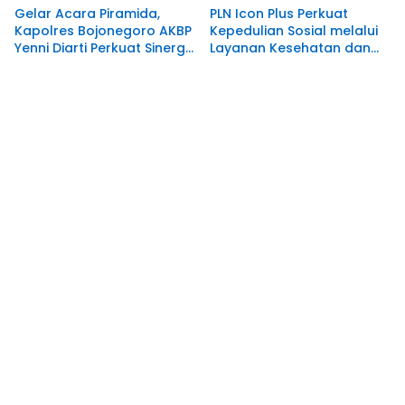
Gelar Acara Piramida,
PLN Icon Plus Perkuat
Kapolres Bojonegoro AKBP
Kepedulian Sosial melalui
Yenni Diarti Perkuat Sinergi
Layanan Kesehatan dan
Bersama Awak Media
Bantuan Komprehensif
bagi Lansia di Malang