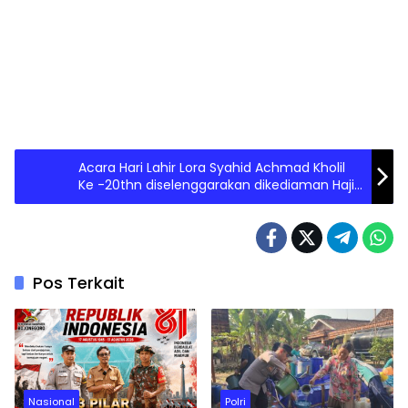
Acara Hari Lahir Lora Syahid Achmad Kholil
Ke -20thn diselenggarakan dikediaman Haji
Achmad Kecamatan Muncar.
Pos Terkait
Nasional
Polri