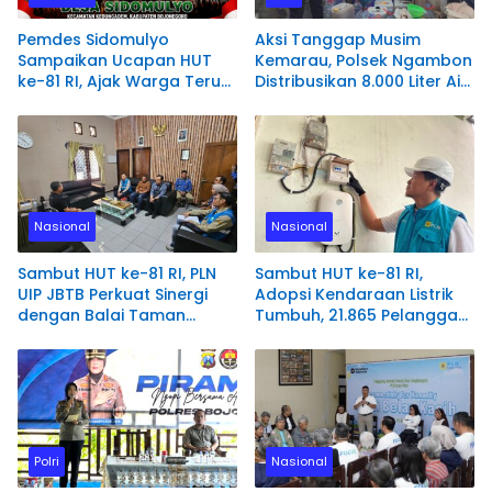
Pemdes Sidomulyo
Aksi Tanggap Musim
Sampaikan Ucapan HUT
Kemarau, Polsek Ngambon
ke-81 RI, Ajak Warga Terus
Distribusikan 8.000 Liter Air
Bersinergi Membangun
Bersih
Desa
Nasional
Nasional
Sambut HUT ke-81 RI, PLN
Sambut HUT ke-81 RI,
UIP JBTB Perkuat Sinergi
Adopsi Kendaraan Listrik
dengan Balai Taman
Tumbuh, 21.865 Pelanggan
Nasional Baluran Bahas
Baru Gunakan Home
Kajian Rencana Proyek
Charging Services PLN
SUTET 500 kV Paiton–
pada Semester I 2026
Watudodol/Kalipuro
Polri
Nasional