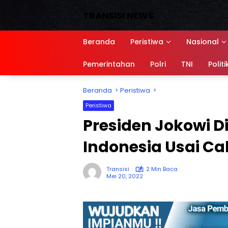
Langsung
TRANSISI NEWS
ke
konten
Media
Siber,
Beranda
Peristiwa
Nasional
Sumber
referensi
Pemerintahan
Polri
TNI
Politi
Beranda
Peristiwa
Peristiwa
Presiden Jokowi Di
Indonesia Usai C
Transisi
2 Min Baca
Mei 20, 2022