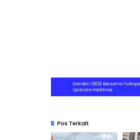
Dandim 0825 Bersama Forkop
Upacara Harkitnas
Pos Terkait