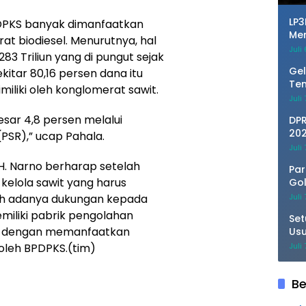
LP
DPKS banyak dimanfaatkan
Me
t biodiesel. Menurutnya, hal
Dam
Juli
,283 Triliun yang di pungut sejak
Am
Gel
kitar 80,16 persen dana itu
Tem
imiliki oleh konglomerat sawit.
dan
Juli
Ka
sar 4,8 persen melalui
DPR
202
PSR),” ucap Pahala.
Kem
Juli
. Narno berharap setelah
Par
elola sawit yang harus
Gol
Ref
lah adanya dukungan kepada
Juli
Ko
miliki pabrik pengolahan
Set
ng dengan memanfaatkan
Usu
Do
 oleh BPDPKS.(tim)
Juli
Be