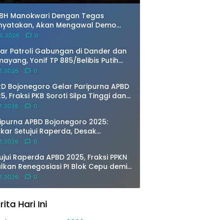
3BH Manokwari Dengan Tegas
nyatakan, Akan Mengawal Demo
ai Mahasiswa Asal Intan Jaya di
 6, 2026
0
ban Manokwari.
ar Patroli Gabungan di Dander dan
ayang, Yonif TP 885/Belibis Putih
 Polsek Jajaran Perkuat Sinergi
 7, 2026
0
mtibmas
D Bojonegoro Gelar Paripurna APBD
5, Fraksi PKB Soroti Silpa Tinggi dan
andirian Fiskal
 7, 2026
0
ipurna APBD Bojonegoro 2025:
kar Setujui Raperda, Desak
ormasi RSUD Hingga Atasi Banjir
 7, 2026
0
ta
ujui Raperda APBD 2025, Fraksi PPKN
lkan Renegosiasi PI Blok Cepu demi
ngkrak PAD
 7, 2026
0
rita Hari Ini