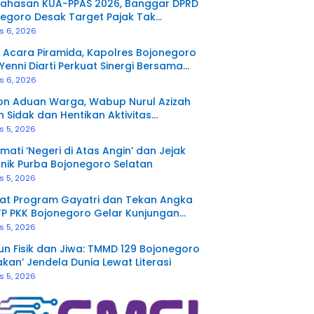
ahasan KUA-PPAS 2026, Banggar DPRD
egoro Desak Target Pajak Tak
unkan
s 6, 2026
 Acara Piramida, Kapolres Bojonegoro
Yenni Diarti Perkuat Sinergi Bersama
 Media
s 6, 2026
on Aduan Warga, Wabup Nurul Azizah
n Sidak dan Hentikan Aktivitas
rukan Tanah di Trucuk
s 5, 2026
mati ‘Negeri di Atas Angin’ dan Jejak
nik Purba Bojonegoro Selatan
s 5, 2026
at Program Gayatri dan Tekan Angka
TP PKK Bojonegoro Gelar Kunjungan
a Terpadu di Ngambon
s 5, 2026
n Fisik dan Jiwa: TMMD 129 Bojonegoro
akan’ Jendela Dunia Lewat Literasi
s 5, 2026