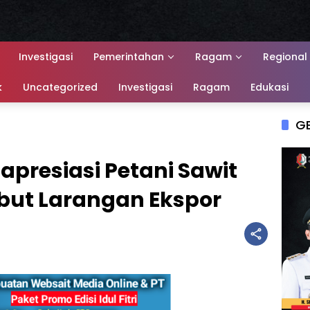
Investigasi
Pemerintahan
Ragam
Regional
k
Uncategorized
Investigasi
Ragam
Edukasi
G
apresiasi Petani Sawit
abut Larangan Ekspor