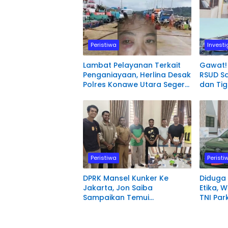
Peristiwa
Investi
Lambat Pelayanan Terkait
Gawat!
Penganiayaan, Herlina Desak
RSUD S
Polres Konawe Utara Segera
dan Ti
Proses Laporannya.
Polisi
Peristiwa
Peristi
DPRK Mansel Kunker Ke
Diduga
Jakarta, Jon Saiba
Etika, W
Sampaikan Temui
TNI Par
Mahasiswa Papua Barat
depan 
Melaksanakan Diskusi
Pengadi
Terkait Masa Depan Sumber
Manokw