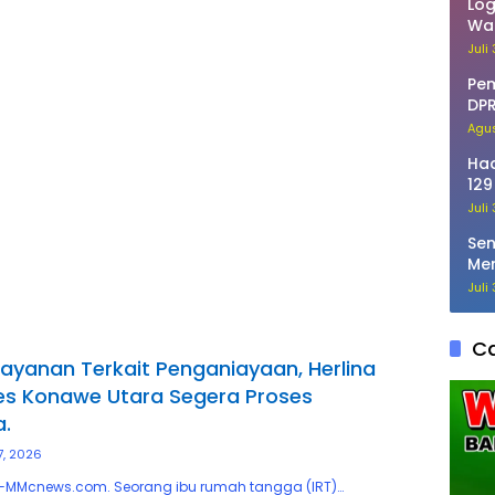
Log
War
Bo
Juli
Pe
DPR
Tak
Agus
Had
129
Rum
Juli
Sen
Men
Bo
Juli
Ca
ayanan Terkait Penganiayaan, Herlina
es Konawe Utara Segera Proses
.
27, 2026
MMcnews.com. Seorang ibu rumah tangga (IRT)…