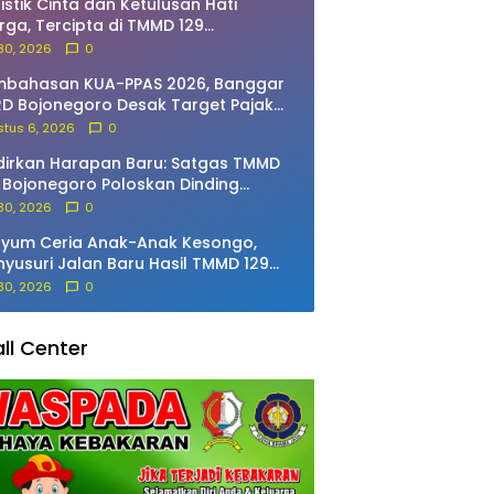
istik Cinta dan Ketulusan Hati
ga, Tercipta di TMMD 129
jonegoro
 30, 2026
0
mbahasan KUA-PPAS 2026, Banggar
D Bojonegoro Desak Target Pajak
 Diturunkan
tus 6, 2026
0
irkan Harapan Baru: Satgas TMMD
 Bojonegoro Poloskan Dinding
ah Ibu Jasmiati
 30, 2026
0
yum Ceria Anak-Anak Kesongo,
yusuri Jalan Baru Hasil TMMD 129
jonegoro
 30, 2026
0
ll Center