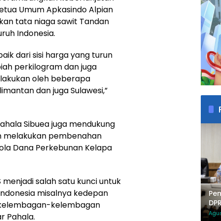
a Ketua Umum Apkasindo Alpian
an tata niaga sawit Tandan
uruh Indonesia.
k dari sisi harga yang turun
piah perkilogram dan juga
lakukan oleh beberapa
imantan dan juga Sulawesi,”
ahala Sibuea juga mendukung
ngin melakukan pembenahan
lola Dana Perkebunan Kelapa
 menjadi salah satu kunci untuk
 Indonesia misalnya kedepan
Pe
DPR
g kelembagan-kelembagan
Tak
Agus
ar Pahala.