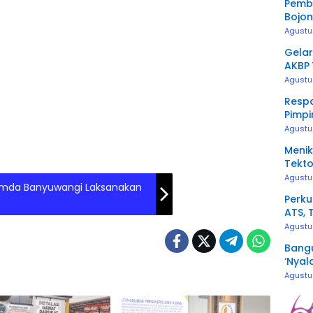
Pemb
Bojon
Ditur
Agustu
Gelar
AKBP 
Awak
Agustu
Resp
Pimpi
Penge
Agustu
Menik
Tekto
Agustu
imda Banyuwangi Laksanakan
Perku
ATS, 
Kerj
Agustu
Bangu
‘Nyal
Agustu