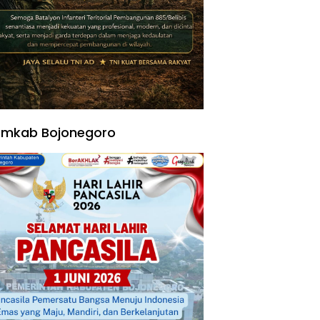
emkab Bojonegoro