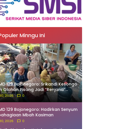
Populer Minngu Ini
D 129 Bojonegoro: Srikandi Kesongo
in Olahan Pisang Jadi “Renjana”
nyah
 30, 2026
0
D 129 Bojonegoro: Hadirkan Senyum
bahagiaan Mbah Kasiman
 30, 2026
0