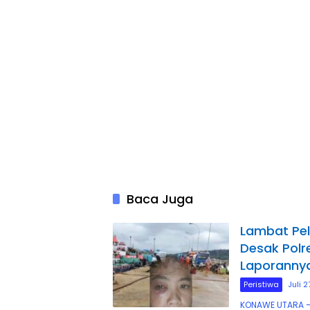
daya Manusia.
Baca Juga
Lambat Pel
Desak Polr
Laporannya
Peristiwa
Juli 
KONAWE UTARA —