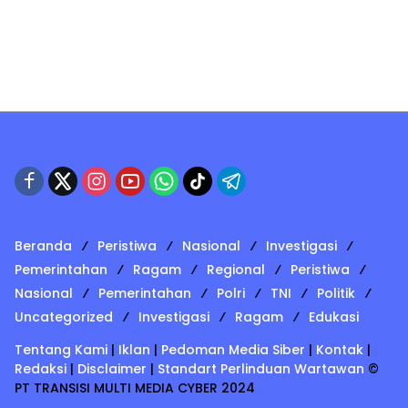
Beranda
Peristiwa
Nasional
Investigasi
Pemerintahan
Ragam
Regional
Peristiwa
Nasional
Pemerintahan
Polri
TNI
Politik
Uncategorized
Investigasi
Ragam
Edukasi
Tentang Kami
|
Iklan
|
Pedoman Media Siber
|
Kontak
|
Redaksi
|
Disclaimer
|
Standart Perlinduan Wartawan
©
PT TRANSISI MULTI MEDIA CYBER 2024