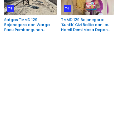
TNI
TNI
Satgas TMMD 129
TMMD 129 Bojonegoro:
Bojonegoro dan Warga
‘Suntik’ Gizi Balita dan Ibu
Pacu Pembangunan
Hamil Demi Masa Depan
Drainase demi Keawetan
Bebas Stunting
Jalan Desa