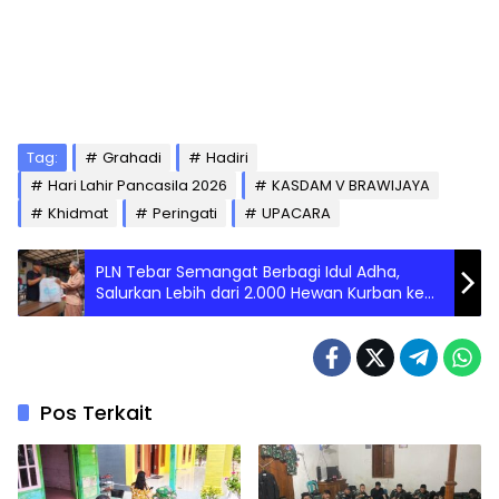
Tag:
Grahadi
Hadiri
Hari Lahir Pancasila 2026
KASDAM V BRAWIJAYA
Khidmat
Peringati
UPACARA
PLN Tebar Semangat Berbagi Idul Adha,
Salurkan Lebih dari 2.000 Hewan Kurban ke
Seluruh Indonesia
Pos Terkait