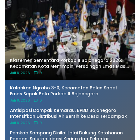
Klasemen Sementara Porkab II Bojonegoro 2026:
Kecamatan Kota Memimpin, Persaingan Emas Masih
Terbuka
Juli 8, 2026
0
Kalahkan Ngraho 3-0, Kecamatan Balen Sabet
Emas Sepak Bola Porkab II Bojonegoro
Juli 8, 2026
0
Antisipasi Dampak Kemarau, BPBD Bojonegoro
Intensifkan Distribusi Air Bersih ke Desa Terdampak
Juli 8, 2026
0
Pemkab Sampang Dinilai Lalai Dukung Ketahanan
Pangan, Saluran Irigasi Kering dan Telantar