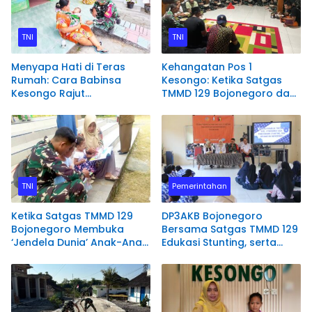
TNI
TNI
Menyapa Hati di Teras
Kehangatan Pos 1
Rumah: Cara Babinsa
Kesongo: Ketika Satgas
Kesongo Rajut
TMMD 129 Bojonegoro dan
Kebersamaan di TMMD 129
Warga Menyatu Tanpa
Bojonegoro
Sekat
TNI
Pemerintahan
Ketika Satgas TMMD 129
DP3AKB Bojonegoro
Bojonegoro Membuka
Bersama Satgas TMMD 129
‘Jendela Dunia’ Anak-Anak
Edukasi Stunting, serta
Kesongo
Kesehatan Reproduksi di
Kesongo