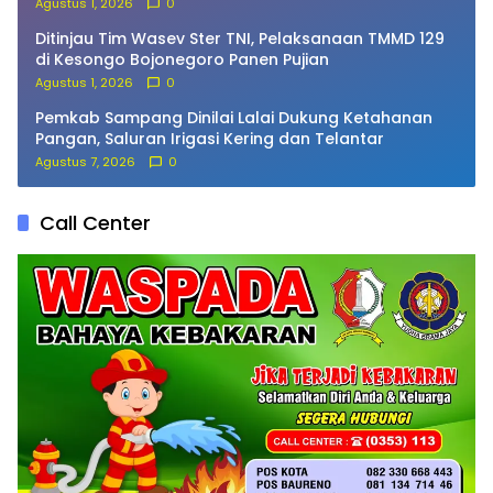
Agustus 1, 2026
0
Ditinjau Tim Wasev Ster TNI, Pelaksanaan TMMD 129
di Kesongo Bojonegoro Panen Pujian
Agustus 1, 2026
0
Pemkab Sampang Dinilai Lalai Dukung Ketahanan
Pangan, Saluran Irigasi Kering dan Telantar
Agustus 7, 2026
0
Call Center