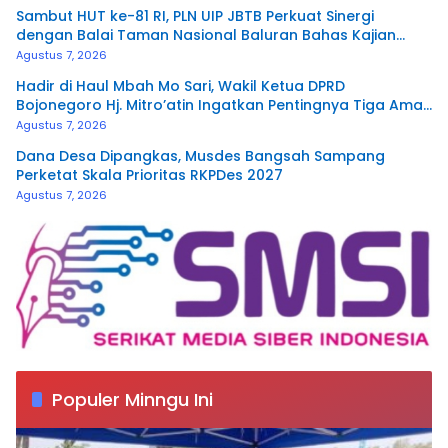
Sambut HUT ke-81 RI, PLN UIP JBTB Perkuat Sinergi
dengan Balai Taman Nasional Baluran Bahas Kajian
Rencana Proyek SUTET 500 kV Paiton–
Agustus 7, 2026
Watudodol/Kalipuro
Hadir di Haul Mbah Mo Sari, Wakil Ketua DPRD
Bojonegoro Hj. Mitro’atin Ingatkan Pentingnya Tiga Amal
Pengalir Pahala
Agustus 7, 2026
Dana Desa Dipangkas, Musdes Bangsah Sampang
Perketat Skala Prioritas RKPDes 2027
Agustus 7, 2026
Populer Minngu Ini