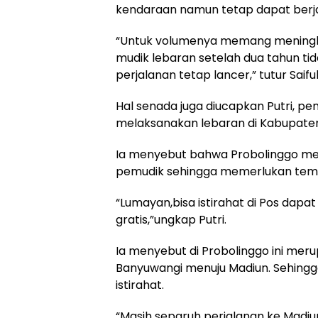
kendaraan namun tetap dapat berja
“Untuk volumenya memang meningk
mudik lebaran setelah dua tahun tid
perjalanan tetap lancer,” tutur Saiful
Hal senada juga diucapkan Putri, pe
melaksanakan lebaran di Kabupate
Ia menyebut bahwa Probolinggo mer
pemudik sehingga memerlukan tempa
“Lumayan,bisa istirahat di Pos dap
gratis,”ungkap Putri.
Ia menyebut di Probolinggo ini mer
Banyuwangi menuju Madiun. Sehing
istirahat.
“Masih separuh perjalanan ke Madiun