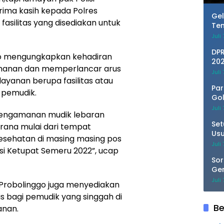
rima kasih kepada Polres
Gel
asilitas yang disediakan untuk
Tem
dan
Juli
Ka
DPR
go mengungkapkan kehadiran
202
amanan dan memperlancar arus
Kem
Juli
ayanan berupa fasilitas atau
Par
 pemudik.
Gol
Ref
Juli
 pengamanan mudik lebaran
Ko
Set
rana mulai dari tempat
Usu
 kesehatan di masing masing pos
Do
Juli
 Ketupat Semeru 2022”, ucap
Sor
Ge
Per
Juli
s Probolinggo juga menyediakan
Par
s bagi pemudik yang singgah di
Be
anan.