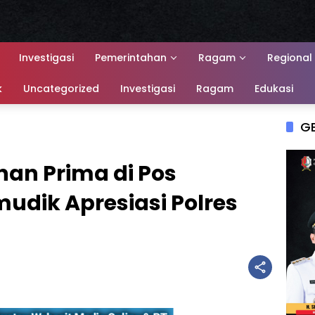
Investigasi
Pemerintahan
Ragam
Regional
k
Uncategorized
Investigasi
Ragam
Edukasi
G
an Prima di Pos
dik Apresiasi Polres