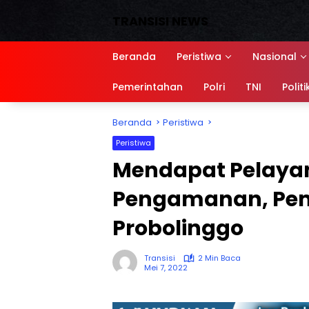
Langsung
TRANSISI NEWS
ke
konten
Media
Siber,
Beranda
Peristiwa
Nasional
Sumber
referensi
Pemerintahan
Polri
TNI
Politi
Beranda
Peristiwa
Peristiwa
Mendapat Pelayan
Pengamanan, Pemu
Probolinggo
Transisi
2 Min Baca
Mei 7, 2022