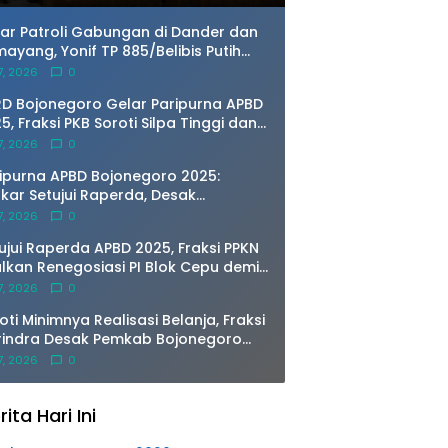
ar Patroli Gabungan di Dander dan
ayang, Yonif TP 885/Belibis Putih
 Polsek Jajaran Perkuat Sinergi
 7, 2026
0
mtibmas
D Bojonegoro Gelar Paripurna APBD
5, Fraksi PKB Soroti Silpa Tinggi dan
andirian Fiskal
 7, 2026
0
ipurna APBD Bojonegoro 2025:
kar Setujui Raperda, Desak
ormasi RSUD Hingga Atasi Banjir
 7, 2026
0
ta
ujui Raperda APBD 2025, Fraksi PPKN
lkan Renegosiasi PI Blok Cepu demi
ngkrak PAD
 7, 2026
0
oti Minimnya Realisasi Belanja, Fraksi
rindra Desak Pemkab Bojonegoro
baiki Perencanaan Anggaran saat
 7, 2026
0
ipurna
rita Hari Ini