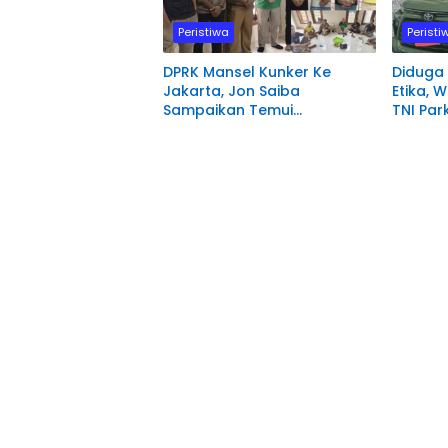
Peristiwa
Peristi
DPRK Mansel Kunker Ke
Diduga
Jakarta, Jon Saiba
Etika, W
Sampaikan Temui
TNI Par
Mahasiswa Papua Barat
depan 
Melaksanakan Diskusi
Pengadi
Terkait Masa Depan Sumber
Manokw
daya Manusia.