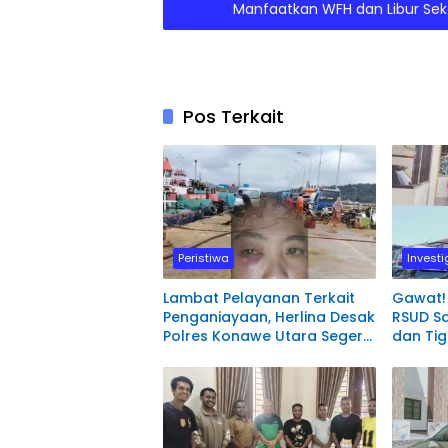
Manfaatkan WFH dan Libur Sek
Pos Terkait
Peristiwa
Investi
Lambat Pelayanan Terkait
Gawat!
Penganiayaan, Herlina Desak
RSUD S
Polres Konawe Utara Segera
dan Ti
Proses Laporannya.
Polisi