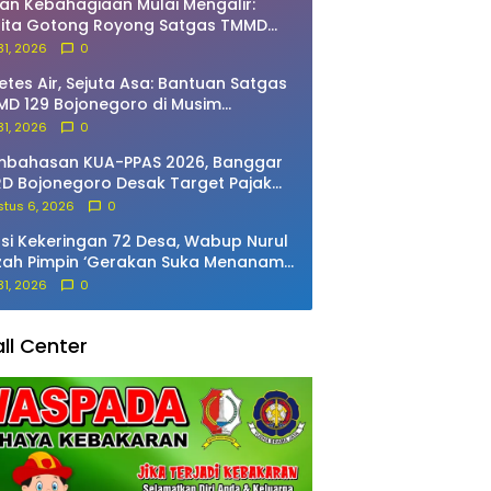
an Kebahagiaan Mulai Mengalir:
rita Gotong Royong Satgas TMMD
 Bojonegoro dan Warga Bekatul
 31, 2026
0
etes Air, Sejuta Asa: Bantuan Satgas
D 129 Bojonegoro di Musim
marau
 31, 2026
0
mbahasan KUA-PPAS 2026, Banggar
D Bojonegoro Desak Target Pajak
 Diturunkan
tus 6, 2026
0
si Kekeringan 72 Desa, Wabup Nurul
zah Pimpin ‘Gerakan Suka Menanam’
Pacing
 31, 2026
0
ll Center