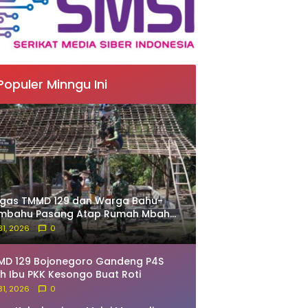
Populer Minngu Ini
tgas TMMD 129 dan Warga Bahu-
mbahu Pasang Atap Rumah Mbah
rdo
 31, 2026
0
MD 129 Bojonegoro Gandeng P4S
ih Ibu PKK Kesongo Buat Roti
 31, 2026
0