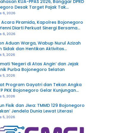
ahasan KUA-PPAS 2026, Banggar DPRD
egoro Desak Target Pajak Tak
unkan
s 6, 2026
 Acara Piramida, Kapolres Bojonegoro
Yenni Diarti Perkuat Sinergi Bersama
 Media
s 6, 2026
on Aduan Warga, Wabup Nurul Azizah
n Sidak dan Hentikan Aktivitas
rukan Tanah di Trucuk
s 5, 2026
mati ‘Negeri di Atas Angin’ dan Jejak
nik Purba Bojonegoro Selatan
s 5, 2026
at Program Gayatri dan Tekan Angka
TP PKK Bojonegoro Gelar Kunjungan
a Terpadu di Ngambon
s 5, 2026
n Fisik dan Jiwa: TMMD 129 Bojonegoro
akan’ Jendela Dunia Lewat Literasi
s 5, 2026