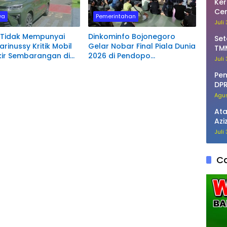
Ker
Ce
wa
Pemerintahan
129
Juli
 Tidak Mempunyai
Dinkominfo Bojonegoro
Set
arinussy Kritik Mobil
Gelar Nobar Final Piala Dunia
TMM
kir Sembarangan di
2026 di Pendopo
Ke
Juli
Pintu Masuk
Malowopati
lan Negeri
Pe
ari.
DPR
Tak
Agus
Ata
Azi
di 
Juli
Ca