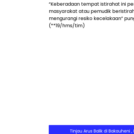
“Keberadaan tempat istirahat ini p
masyarakat atau pemudik beristirah
mengurangi resiko kecelakaan” pun
(**19/hms/tim)
Tinjau Arus Balik di Bakauheni 