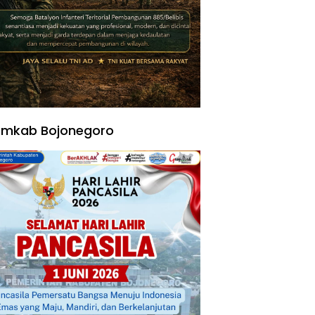
emkab Bojonegoro