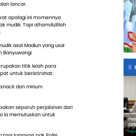
lan lancar.
at apalagi ini momennya
ak mudik. Tapi alhamdulillah
.
mudik asal Madiun yang usai
n Banyuwangi.
upakan titik lelah para
t untuk beristirahat.
at snack dan minum
upakan separuh perjalanan dari
ga ia memutuskan untuk
Pe
DPR
Tak
Agus
,tapi lumayan pak Polisi