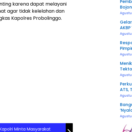
Pemb
enting karena dapat melayani
Bojon
at agar tidak kelelahan dan
Ditur
Agustu
gkas Kapolres Probolinggo.
Gelar
AKBP 
Awak
Agustu
Resp
Pimpi
Penge
Agustu
Menik
Tekto
Agustu
Perku
ATS, 
Kerj
Agustu
Bangu
‘Nyal
Agustu
, Kapolri Minta Masyarakat