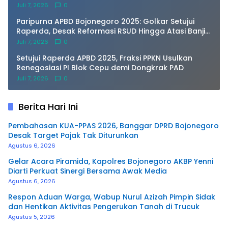
Juli 7, 2026
0
Paripurna APBD Bojonegoro 2025: Golkar Setujui
Raperda, Desak Reformasi RSUD Hingga Atasi Banjir
Kota
Juli 7, 2026
0
Setujui Raperda APBD 2025, Fraksi PPKN Usulkan
Renegosiasi PI Blok Cepu demi Dongkrak PAD
Juli 7, 2026
0
Berita Hari Ini
Pembahasan KUA-PPAS 2026, Banggar DPRD Bojonegoro
Desak Target Pajak Tak Diturunkan
Agustus 6, 2026
Gelar Acara Piramida, Kapolres Bojonegoro AKBP Yenni
Diarti Perkuat Sinergi Bersama Awak Media
Agustus 6, 2026
Respon Aduan Warga, Wabup Nurul Azizah Pimpin Sidak
dan Hentikan Aktivitas Pengerukan Tanah di Trucuk
Agustus 5, 2026