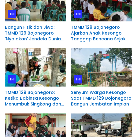
TNI
TNI
Bangun Fisik dan Jiwa:
TMMD 129 Bojonegoro
TMMD 129 Bojonegoro
Ajarkan Anak Kesongo
‘Nyalakan’ Jendela Dunia
Tanggap Bencana Sejak
Lewat Literasi
Dini
TNI
TNI
TMMD 129 Bojonegoro:
Senyum Warga Kesongo
Ketika Babinsa Kesongo
Saat TMMD 129 Bojonegoro
Menumbuk Singkong dan
Bangun Jembatan Impian
Mengukir Kebersamaan
dengan Warga