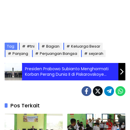
Tag:
#tni
Bagian
Keluarga Besar
Panjang
Perjuangan Bangsa
sejarah
Presiden Prabowo Subianto Menghormati
Korban Perang Dunia II di Piskarovskoye
Memorial Cemetery
Pos Terkait