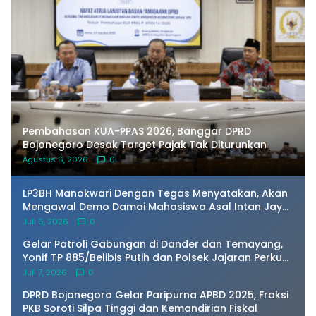
Pembahasan KUA-PPAS 2026, Banggar DPRD
Bojonegoro Desak Target Pajak Tak Diturunkan
Agustus 6, 2026
0
LP3BH Manokwari Dengan Tegas Menyatakan, Akan
Mengawal Demo Damai Mahasiswa Asal Intan Jaya
di Amban Manokwari.
Juli 6, 2026
0
Gelar Patroli Gabungan di Dander dan Temayang,
Yonif TP 885/Belibis Putih dan Polsek Jajaran Perkuat
Sinergi Kamtibmas
Juli 7, 2026
0
DPRD Bojonegoro Gelar Paripurna APBD 2025, Fraksi
PKB Soroti Silpa Tinggi dan Kemandirian Fiskal