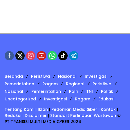
Beranda
Peristiwa
Nasional
Investigasi
Pemerintahan
Ragam
Regional
Peristiwa
Nasional
Pemerintahan
Polri
TNI
Politik
Uncategorized
Investigasi
Ragam
Edukasi
Tentang Kami
|
Iklan
|
Pedoman Media Siber
|
Kontak
|
Redaksi
|
Disclaimer
|
Standart Perlinduan Wartawan
©
PT TRANSISI MULTI MEDIA CYBER 2024