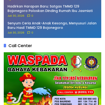
Hadirkan Harapan Baru: Satgas TMMD 129
Bojonegoro Poloskan Dinding Rumah Ibu Jasmiati
Juli 30, 2026
0
Senyum Ceria Anak-Anak Kesongo, Menyusuri Jalan
Baru Hasil TMMD 129 Bojonegoro
Juli 30, 2026
0
Call Center