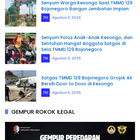
Senyum Warga Kesongo Saat TMMD 129
Bojonegoro Bangun Jembatan Impian
TNI
Agustus 5, 2026
Senyum Polos Anak-Anak Kesongo, dan
Sentuhan Hangat Anggota Satgas di
Sela TMMD 129 Bojonegoro
TNI
Agustus 5, 2026
Satgas TMMD 129 Bojonegoro Grojok Air
Bersih Door to Door di Kesongo
TNI
Agustus 5, 2026
GEMPUR ROKOK ILEGAL