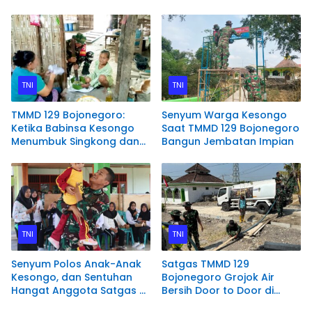
Lewat Literasi
Dini
TNI
TNI
TMMD 129 Bojonegoro:
Senyum Warga Kesongo
Ketika Babinsa Kesongo
Saat TMMD 129 Bojonegoro
Menumbuk Singkong dan
Bangun Jembatan Impian
Mengukir Kebersamaan
dengan Warga
TNI
TNI
Senyum Polos Anak-Anak
Satgas TMMD 129
Kesongo, dan Sentuhan
Bojonegoro Grojok Air
Hangat Anggota Satgas di
Bersih Door to Door di
Sela TMMD 129 Bojonegoro
Kesongo