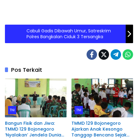
Cabuli Gadis Dibawah Umur, Satreskrim
Polres Bangkalan Ciduk 3 Tersangka
Pos Terkait
TNI
TNI
Bangun Fisik dan Jiwa:
TMMD 129 Bojonegoro
TMMD 129 Bojonegoro
Ajarkan Anak Kesongo
‘Nyalakan’ Jendela Dunia
Tanggap Bencana Sejak