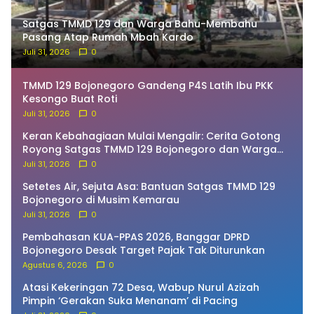
Satgas TMMD 129 dan Warga Bahu-Membahu
Pasang Atap Rumah Mbah Kardo
Juli 31, 2026
0
TMMD 129 Bojonegoro Gandeng P4S Latih Ibu PKK
Kesongo Buat Roti
Juli 31, 2026
0
Keran Kebahagiaan Mulai Mengalir: Cerita Gotong
Royong Satgas TMMD 129 Bojonegoro dan Warga
Bekatul
Juli 31, 2026
0
Setetes Air, Sejuta Asa: Bantuan Satgas TMMD 129
Bojonegoro di Musim Kemarau
Juli 31, 2026
0
Pembahasan KUA-PPAS 2026, Banggar DPRD
Bojonegoro Desak Target Pajak Tak Diturunkan
Agustus 6, 2026
0
Atasi Kekeringan 72 Desa, Wabup Nurul Azizah
Pimpin ‘Gerakan Suka Menanam’ di Pacing