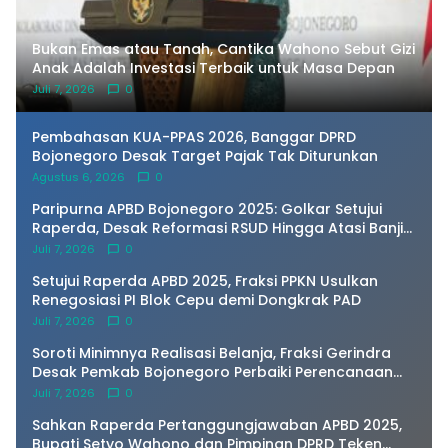
Bukan Emas atau Tanah, Cantika Wahono Sebut Gizi
Anak Adalah Investasi Terbaik untuk Masa Depan
Juli 7, 2026
0
Pembahasan KUA-PPAS 2026, Banggar DPRD
Bojonegoro Desak Target Pajak Tak Diturunkan
Agustus 6, 2026
0
Paripurna APBD Bojonegoro 2025: Golkar Setujui
Raperda, Desak Reformasi RSUD Hingga Atasi Banjir
Kota
Juli 7, 2026
0
Setujui Raperda APBD 2025, Fraksi PPKN Usulkan
Renegosiasi PI Blok Cepu demi Dongkrak PAD
Juli 7, 2026
0
Soroti Minimnya Realisasi Belanja, Fraksi Gerindra
Desak Pemkab Bojonegoro Perbaiki Perencanaan
Anggaran saat Paripurna
Juli 7, 2026
0
Sahkan Raperda Pertanggungjawaban APBD 2025,
Bupati Setyo Wahono dan Pimpinan DPRD Teken