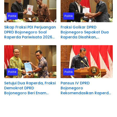
Politik
Politik
Sikap Fraksi PDI Perjuangan
Fraksi Golkar DPRD
DPRD Bojonegoro Soal
Bojonegoro Sepakat Dua
Raperda Pariwisata 2026–
Raperda Disahkan,
2030 dan KLA
Tekankan Kolaborasi
Lintas Sektor
Politik
Politik
Setujui Dua Raperda, Fraksi
Pansus IV DPRD
Demokrat DPRD
Bojonegoro
Bojonegoro Beri Enam
Rekomendasikan Raperda
Catatan Strategis
Kabupaten Layak Anak
Disahkan, Tekankan
Penguatan Perlindungan
Hak Anak