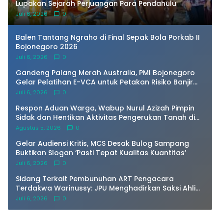
Lupakan Sejarah Perjuangan Para Pendahulu
Juli 6, 2026
0
Balen Tantang Ngraho di Final Sepak Bola Porkab II
Bojonegoro 2026
Juli 6, 2026
0
Gandeng Palang Merah Australia, PMI Bojonegoro
Gelar Pelatihan E-VCA untuk Petakan Risiko Banjir
Bengawan Solo
Juli 6, 2026
0
Respon Aduan Warga, Wabup Nurul Azizah Pimpin
Sidak dan Hentikan Aktivitas Pengerukan Tanah di
Trucuk
Agustus 5, 2026
0
Gelar Audiensi Kritis, MCS Desak Bulog Sampang
Buktikan Slogan ‘Pasti Tepat Kualitas Kuantitas’
Juli 6, 2026
0
Sidang Terkait Pembunuhan ART Pengacara
Terdakwa Warinussy: JPU Menghadirkan Saksi Ahli
dr.Jimmy, Patologi Forensik
Juli 6, 2026
0