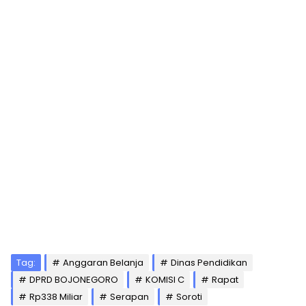
Tag:
Anggaran Belanja
Dinas Pendidikan
DPRD BOJONEGORO
KOMISI C
Rapat
Rp338 Miliar
Serapan
Soroti