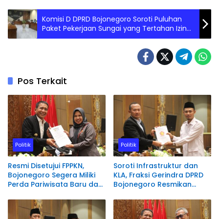
Komisi D DPRD Bojonegoro Soroti Puluhan
Paket Pekerjaan Sungai yang Tertahan Izin
BBWS
Pos Terkait
Politik
Politik
Resmi Disetujui FPPKN,
Soroti Infrastruktur dan
Bojonegoro Segera Miliki
KLA, Fraksi Gerindra DPRD
Perda Pariwisata Baru dan
Bojonegoro Resmikan
KLA
Dukungan Dua Raperda