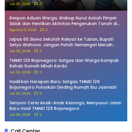
Juli 30, 2026
0
Respon Aduan Warga, Wabup Nurul Azizah Pimpin
Sidak dan Hentikan Aktivitas Pengerukan Tanah di
Trucuk
Agustus 5, 2026
0
Lepas 60 Siswa Sekolah Rakyat ke Tuban, Bupati
Setyo Wahono: Jangan Patah Semangat Meraih
Cita-Cita!
Juli 30, 2026
0
TMMD 129 Bojonegoro: Satgas dan Warga Kompak
Rehab Rumah Mbah Kardo
Juli 30, 2026
0
Hadirkan Harapan Baru: Satgas TMMD 129
Bojonegoro Poloskan Dinding Rumah Ibu Jasmiati
Juli 30, 2026
0
Senyum Ceria Anak-Anak Kesongo, Menyusuri Jalan
Baru Hasil TMMD 129 Bojonegoro
Juli 30, 2026
0
Call Center