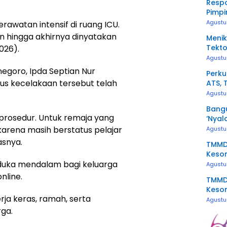
Resp
Pimpi
Penge
Agustu
rawatan intensif di ruang ICU.
n hingga akhirnya dinyatakan
Menik
Tekto
026).
Agustu
negoro, Ipda Septian Nur
Perku
 kecelakaan tersebut telah
ATS, 
Kerj
Agustu
Bangu
 prosedur. Untuk remaja yang
‘Nyal
karena masih berstatus pelajar
Agustu
asnya.
TMMD 
Keson
duka mendalam bagi keluarga
Agustu
nline.
TMMD 
Keso
rja keras, ramah, serta
Kebe
Agustu
ga.