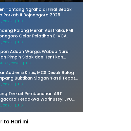
en Tantang Ngraho di Final Sepak
a Porkab II Bojonegoro 2026
 6, 2026
0
deng Palang Merah Australia, PMI
onegoro Gelar Pelatihan E-VCA
uk Petakan Risiko Banjir Bengawan
 6, 2026
0
o
spon Aduan Warga, Wabup Nurul
zah Pimpin Sidak dan Hentikan
ivitas Pengerukan Tanah di Trucuk
tus 5, 2026
0
ar Audiensi Kritis, MCS Desak Bulog
pang Buktikan Slogan ‘Pasti Tepat
litas Kuantitas’
 6, 2026
0
ang Terkait Pembunuhan ART
gacara Terdakwa Warinussy: JPU
ghadirkan Saksi Ahli dr.Jimmy,
 6, 2026
0
ologi Forensik
rita Hari Ini