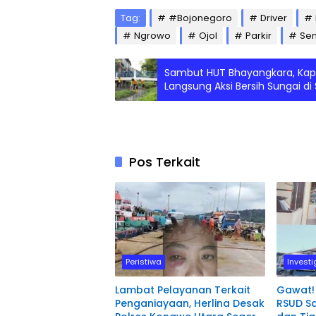
Tag:
#Bojonegoro
Driver
Ngrowo
Ojol
Parkir
Se
Sambut HUT Bhayangkara, Kapo
Langsung Aksi Bersih Sungai d
Pos Terkait
Peristiwa
Investi
Lambat Pelayanan Terkait
Gawat!
Penganiayaan, Herlina Desak
RSUD S