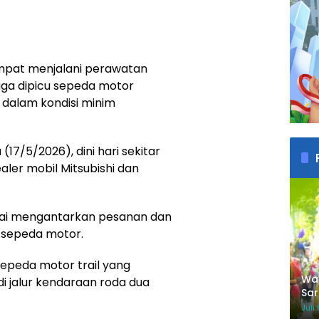
mpat menjalani perawatan
duga dipicu sepeda motor
 dalam kondisi minim
(17/5/2026), dini hari sekitar
aler mobil Mitsubishi dan
lesai mengantarkan pesanan dan
 sepeda motor.
 sepeda motor trail yang
Wab
i jalur kendaraan roda dua
Sar
Per
Juli