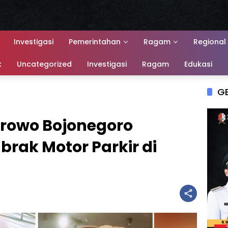
Investigasi
Pemerintahan
Ragam
Regional
k
Uncategorized
Investigasi
Ragam
Edukasi
G
Ngrowo Bojonegoro
brak Motor Parkir di