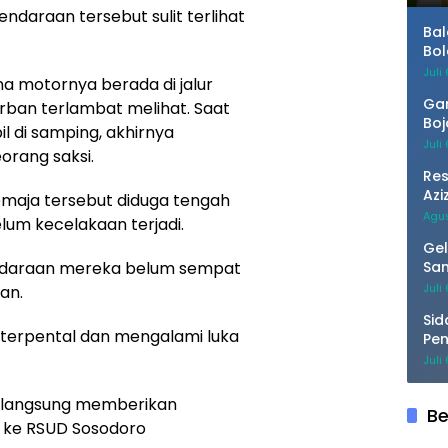
ndaraan tersebut sulit terlihat
Bal
Bol
Juli
na motornya berada di jalur
Gan
rban terlambat melihat. Saat
Boj
 di samping, akhirnya
unt
Juli
eorang saksi.
Sol
Re
Azi
emaja tersebut diduga tengah
Akt
Agus
um kecelakaan terjadi.
Gel
Sam
endaraan mereka belum sempat
Kua
Juli
an.
Sid
terpental dan mengalami luka
Pen
Men
Juli
Pat
si langsung memberikan
Be
ke RSUD Sosodoro