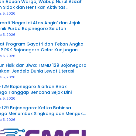
on Aduan Warga, Wabup Nurul Azizah
n Sidak dan Hentikan Aktivitas
rukan Tanah di Trucuk
s 5, 2026
mati ‘Negeri di Atas Angin’ dan Jejak
nik Purba Bojonegoro Selatan
s 5, 2026
at Program Gayatri dan Tekan Angka
TP PKK Bojonegoro Gelar Kunjungan
a Terpadu di Ngambon
s 5, 2026
n Fisik dan Jiwa: TMMD 129 Bojonegoro
akan’ Jendela Dunia Lewat Literasi
s 5, 2026
129 Bojonegoro Ajarkan Anak
go Tanggap Bencana Sejak Dini
s 5, 2026
129 Bojonegoro: Ketika Babinsa
ngo Menumbuk Singkong dan Mengukir
rsamaan dengan Warga
s 5, 2026