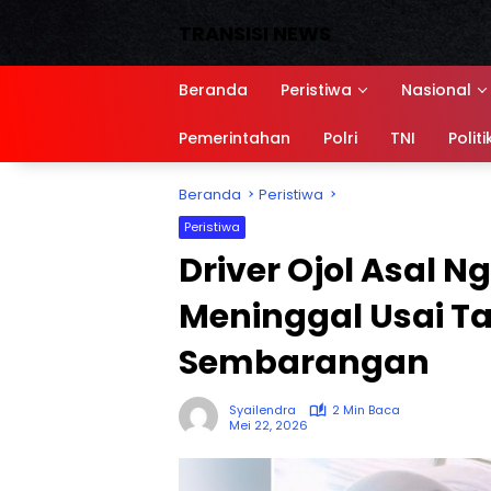
Langsung
TRANSISI NEWS
ke
konten
Media
Siber,
Beranda
Peristiwa
Nasional
Sumber
referensi
Pemerintahan
Polri
TNI
Politi
Beranda
Peristiwa
Peristiwa
Driver Ojol Asal 
Meninggal Usai Ta
Sembarangan
Syailendra
2 Min Baca
Mei 22, 2026