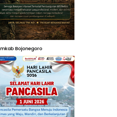
emkab Bojonegoro