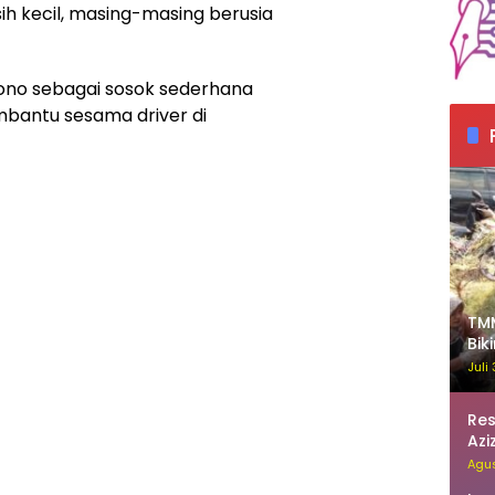
h kecil, masing-masing berusia
no sebagai sosok sederhana
bantu sesama driver di
TMM
Bik
Re
Juli
Re
Azi
Akt
Agus