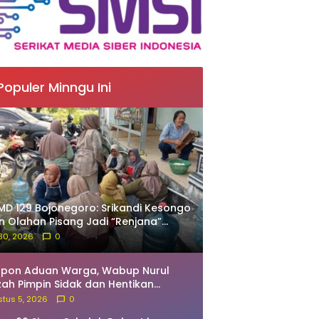
Populer Minngu Ini
D 129 Bojonegoro: Srikandi Kesongo
in Olahan Pisang Jadi “Renjana”
nyah
 30, 2026
0
spon Aduan Warga, Wabup Nurul
zah Pimpin Sidak dan Hentikan
ivitas Pengerukan Tanah di Trucuk
tus 5, 2026
0