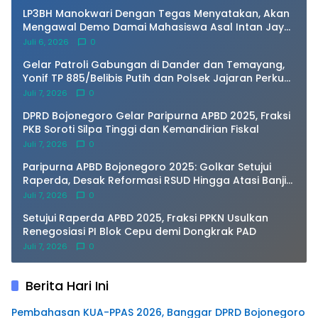
LP3BH Manokwari Dengan Tegas Menyatakan, Akan
Mengawal Demo Damai Mahasiswa Asal Intan Jaya
di Amban Manokwari.
Juli 6, 2026
0
Gelar Patroli Gabungan di Dander dan Temayang,
Yonif TP 885/Belibis Putih dan Polsek Jajaran Perkuat
Sinergi Kamtibmas
Juli 7, 2026
0
DPRD Bojonegoro Gelar Paripurna APBD 2025, Fraksi
PKB Soroti Silpa Tinggi dan Kemandirian Fiskal
Juli 7, 2026
0
Paripurna APBD Bojonegoro 2025: Golkar Setujui
Raperda, Desak Reformasi RSUD Hingga Atasi Banjir
Kota
Juli 7, 2026
0
Setujui Raperda APBD 2025, Fraksi PPKN Usulkan
Renegosiasi PI Blok Cepu demi Dongkrak PAD
Juli 7, 2026
0
Berita Hari Ini
Pembahasan KUA-PPAS 2026, Banggar DPRD Bojonegoro