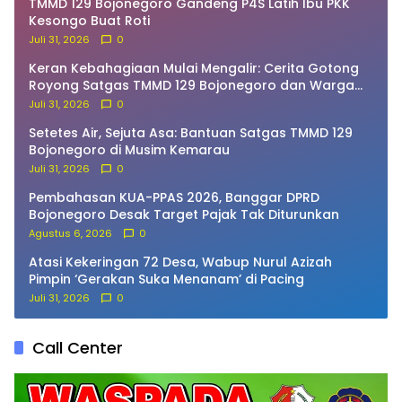
TMMD 129 Bojonegoro Gandeng P4S Latih Ibu PKK
Kesongo Buat Roti
Juli 31, 2026
0
Keran Kebahagiaan Mulai Mengalir: Cerita Gotong
Royong Satgas TMMD 129 Bojonegoro dan Warga
Bekatul
Juli 31, 2026
0
Setetes Air, Sejuta Asa: Bantuan Satgas TMMD 129
Bojonegoro di Musim Kemarau
Juli 31, 2026
0
Pembahasan KUA-PPAS 2026, Banggar DPRD
Bojonegoro Desak Target Pajak Tak Diturunkan
Agustus 6, 2026
0
Atasi Kekeringan 72 Desa, Wabup Nurul Azizah
Pimpin ‘Gerakan Suka Menanam’ di Pacing
Juli 31, 2026
0
Call Center