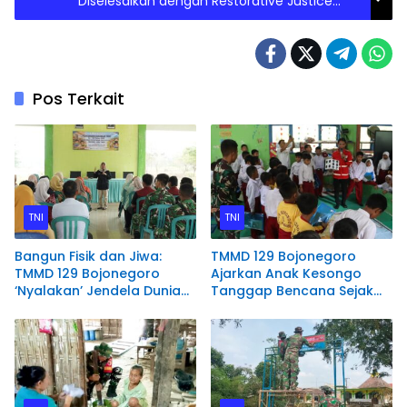
Diselesaikan dengan Restorative Justice
Sepanjang Tahun 2021-2022
Pos Terkait
TNI
TNI
Bangun Fisik dan Jiwa:
TMMD 129 Bojonegoro
TMMD 129 Bojonegoro
Ajarkan Anak Kesongo
‘Nyalakan’ Jendela Dunia
Tanggap Bencana Sejak
Lewat Literasi
Dini