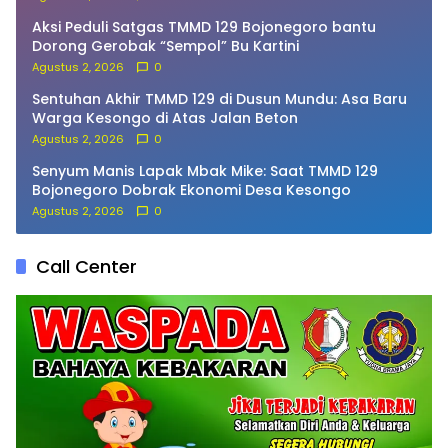
Aksi Peduli Satgas TMMD 129 Bojonegoro bantu
Dorong Gerobak “Sempol” Bu Kartini
Agustus 2, 2026
0
Sentuhan Akhir TMMD 129 di Dusun Mundu: Asa Baru
Warga Kesongo di Atas Jalan Beton
Agustus 2, 2026
0
Senyum Manis Lapak Mbak Mike: Saat TMMD 129
Bojonegoro Dobrak Ekonomi Desa Kesongo
Agustus 2, 2026
0
Call Center