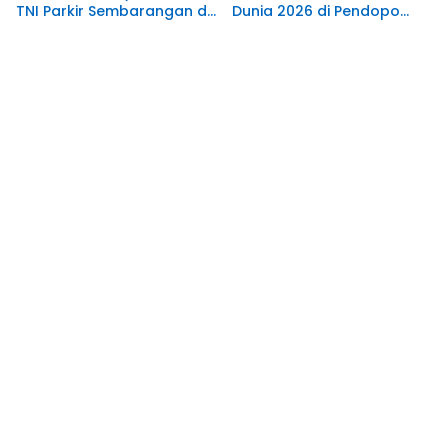
TNI Parkir Sembarangan di
Dunia 2026 di Pendopo
depan Pintu Masuk
Malowopati
Pengadilan Negeri
Manokwari.