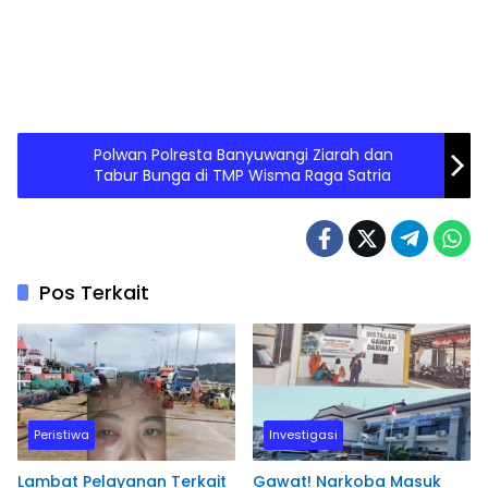
Polwan Polresta Banyuwangi Ziarah dan
Tabur Bunga di TMP Wisma Raga Satria
Pos Terkait
Peristiwa
Investigasi
Lambat Pelayanan Terkait
Gawat! Narkoba Masuk