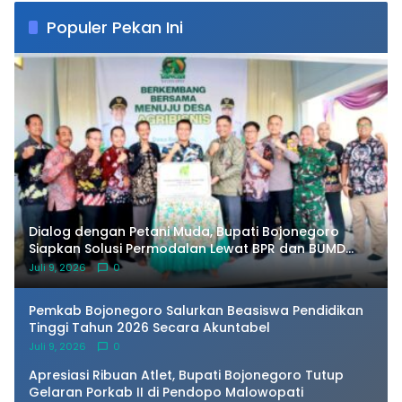
Populer Pekan Ini
Dialog dengan Petani Muda, Bupati Bojonegoro
Siapkan Solusi Permodalan Lewat BPR dan BUMD
Pangan
Juli 9, 2026
0
Pemkab Bojonegoro Salurkan Beasiswa Pendidikan
Tinggi Tahun 2026 Secara Akuntabel
Juli 9, 2026
0
Apresiasi Ribuan Atlet, Bupati Bojonegoro Tutup
Gelaran Porkab II di Pendopo Malowopati