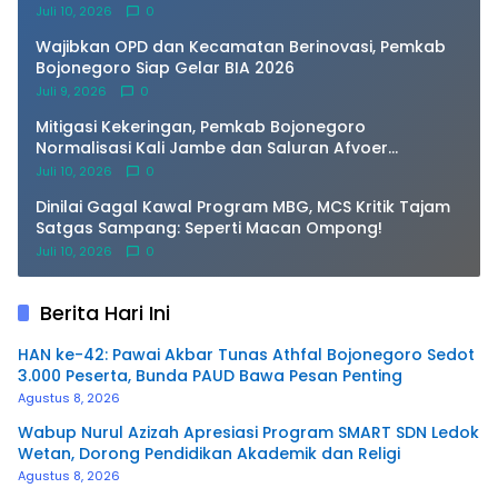
Juli 10, 2026
0
Wajibkan OPD dan Kecamatan Berinovasi, Pemkab
Bojonegoro Siap Gelar BIA 2026
Juli 9, 2026
0
Mitigasi Kekeringan, Pemkab Bojonegoro
Normalisasi Kali Jambe dan Saluran Afvoer
Purwosari
Juli 10, 2026
0
Dinilai Gagal Kawal Program MBG, MCS Kritik Tajam
Satgas Sampang: Seperti Macan Ompong!
Juli 10, 2026
0
Berita Hari Ini
HAN ke-42: Pawai Akbar Tunas Athfal Bojonegoro Sedot
3.000 Peserta, Bunda PAUD Bawa Pesan Penting
Agustus 8, 2026
Wabup Nurul Azizah Apresiasi Program SMART SDN Ledok
Wetan, Dorong Pendidikan Akademik dan Religi
Agustus 8, 2026