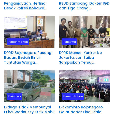
Penganiayaan, Herlina
RSUD Sampang, Dokter IGD
Desak Polres Konawe
dan Tiga Orang
Utara Segera Proses
Diamankan Polisi
Laporannya.
Pemerintahan
Peristiwa
DPRD Bojonegoro Pasang
DPRK Mansel Kunker Ke
Badan, Bedah Rinci
Jakarta, Jon Saiba
Tuntutan Warga
Sampaikan Temui
Terdampak PSN
Mahasiswa Papua Barat
Bendungan Karangnongko
Melaksanakan Diskusi
Terkait Masa Depan
Sumber daya Manusia.
Peristiwa
Pemerintahan
Diduga Tidak Mempunyai
Dinkominfo Bojonegoro
Etika, Warinussy Kritik Mobil
Gelar Nobar Final Piala