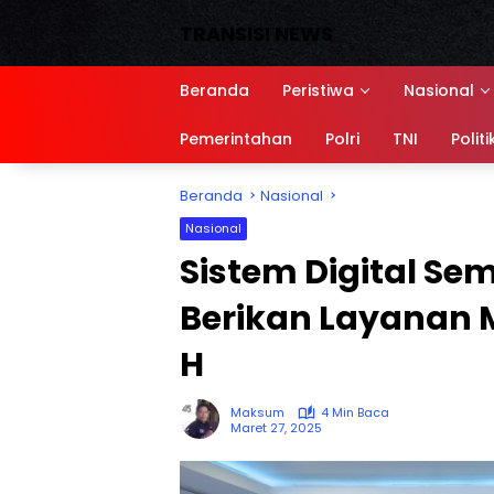
Langsung
TRANSISI NEWS
ke
konten
Media
Siber,
Beranda
Peristiwa
Nasional
Sumber
referensi
Pemerintahan
Polri
TNI
Politi
Beranda
Nasional
Nasional
Sistem Digital Se
Berikan Layanan Ma
H
Maksum
4 Min Baca
Maret 27, 2025