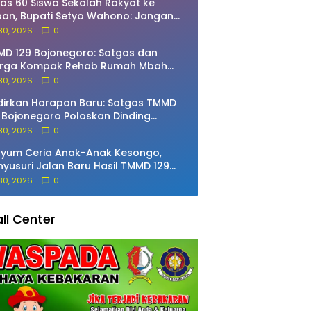
as 60 Siswa Sekolah Rakyat ke
an, Bupati Setyo Wahono: Jangan
ah Semangat Meraih Cita-Cita!
 30, 2026
0
D 129 Bojonegoro: Satgas dan
rga Kompak Rehab Rumah Mbah
rdo
 30, 2026
0
irkan Harapan Baru: Satgas TMMD
 Bojonegoro Poloskan Dinding
ah Ibu Jasmiati
 30, 2026
0
yum Ceria Anak-Anak Kesongo,
yusuri Jalan Baru Hasil TMMD 129
jonegoro
 30, 2026
0
ll Center