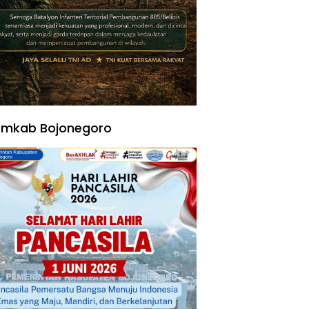
emkab Bojonegoro