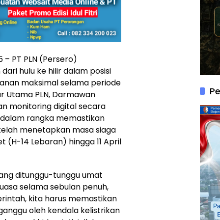
5 – PT PLN (Persero)
dari hulu ke hilir dalam posisi
yanan maksimal selama periode
P
rektur Utama PLN, Darmawan
 monitoring digital secara
 dalam rangka memastikan
N telah menetapkan masa siaga
et (H-14 Lebaran) hingga 11 April
 yang ditunggu-tunggu umat
puasa selama sebulan penuh,
intah, kita harus memastikan
ganggu oleh kendala kelistrikan