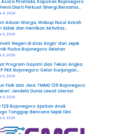
 Acara Piramida, Kapolres Bojonegoro
Yenni Diarti Perkuat Sinergi Bersama
 Media
s 6, 2026
on Aduan Warga, Wabup Nurul Azizah
n Sidak dan Hentikan Aktivitas
rukan Tanah di Trucuk
s 5, 2026
mati ‘Negeri di Atas Angin’ dan Jejak
nik Purba Bojonegoro Selatan
s 5, 2026
at Program Gayatri dan Tekan Angka
TP PKK Bojonegoro Gelar Kunjungan
a Terpadu di Ngambon
s 5, 2026
n Fisik dan Jiwa: TMMD 129 Bojonegoro
akan’ Jendela Dunia Lewat Literasi
s 5, 2026
129 Bojonegoro Ajarkan Anak
go Tanggap Bencana Sejak Dini
s 5, 2026