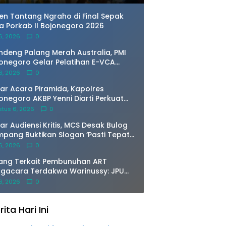
en Tantang Ngraho di Final Sepak
a Porkab II Bojonegoro 2026
 6, 2026
0
deng Palang Merah Australia, PMI
onegoro Gelar Pelatihan E-VCA
uk Petakan Risiko Banjir Bengawan
 6, 2026
0
o
ar Acara Piramida, Kapolres
onegoro AKBP Yenni Diarti Perkuat
ergi Bersama Awak Media
tus 6, 2026
0
ar Audiensi Kritis, MCS Desak Bulog
pang Buktikan Slogan ‘Pasti Tepat
litas Kuantitas’
 6, 2026
0
ang Terkait Pembunuhan ART
gacara Terdakwa Warinussy: JPU
ghadirkan Saksi Ahli dr.Jimmy,
 6, 2026
0
ologi Forensik
rita Hari Ini