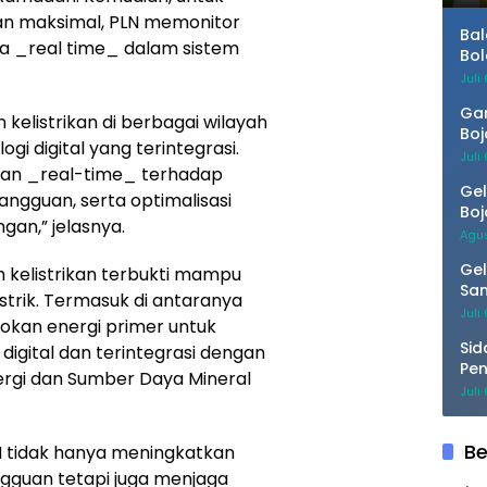
lan maksimal, PLN memonitor
Bal
ara _real time_ dalam sistem
Bol
Juli
Gan
kelistrikan di berbagai wilayah
Boj
i digital yang terintegrasi.
unt
Juli
san _real-time_ terhadap
Sol
Gel
 gangguan, serta optimalisasi
Boj
ngan,” jelasnya.
Sin
Agus
Gel
em kelistrikan terbukti mampu
Sam
trik. Termasuk di antaranya
Kua
Juli
okan energi primer untuk
Sid
igital dan terintegrasi dengan
Pen
ergi dan Sumber Daya Mineral
Men
Juli
Pat
Be
LN tidak hanya meningkatkan
gguan tetapi juga menjaga