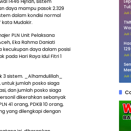
wal 1446 Hijriah, sistem
Lep
Tub
gan daya mampu pasok 2.329
Pat
Juli
stem dalam kondisi normal
kata Mudakir.
TMM
Wa
Ka
Juli
najer PLN Unit Pelaksana
ceh, Eka Rahma Daniati
Had
 kecukupan daya dalam posisi
129
Rum
Juli
ada Hari Raya Idul Fitri 1
Sen
Men
Bo
 3 sistem. _Alhamdulillah_
Juli
 untuk jumlah posko siaga
kasi, dan jumlah posko siaga
Ca
 personil dikerahkan sebanyak
 PLN 41 orang, PDKB 10 orang,
ang yang dilengkapi dengan