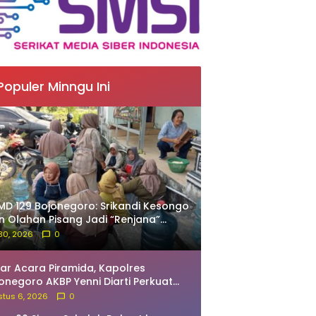
Populer Minngu Ini
D 129 Bojonegoro: Srikandi Kesongo
in Olahan Pisang Jadi “Renjana”
nyah
 30, 2026
0
ar Acara Piramida, Kapolres
onegoro AKBP Yenni Diarti Perkuat
ergi Bersama Awak Media
tus 6, 2026
0