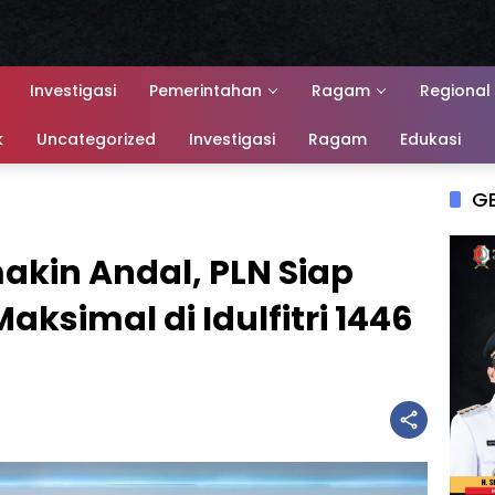
Investigasi
Pemerintahan
Ragam
Regional
k
Uncategorized
Investigasi
Ragam
Edukasi
G
makin Andal, PLN Siap
ksimal di Idulfitri 1446