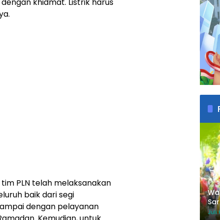
engan khidmat. Listrik harus
ya.
im PLN telah melaksanakan
Wab
uruh baik dari segi
Sar
i sampai dengan pelayanan
Per
Juli
 Ramadan. Kemudian, untuk