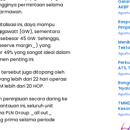
Gelar
 tingginya permintaan selama
AKBP 
 Darmawan.
Awak
Agustu
Resp
talisasi ini, daya mampu
Pimpi
gigawatt (GW), sementara
Penge
Agustu
 sebesar 45 GW. Sehingga,
Menik
eserve margin_) yang
Tekto
r 49% yang sangat ideal dalam
Agustu
en penting ini.
Perku
ATS, 
ersebut juga ditopang oleh
Kerj
Agustu
ng lebih dari 22 hari operasi
Bangu
M lebih dari 20 HOP.
‘Nyal
Agustu
n peninjauan secara daring ke
TMMD 
ntauan ini, seluruh unit
Keson
ha PLN Group _all out_
Agustu
ng prima selama periode