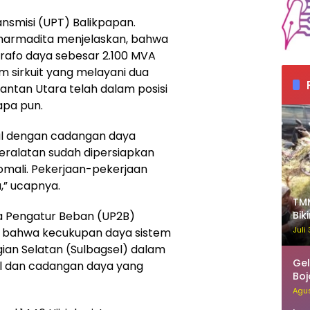
ansmisi (UPT) Balikpapan.
Pharmadita menjelaskan, bahwa
 trafo daya sebesar 2.100 MVA
km sirkuit yang melayani dua
antan Utara telah dalam posisi
 apa pun.
al dengan cadangan daya
eralatan sudah dipersiapkan
mali. Pekerjaan-pekerjaan
a,” ucapnya.
TMM
a Pengatur Beban (UP2B)
Bik
Re
Juli
n bahwa kecukupan daya sistem
agian Selatan (Sulbagsel) dalam
Gel
l dan cadangan daya yang
Boj
Sin
Agus