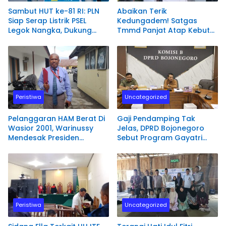
Sambut HUT ke-81 RI: PLN
Abaikan Terik
Siap Serap Listrik PSEL
Kedungadem! Satgas
Legok Nangka, Dukung
Tmmd Panjat Atap Kebut
Pengelolaan Sampah
Bedah Rumah Mbah
Berkelanjutan di Jawa
Samijan di Desa Kesongo
Barat
Peristiwa
Uncategorized
Pelanggaran HAM Berat Di
Gaji Pendamping Tak
Wasior 2001, Warinussy
Jelas, DPRD Bojonegoro
Mendesak Presiden
Sebut Program Gayatri
perintahkan Komnas HAM
Rp89 Miliar Rawan
RI Bentuk Tim Penyelidikan.
Penyelewengan
Peristiwa
Uncategorized