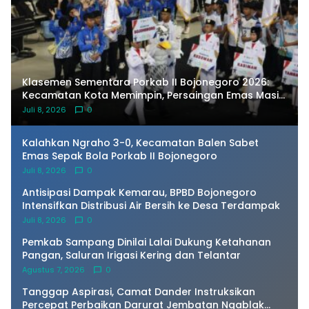
Klasemen Sementara Porkab II Bojonegoro 2026:
Kecamatan Kota Memimpin, Persaingan Emas Masih
Terbuka
Juli 8, 2026
0
Kalahkan Ngraho 3-0, Kecamatan Balen Sabet
Emas Sepak Bola Porkab II Bojonegoro
Juli 8, 2026
0
Antisipasi Dampak Kemarau, BPBD Bojonegoro
Intensifkan Distribusi Air Bersih ke Desa Terdampak
Juli 8, 2026
0
Pemkab Sampang Dinilai Lalai Dukung Ketahanan
Pangan, Saluran Irigasi Kering dan Telantar
Agustus 7, 2026
0
Tanggap Aspirasi, Camat Dander Instruksikan
Percepat Perbaikan Darurat Jembatan Ngablak