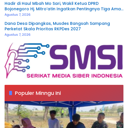
Hadir di Haul Mbah Mo Sari, Wakil Ketua DPRD
Bojonegoro Hj. Mitro’atin Ingatkan Pentingnya Tiga Amal
Pengalir Pahala
Agustus 7, 2026
Dana Desa Dipangkas, Musdes Bangsah Sampang
Perketat Skala Prioritas RKPDes 2027
Agustus 7, 2026
Populer Minngu Ini