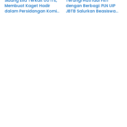
Sidang Ella Terkait UU ITE,
Terangi Hati Idul Fitri
Membuat Kaget Hadir
dengan Berbagi: PLN UIP
dalam Persidangan Komisi
JBTB Salurkan Beasiswa
Yudisial RI
Hafidz Quran di Ponpes
Hamalatul Quran Kediri