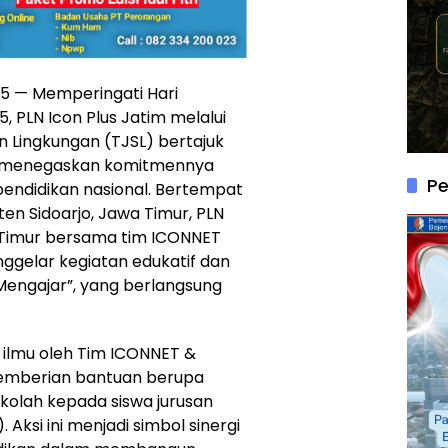
25 — Memperingati Hari
, PLN Icon Plus Jatim melalui
 Lingkungan (TJSL) bertajuk
li menegaskan komitmennya
P
endidikan nasional. Bertempat
en Sidoarjo, Jawa Timur, PLN
n Timur bersama tim ICONNET
nggelar kegiatan edukatif dan
 Mengajar”, yang berlangsung
gi ilmu oleh Tim ICONNET &
a pemberian bantuan berupa
ekolah kepada siswa jurusan
Aksi ini menjadi simbol sinergi