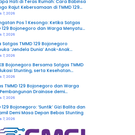
pa Hati di Teras Rumah: Cara Babinsa
ngo Rajut Kebersamaan di TMMD 129
negoro
s 7, 2026
gatan Pos 1 Kesongo: Ketika Satgas
 129 Bojonegoro dan Warga Menyatu
a Sekat
s 7, 2026
a Satgas TMMD 129 Bojonegoro
uka ‘Jendela Dunia’ Anak-Anak
ngo
s 7, 2026
KB Bojonegoro Bersama Satgas TMMD
dukasi Stunting, serta Kesehatan
duksi di Kesongo
s 7, 2026
as TMMD 129 Bojonegoro dan Warga
 Pembangunan Drainase demi
etan Jalan Desa
s 7, 2026
129 Bojonegoro: ‘Suntik’ Gizi Balita dan
amil Demi Masa Depan Bebas Stunting
s 7, 2026