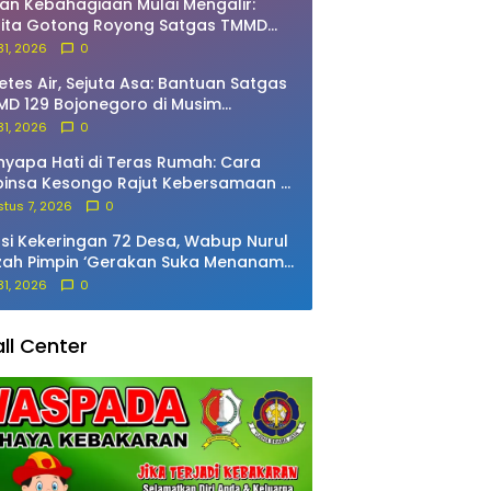
an Kebahagiaan Mulai Mengalir:
rita Gotong Royong Satgas TMMD
 Bojonegoro dan Warga Bekatul
 31, 2026
0
etes Air, Sejuta Asa: Bantuan Satgas
D 129 Bojonegoro di Musim
marau
 31, 2026
0
yapa Hati di Teras Rumah: Cara
insa Kesongo Rajut Kebersamaan di
MD 129 Bojonegoro
tus 7, 2026
0
si Kekeringan 72 Desa, Wabup Nurul
zah Pimpin ‘Gerakan Suka Menanam’
Pacing
 31, 2026
0
ll Center