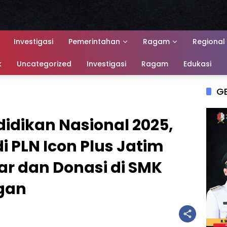
Investigasi
Pemerintahan
Ragam
Regional
k
Uncategorized
Investigasi
Ragam
Edukasi
G
idikan Nasional 2025,
i PLN Icon Plus Jatim
ar dan Donasi di SMK
gan