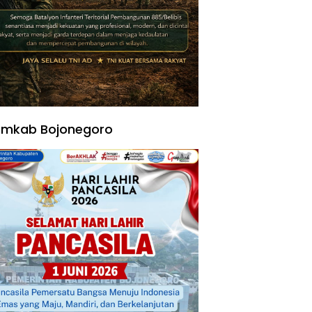
emkab Bojonegoro