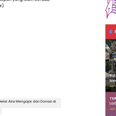
x)
Sa
Me
Ka
Juli
TM
Gelar Aksi Mengajar dan Donasi di
Lat
Juli