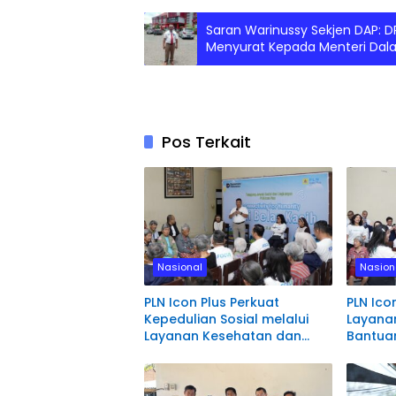
Saran Warinussy Sekjen DAP: D
Menyurat Kepada Menteri Dalam
Pos Terkait
Nasional
Nasion
PLN Icon Plus Perkuat
PLN Ico
Kepedulian Sosial melalui
Layana
Layanan Kesehatan dan
Bantuan
Bantuan Komprehensif bagi
Rumah 
Lansia di Malang