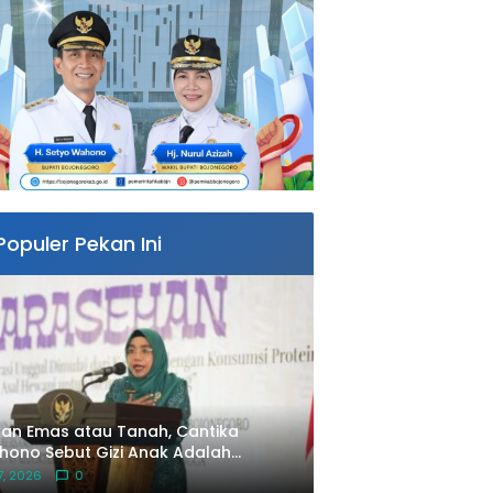
Populer Pekan Ini
an Emas atau Tanah, Cantika
ono Sebut Gizi Anak Adalah
estasi Terbaik untuk Masa Depan
 7, 2026
0