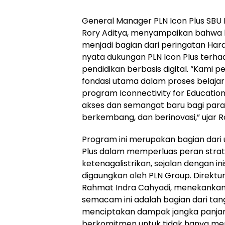
General Manager PLN Icon Plus SBU 
Rory Aditya, menyampaikan bahwa ke
menjadi bagian dari peringatan Har
nyata dukungan PLN Icon Plus ter
pendidikan berbasis digital. “Kami p
fondasi utama dalam proses belajar-m
program Iconnectivity for Educatio
akses dan semangat baru bagi para s
berkembang, dan berinovasi,” ujar R
Program ini merupakan bagian dari 
Plus dalam memperluas peran strate
ketenagalistrikan, sejalan dengan in
digaungkan oleh PLN Group. Direktur
Rahmat Indra Cahyadi, menekankan 
semacam ini adalah bagian dari ta
menciptakan dampak jangka panjan
berkomitmen untuk tidak hanya mem