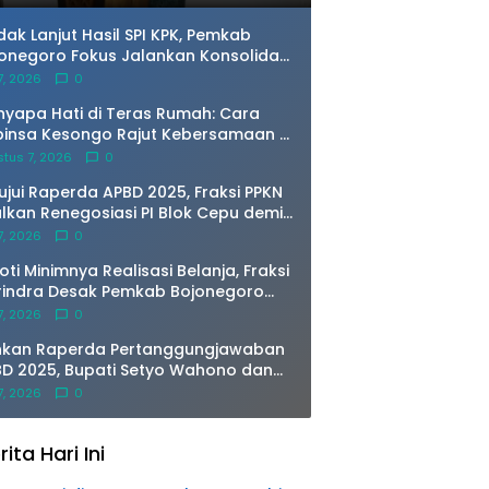
dak Lanjut Hasil SPI KPK, Pemkab
onegoro Fokus Jalankan Konsolidasi
temik di 2026
 7, 2026
0
yapa Hati di Teras Rumah: Cara
insa Kesongo Rajut Kebersamaan di
MD 129 Bojonegoro
tus 7, 2026
0
ujui Raperda APBD 2025, Fraksi PPKN
lkan Renegosiasi PI Blok Cepu demi
ngkrak PAD
 7, 2026
0
oti Minimnya Realisasi Belanja, Fraksi
rindra Desak Pemkab Bojonegoro
baiki Perencanaan Anggaran saat
 7, 2026
0
ipurna
hkan Raperda Pertanggungjawaban
D 2025, Bupati Setyo Wahono dan
pinan DPRD Teken Persetujuan
 7, 2026
0
rsama
rita Hari Ini