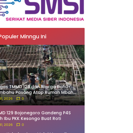
Populer Minngu Ini
tgas TMMD 129 dan Warga Bahu-
mbahu Pasang Atap Rumah Mbah
rdo
 31, 2026
0
MD 129 Bojonegoro Gandeng P4S
ih Ibu PKK Kesongo Buat Roti
 31, 2026
0