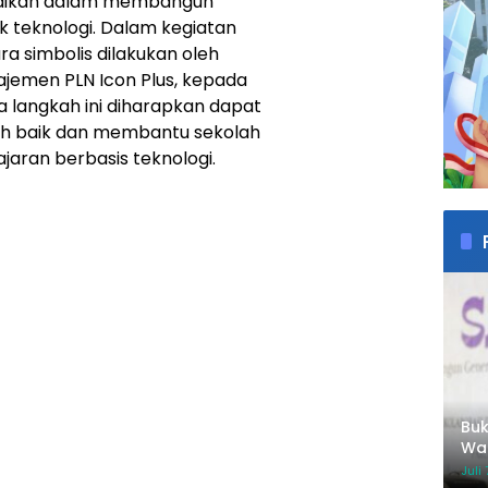
didikan dalam membangun
 teknologi. Dalam kegiatan
a simbolis dilakukan oleh
ajemen PLN Icon Plus, kepada
 langkah ini diharapkan dapat
ih baik dan membantu sekolah
ran berbasis teknologi.
Buk
Wah
Inv
Juli