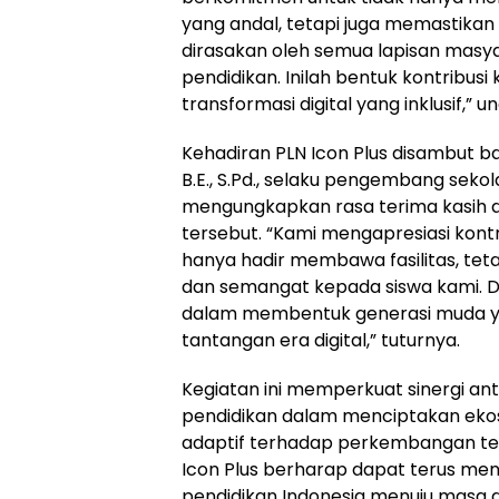
yang andal, tetapi juga memastik
dirasakan oleh semua lapisan masya
pendidikan. Inilah bentuk kontribu
transformasi digital yang inklusif,”
Kehadiran PLN Icon Plus disambut bai
B.E., S.Pd., selaku pengembang seko
mengungkapkan rasa terima kasih 
tersebut. “Kami mengapresiasi kontri
hanya hadir membawa fasilitas, teta
dan semangat kepada siswa kami. Du
dalam membentuk generasi muda y
tantangan era digital,” tuturnya.
Kegiatan ini memperkuat sinergi ant
pendidikan dalam menciptakan eko
adaptif terhadap perkembangan teknolo
Icon Plus berharap dapat terus menj
pendidikan Indonesia menuju masa d