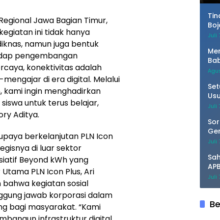
Tin
Regional Jawa Bagian Timur,
Boj
giatan ini tidak hanya
Sis
Juli
diknas, namun juga bentuk
Men
hadap pengembangan
Bab
ercaya, konektivitas adalah
TM
Agus
engajar di era digital. Melalui
Set
n, kami ingin menghadirkan
Usu
iswa untuk terus belajar,
Do
Juli
ory Aditya.
Sor
Ge
upaya berkelanjutan PLN Icon
Per
Juli
gisnya di luar sektor
Par
Sa
isiatif Beyond kWh yang
APB
 Utama PLN Icon Plus, Ari
Pim
Juli
bahwa kegiatan sosial
Be
nggung jawab korporasi dalam
Be
g bagi masyarakat. “Kami
bangun infrastruktur digital