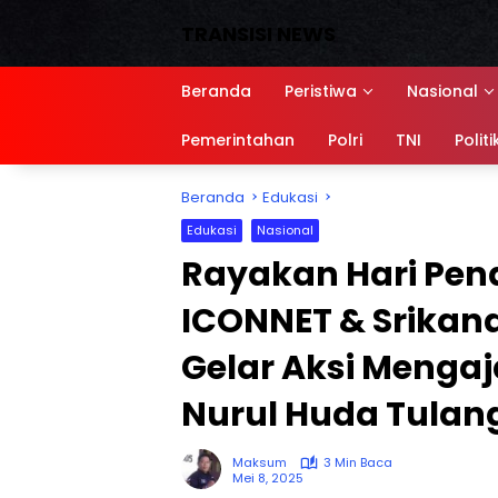
Langsung
TRANSISI NEWS
ke
konten
Media
Siber,
Beranda
Peristiwa
Nasional
Sumber
referensi
Pemerintahan
Polri
TNI
Politi
Beranda
Edukasi
Edukasi
Nasional
Rayakan Hari Pend
ICONNET & Srikand
Gelar Aksi Mengaj
Nurul Huda Tulan
Maksum
3 Min Baca
Mei 8, 2025