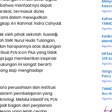
Menya
an bahwa manfaatnya dapat
Keso
Bojo
rakat, termasuk dunia
Agustu
si kami dalam mewujudkan
Kehan
 ungkap Ari Rahmat Indra Cahyadi.
TMMD
Tanp
Agustu
k oleh pihak sekolah. Suwadji,
Ketik
lah SMK Nurul Huda Tulangan,
Memb
Keso
dan harapannya atas dukungan
Agustu
busi PLN Icon Plus yang tidak
DP3A
pi juga memberikan inspirasi
129 E
Repro
kungan ini sangat berarti
Agustu
ang siap menghadapi
Satg
Pacu
Keaw
Agustu
ara perusahaan dan institusi
TMMD 
sistem pembelajaran yang
Ibu H
gi. Melalui inisiatif ini, PLN
Agustu
adi bagian dari perjalanan
epan yang lebih cerdas,