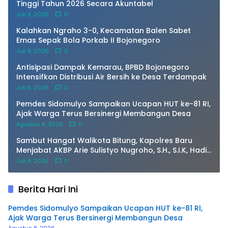
Tinggi Tahun 2026 Secara Akuntabel
Juli 9, 2026
0
Kalahkan Ngraho 3-0, Kecamatan Balen Sabet
Emas Sepak Bola Porkab II Bojonegoro
Juli 8, 2026
0
Antisipasi Dampak Kemarau, BPBD Bojonegoro
Intensifkan Distribusi Air Bersih ke Desa Terdampak
Juli 8, 2026
0
Pemdes Sidomulyo Sampaikan Ucapan HUT ke-81 RI,
Ajak Warga Terus Bersinergi Membangun Desa
Agustus 8, 2026
0
Sambut Hangat Walikota Bitung, Kapolres Baru
Menjabat AKBP Arie Sulistyo Nugroho, S.H., S.I.K, Hadir
Rakor Forkopimda,
Juli 8, 2026
0
Berita Hari Ini
Pemdes Sidomulyo Sampaikan Ucapan HUT ke-81 RI,
Ajak Warga Terus Bersinergi Membangun Desa
Agustus 8, 2026