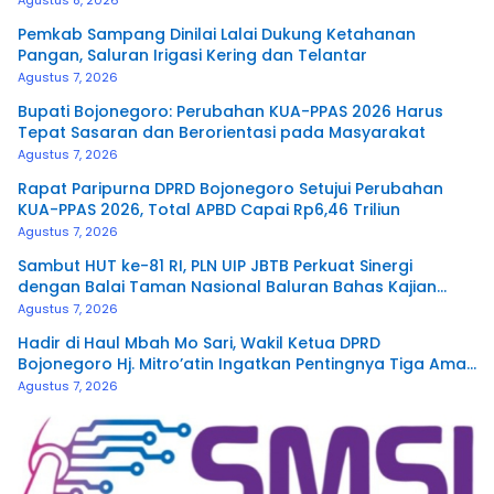
Pemkab Sampang Dinilai Lalai Dukung Ketahanan
Pangan, Saluran Irigasi Kering dan Telantar
Agustus 7, 2026
Bupati Bojonegoro: Perubahan KUA-PPAS 2026 Harus
Tepat Sasaran dan Berorientasi pada Masyarakat
Agustus 7, 2026
Rapat Paripurna DPRD Bojonegoro Setujui Perubahan
KUA-PPAS 2026, Total APBD Capai Rp6,46 Triliun
Agustus 7, 2026
Sambut HUT ke-81 RI, PLN UIP JBTB Perkuat Sinergi
dengan Balai Taman Nasional Baluran Bahas Kajian
Rencana Proyek SUTET 500 kV Paiton–
Agustus 7, 2026
Watudodol/Kalipuro
Hadir di Haul Mbah Mo Sari, Wakil Ketua DPRD
Bojonegoro Hj. Mitro’atin Ingatkan Pentingnya Tiga Amal
Pengalir Pahala
Agustus 7, 2026