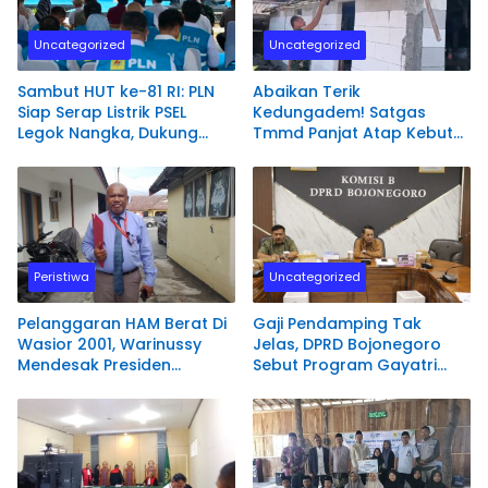
Uncategorized
Uncategorized
Sambut HUT ke-81 RI: PLN
Abaikan Terik
Siap Serap Listrik PSEL
Kedungadem! Satgas
Legok Nangka, Dukung
Tmmd Panjat Atap Kebut
Pengelolaan Sampah
Bedah Rumah Mbah
Berkelanjutan di Jawa
Samijan di Desa Kesongo
Barat
Peristiwa
Uncategorized
Pelanggaran HAM Berat Di
Gaji Pendamping Tak
Wasior 2001, Warinussy
Jelas, DPRD Bojonegoro
Mendesak Presiden
Sebut Program Gayatri
perintahkan Komnas HAM
Rp89 Miliar Rawan
RI Bentuk Tim Penyelidikan.
Penyelewengan