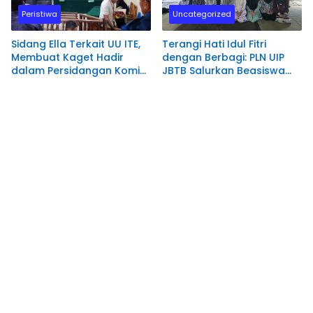
Peristiwa
Uncategorized
Sidang Ella Terkait UU ITE,
Terangi Hati Idul Fitri
Membuat Kaget Hadir
dengan Berbagi: PLN UIP
dalam Persidangan Komisi
JBTB Salurkan Beasiswa
Yudisial RI
Hafidz Quran di Ponpes
Hamalatul Quran Kediri