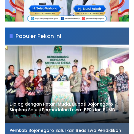
Populer Pekan Ini
Dialog dengan Petani Muda, Bupati Bojonegoro
Siapkan Solusi Permodalan Lewat BPR dan BUMD
Pangan
Juli 9, 2026
0
Pemkab Bojonegoro Salurkan Beasiswa Pendidikan