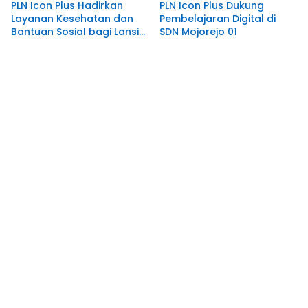
PLN Icon Plus Hadirkan
PLN Icon Plus Dukung
Layanan Kesehatan dan
Pembelajaran Digital di
Bantuan Sosial bagi Lansia
SDN Mojorejo 01
di Rumah Belas Kasih
Malang