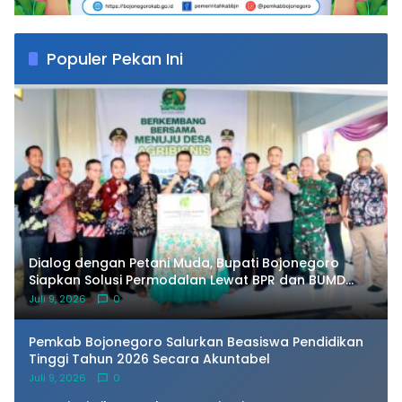
Populer Pekan Ini
Dialog dengan Petani Muda, Bupati Bojonegoro
Siapkan Solusi Permodalan Lewat BPR dan BUMD
Pangan
Juli 9, 2026
0
Pemkab Bojonegoro Salurkan Beasiswa Pendidikan
Tinggi Tahun 2026 Secara Akuntabel
Juli 9, 2026
0