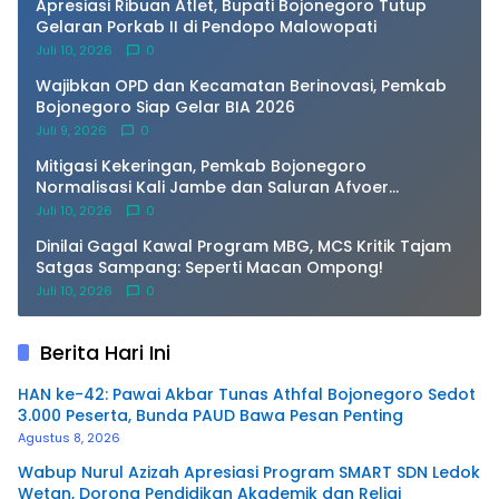
Apresiasi Ribuan Atlet, Bupati Bojonegoro Tutup
Gelaran Porkab II di Pendopo Malowopati
Juli 10, 2026
0
Wajibkan OPD dan Kecamatan Berinovasi, Pemkab
Bojonegoro Siap Gelar BIA 2026
Juli 9, 2026
0
Mitigasi Kekeringan, Pemkab Bojonegoro
Normalisasi Kali Jambe dan Saluran Afvoer
Purwosari
Juli 10, 2026
0
Dinilai Gagal Kawal Program MBG, MCS Kritik Tajam
Satgas Sampang: Seperti Macan Ompong!
Juli 10, 2026
0
Berita Hari Ini
HAN ke-42: Pawai Akbar Tunas Athfal Bojonegoro Sedot
3.000 Peserta, Bunda PAUD Bawa Pesan Penting
Agustus 8, 2026
Wabup Nurul Azizah Apresiasi Program SMART SDN Ledok
Wetan, Dorong Pendidikan Akademik dan Religi