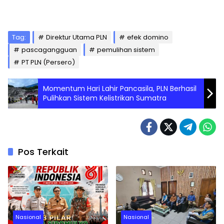
Tag:
Direktur Utama PLN
efek domino
pascagangguan
pemulihan sistem
PT PLN (Persero)
Momentum Hari Lahir Pancasila, PLN Berhasil
Pulihkan Sistem Kelistrikan Sumatra
Pos Terkait
Nasional
Nasional