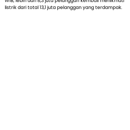
WIB, lebih dari 8,3 juta pelanggan kembali menikmati
listrik dari total 13,1 juta pelanggan yang terdampak.