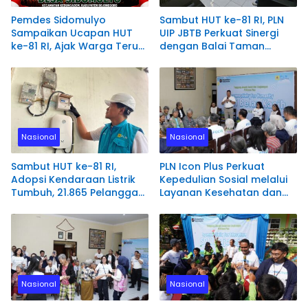
Pemdes Sidomulyo
Sambut HUT ke-81 RI, PLN
Sampaikan Ucapan HUT
UIP JBTB Perkuat Sinergi
ke-81 RI, Ajak Warga Terus
dengan Balai Taman
Bersinergi Membangun
Nasional Baluran Bahas
Desa
Kajian Rencana Proyek
SUTET 500 kV Paiton–
Watudodol/Kalipuro
Nasional
Nasional
Sambut HUT ke-81 RI,
PLN Icon Plus Perkuat
Adopsi Kendaraan Listrik
Kepedulian Sosial melalui
Tumbuh, 21.865 Pelanggan
Layanan Kesehatan dan
Baru Gunakan Home
Bantuan Komprehensif
Charging Services PLN
bagi Lansia di Malang
pada Semester I 2026
Nasional
Nasional