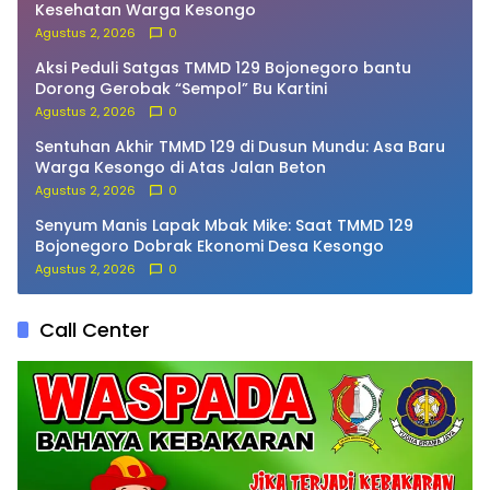
Kesehatan Warga Kesongo
Agustus 2, 2026
0
Aksi Peduli Satgas TMMD 129 Bojonegoro bantu
Dorong Gerobak “Sempol” Bu Kartini
Agustus 2, 2026
0
Sentuhan Akhir TMMD 129 di Dusun Mundu: Asa Baru
Warga Kesongo di Atas Jalan Beton
Agustus 2, 2026
0
Senyum Manis Lapak Mbak Mike: Saat TMMD 129
Bojonegoro Dobrak Ekonomi Desa Kesongo
Agustus 2, 2026
0
Call Center