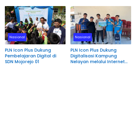
Bantuan Komprehensif
di Rumah Belas Kasih
bagi Lansia di Malang
Malang
Nasional
Nasional
PLN Icon Plus Dukung
PLN Icon Plus Dukung
Pembelajaran Digital di
Digitalisasi Kampung
SDN Mojorejo 01
Nelayan melalui Internet
Gratis di Desa Nelayan
Rajatama