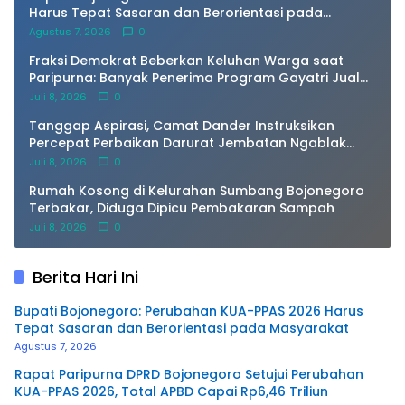
Harus Tepat Sasaran dan Berorientasi pada
Masyarakat
Agustus 7, 2026
0
Fraksi Demokrat Beberkan Keluhan Warga saat
Paripurna: Banyak Penerima Program Gayatri Jual
Ayam dan Kandangnya
Juli 8, 2026
0
Tanggap Aspirasi, Camat Dander Instruksikan
Percepat Perbaikan Darurat Jembatan Ngablak
Agar Segera Aman Dilalui
Juli 8, 2026
0
Rumah Kosong di Kelurahan Sumbang Bojonegoro
Terbakar, Diduga Dipicu Pembakaran Sampah
Juli 8, 2026
0
Berita Hari Ini
Bupati Bojonegoro: Perubahan KUA-PPAS 2026 Harus
Tepat Sasaran dan Berorientasi pada Masyarakat
Agustus 7, 2026
Rapat Paripurna DPRD Bojonegoro Setujui Perubahan
KUA-PPAS 2026, Total APBD Capai Rp6,46 Triliun