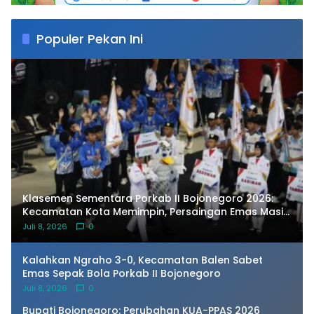
Populer Pekan Ini
Klasemen Sementara Porkab II Bojonegoro 2026:
Kecamatan Kota Memimpin, Persaingan Emas Masih
Terbuka
Juli 8, 2026
0
Kalahkan Ngraho 3-0, Kecamatan Balen Sabet
Emas Sepak Bola Porkab II Bojonegoro
Juli 8, 2026
0
Bupati Bojonegoro: Perubahan KUA-PPAS 2026