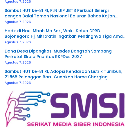
Agustus 7, 2026
Sambut HUT ke-81 RI, PLN UIP JBTB Perkuat Sinergi
dengan Balai Taman Nasional Baluran Bahas Kajian
Rencana Proyek SUTET 500 kV Paiton–
Agustus 7, 2026
Watudodol/Kalipuro
Hadir di Haul Mbah Mo Sari, Wakil Ketua DPRD
Bojonegoro Hj. Mitro’atin Ingatkan Pentingnya Tiga Amal
Pengalir Pahala
Agustus 7, 2026
Dana Desa Dipangkas, Musdes Bangsah Sampang
Perketat Skala Prioritas RKPDes 2027
Agustus 7, 2026
Sambut HUT ke-81 RI, Adopsi Kendaraan Listrik Tumbuh,
21.865 Pelanggan Baru Gunakan Home Charging
Services PLN pada Semester I 2026
Agustus 7, 2026