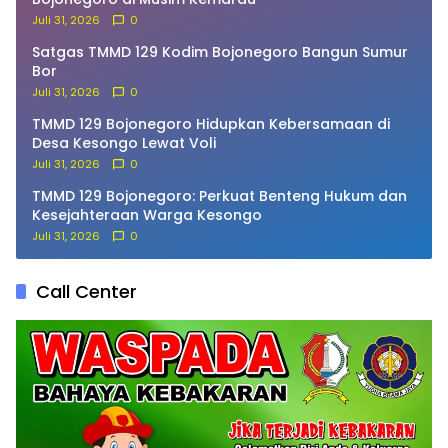
Juli 31, 2026
0
Satgas TMMD 129 Kodim Bojonegoro Bangun Sumur
Bor
Juli 31, 2026
0
TMMD 129 Bojonegoro Hidupkan Kebersamaan di
Desa Kesongo Lewat Voli
Juli 31, 2026
0
TMMD 129 Bojonegoro: Perkuat Benteng Hukum dan
Kesejahteraan Warga Kesongo
Juli 31, 2026
0
Call Center