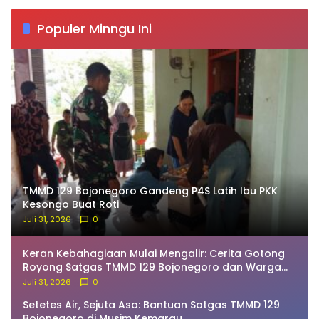
Populer Minngu Ini
TMMD 129 Bojonegoro Gandeng P4S Latih Ibu PKK
Kesongo Buat Roti
Juli 31, 2026
0
Keran Kebahagiaan Mulai Mengalir: Cerita Gotong
Royong Satgas TMMD 129 Bojonegoro dan Warga
Bekatul
Juli 31, 2026
0
Setetes Air, Sejuta Asa: Bantuan Satgas TMMD 129
Bojonegoro di Musim Kemarau