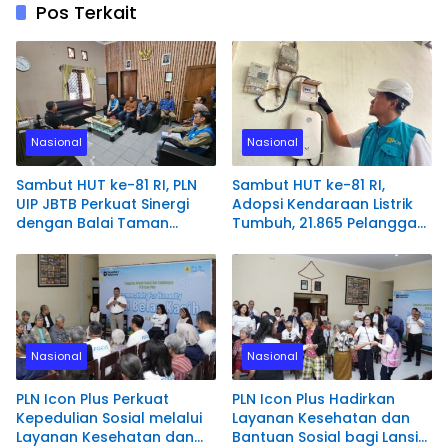
Pos Terkait
Nasional
Nasional
Sambut HUT ke-81 RI, PLN
Sambut HUT ke-81 RI,
UIP JBTB Perkuat Sinergi
Adopsi Kendaraan Listrik
dengan Balai Taman
Tumbuh, 21.865 Pelanggan
Nasional Baluran Bahas
Baru Gunakan Home
Kajian Rencana Proyek
Charging Services PLN
SUTET 500 kV Paiton–
pada Semester I 2026
Watudodol/Kalipuro
Nasional
Nasional
PLN Icon Plus Perkuat
PLN Icon Plus Hadirkan
Kepedulian Sosial melalui
Layanan Kesehatan dan
Layanan Kesehatan dan
Bantuan Sosial bagi Lansia