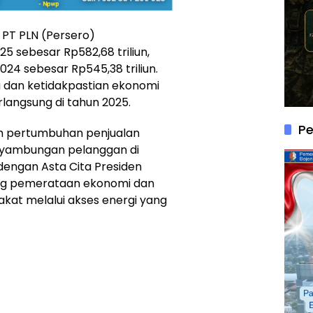
 PT PLN (Persero)
 sebesar Rp582,68 triliun,
24 sebesar Rp545,38 triliun.
ka dan ketidakpastian ekonomi
langsung di tahun 2025.
P
leh pertumbuhan penjualan
enyambungan pelanggan di
 dengan Asta Cita Presiden
ng pemerataan ekonomi dan
kat melalui akses energi yang