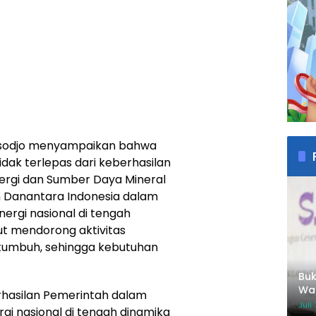
asodjo menyampaikan bahwa
tidak terlepas dari keberhasilan
ergi dan Sumber Daya Mineral
 Danantara Indonesia dalam
ergi nasional di tengah
rut mendorong aktivitas
tumbuh, sehingga kebutuhan
Buk
Wah
rhasilan Pemerintah dalam
Inv
Juli
gi nasional di tengah dinamika