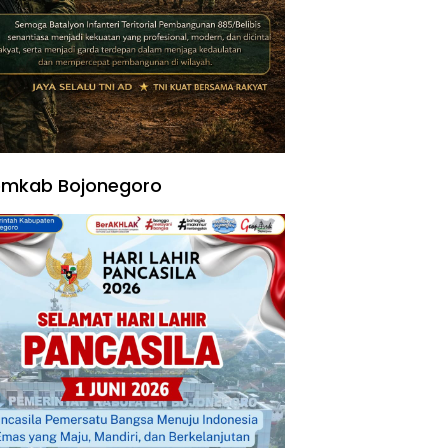
emkab Bojonegoro