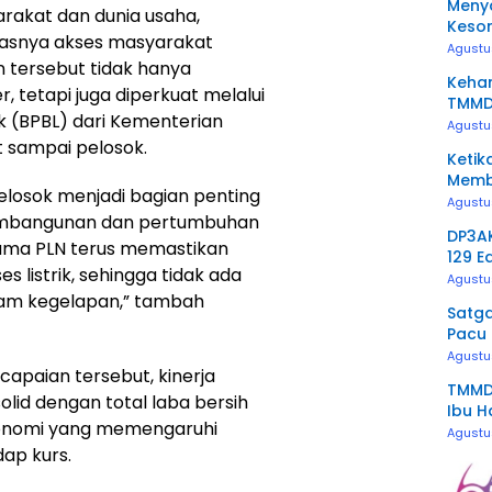
Menya
rakat dan dunia usaha,
Keso
uasnya akses masyarakat
Bojo
Agustu
n tersebut tidak hanya
Kehan
 tetapi juga diperkuat melalui
TMMD
k (BPBL) dari Kementerian
Tanp
Agustu
 sampai pelosok.
Ketik
Memb
pelosok menjadi bagian penting
Keso
Agustu
mbangunan dan pertumbuhan
DP3A
sama PLN terus memastikan
129 E
listrik, sehingga tidak ada
Repro
Agustu
alam kegelapan,” tambah
Satg
Pacu
Keaw
Agustu
paian tersebut, kinerja
TMMD 
lid dengan total laba bersih
Ibu H
ekonomi yang memengaruhi
Agustu
dap kurs.