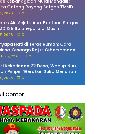
an Kebahagiaan Mulai Mengalir:
rita Gotong Royong Satgas TMMD
 Bojonegoro dan Warga Bekatul
 31, 2026
0
etes Air, Sejuta Asa: Bantuan Satgas
D 129 Bojonegoro di Musim
marau
 31, 2026
0
yapa Hati di Teras Rumah: Cara
insa Kesongo Rajut Kebersamaan di
MD 129 Bojonegoro
tus 7, 2026
0
si Kekeringan 72 Desa, Wabup Nurul
zah Pimpin ‘Gerakan Suka Menanam’
Pacing
 31, 2026
0
ll Center