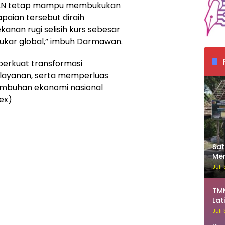
, PLN tetap mampu membukukan
apaian tersebut diraih
nan rugi selisih kurs sebesar
ai tukar global,” imbuh Darmawan.
erkuat transformasi
 layanan, serta memperluas
tumbuhan ekonomi nasional
dex)
Sa
Me
Ka
Juli
TM
Lat
Juli