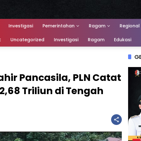
Investigasi
Pemerintahan
Ragam
Regional
k
Uncategorized
Investigasi
Ragam
Edukasi
G
ir Pancasila, PLN Catat
68 Triliun di Tengah