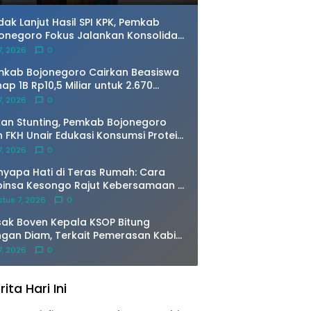
dak Lanjut Hasil SPI KPK, Pemkab
onegoro Fokus Jalankan Konsolidasi
temik di 2026
 7, 2026
0
kab Bojonegoro Cairkan Beasiswa
ap 1B Rp10,5 Miliar untuk 2.670
hasiswa
 7, 2026
0
an Stunting, Pemkab Bojonegoro
 FKH Unair Edukasi Konsumsi Protein
wani
 7, 2026
0
yapa Hati di Teras Rumah: Cara
insa Kesongo Rajut Kebersamaan di
MD 129 Bojonegoro
tus 7, 2026
0
ak Boven Kepala KSOP Bitung
gan Diam, Terkait Pemerasan Kabid
P Sebut Tidak Benar, Tapi
 7, 2026
0
ayangkan Berita 5Ribu Dolar di
us isi beritanya.
rita Hari Ini