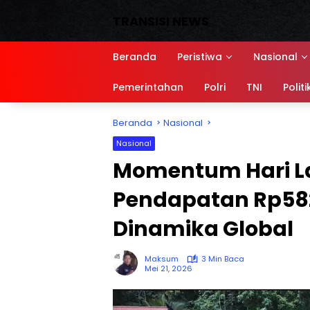
Langsung
TRANSISI NEWS
ke
konten
Media
Siber,
Beranda
Peristiwa
Nasional
Sumber
referensi
Pemerintahan
Polri
TNI
Politi
Beranda
Nasional
Nasional
Momentum Hari Lah
Pendapatan Rp582,
Dinamika Global
Maksum
3 Min Baca
Mei 21, 2026