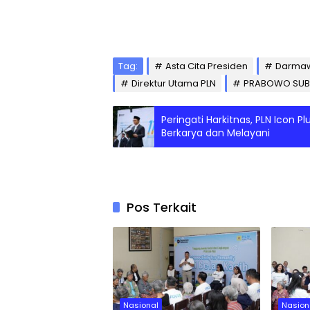
Tag:
Asta Cita Presiden
Darmaw
Direktur Utama PLN
PRABOWO SUB
Peringati Harkitnas, PLN Icon
Berkarya dan Melayani
Pos Terkait
Nasional
Nasion