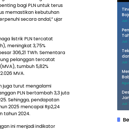
i penting bagi PLN untuk terus
Tin
gus memastikan kebutuhan
Boj
erpenuhi secara andal,” ujar
Sis
Juli
Pem
Tah
aga listrik PLN tercatat
Ma
Juli
h), meningkat 3,75%
Tek
besar 306,21 TWh. Sementara
dan
bung pelanggan tercatat
He
Juli
 (MVA), tumbuh 5,82%
Men
82.026 MVA.
Bab
TM
Agus
n juga turut mengalami
Des
anggan PLN bertambah 3,3 juta
Jan
025. Sehingga, pendapatan
KBP
Juli
un 2025 mencapai Rp2,24
Dis
an tahun 2024.
Hap
Be
n ini menjadi indikator