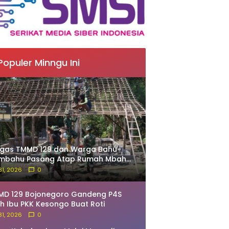
Populer Minngu Ini
tgas TMMD 129 dan Warga Bahu-
mbahu Pasang Atap Rumah Mbah
rdo
 31, 2026
0
MD 129 Bojonegoro Gandeng P4S
ih Ibu PKK Kesongo Buat Roti
 31, 2026
0