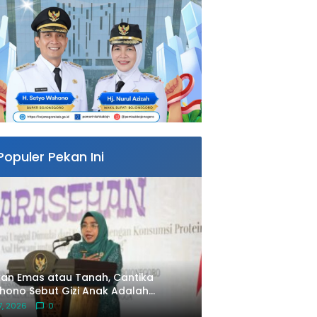
Populer Pekan Ini
an Emas atau Tanah, Cantika
ono Sebut Gizi Anak Adalah
estasi Terbaik untuk Masa Depan
 7, 2026
0