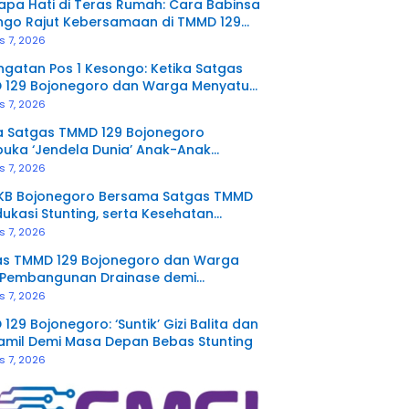
pa Hati di Teras Rumah: Cara Babinsa
ngo Rajut Kebersamaan di TMMD 129
negoro
s 7, 2026
gatan Pos 1 Kesongo: Ketika Satgas
 129 Bojonegoro dan Warga Menyatu
a Sekat
s 7, 2026
a Satgas TMMD 129 Bojonegoro
uka ‘Jendela Dunia’ Anak-Anak
ngo
s 7, 2026
KB Bojonegoro Bersama Satgas TMMD
dukasi Stunting, serta Kesehatan
duksi di Kesongo
s 7, 2026
as TMMD 129 Bojonegoro dan Warga
 Pembangunan Drainase demi
etan Jalan Desa
s 7, 2026
129 Bojonegoro: ‘Suntik’ Gizi Balita dan
amil Demi Masa Depan Bebas Stunting
s 7, 2026