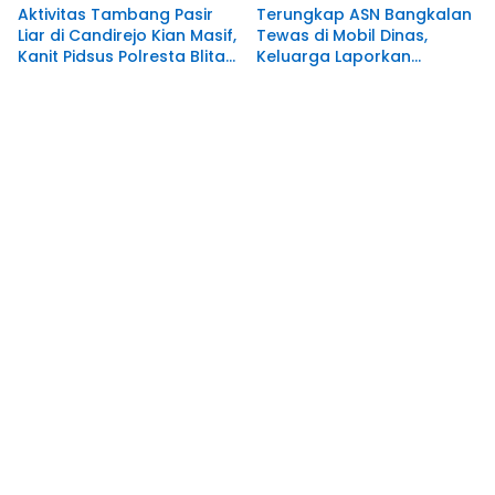
Aktivitas Tambang Pasir
Terungkap ASN Bangkalan
Liar di Candirejo Kian Masif,
Tewas di Mobil Dinas,
Kanit Pidsus Polresta Blitar
Keluarga Laporkan
Memilih Bungkam
Dugaan Tindak Pidana dan
Hilangnya Perhiasan