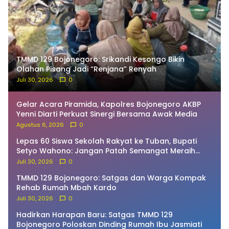
TMMD 129 Bojonegoro: Srikandi Kesongo Bikin
Olahan Pisang Jadi “Renjana” Renyah
Juli 30, 2026
0
Gelar Acara Piramida, Kapolres Bojonegoro AKBP
Yenni Diarti Perkuat Sinergi Bersama Awak Media
Agustus 6, 2026
0
Lepas 60 Siswa Sekolah Rakyat ke Tuban, Bupati
Setyo Wahono: Jangan Patah Semangat Meraih
Cita-Cita!
Juli 30, 2026
0
TMMD 129 Bojonegoro: Satgas dan Warga Kompak
Rehab Rumah Mbah Kardo
Juli 30, 2026
0
Hadirkan Harapan Baru: Satgas TMMD 129
Bojonegoro Poloskan Dinding Rumah Ibu Jasmiati