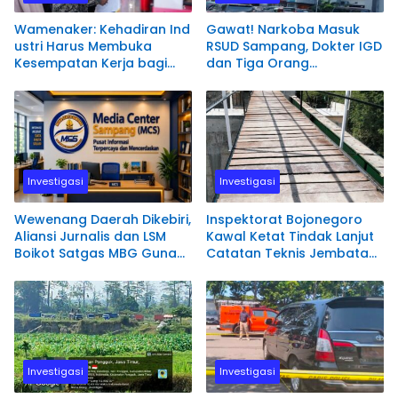
Wamenaker: Kehadiran Ind
Gawat! Narkoba Masuk
ustri Harus Membuka
RSUD Sampang, Dokter IGD
Kesempatan Kerja bagi
dan Tiga Orang
Warga Sekitar
Diamankan Polisi
Investigasi
Investigasi
Wewenang Daerah Dikebiri,
Inspektorat Bojonegoro
Aliansi Jurnalis dan LSM
Kawal Ketat Tindak Lanjut
Boikot Satgas MBG Guna
Catatan Teknis Jembatan
Desak Pemerintah Fokus
Ngablak
Pembangunan
Investigasi
Investigasi