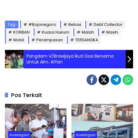
Tag:
#Bojonegoro
Bebas
Debt Collector
KORBAN
Kuasa Hukum
Malah
Masih
Mobil
Perampasan
TERSANGKA
Pangdam V/Brawijaya Ikuti Doa Bersama
Untuk Alm. Affan
Pos Terkait
Investigasi
Investigasi