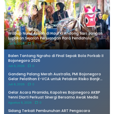
Wabup Nurul Azizah di Haul Ki Andong Sari: Jangan
Lupakan Sejarah Perjuangan Para Pendahulu
Juli 6, 2026
0
Balen Tantang Ngraho di Final Sepak Bola Porkab II
Bojonegoro 2026
Juli 6, 2026
0
Gandeng Palang Merah Australia, PMI Bojonegoro
Gelar Pelatihan E-VCA untuk Petakan Risiko Banjir
Bengawan Solo
Juli 6, 2026
0
Gelar Acara Piramida, Kapolres Bojonegoro AKBP
Yenni Diarti Perkuat Sinergi Bersama Awak Media
Agustus 6, 2026
0
Sidang Terkait Pembunuhan ART Pengacara