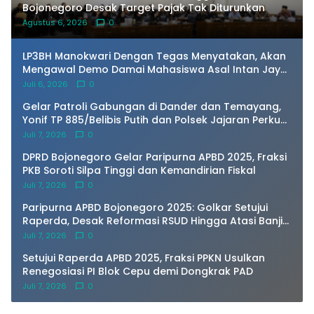
Bojonegoro Desak Target Pajak Tak Diturunkan
Agustus 6, 2026
0
LP3BH Manokwari Dengan Tegas Menyatakan, Akan
Mengawal Demo Damai Mahasiswa Asal Intan Jaya
di Amban Manokwari.
Juli 6, 2026
0
Gelar Patroli Gabungan di Dander dan Temayang,
Yonif TP 885/Belibis Putih dan Polsek Jajaran Perkuat
Sinergi Kamtibmas
Juli 7, 2026
0
DPRD Bojonegoro Gelar Paripurna APBD 2025, Fraksi
PKB Soroti Silpa Tinggi dan Kemandirian Fiskal
Juli 7, 2026
0
Paripurna APBD Bojonegoro 2025: Golkar Setujui
Raperda, Desak Reformasi RSUD Hingga Atasi Banjir
Kota
Juli 7, 2026
0
Setujui Raperda APBD 2025, Fraksi PPKN Usulkan
Renegosiasi PI Blok Cepu demi Dongkrak PAD
Juli 7, 2026
0