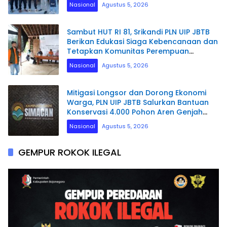
Nasional
Agustus 5, 2026
Sambut HUT RI 81, Srikandi PLN UIP JBTB
Berikan Edukasi Siaga Kebencanaan dan
Tetapkan Komunitas Perempuan
Tangguh Bencana di Kampung Aren
Nasional
Agustus 5, 2026
Simacan Banyuwangi
Mitigasi Longsor dan Dorong Ekonomi
Warga, PLN UIP JBTB Salurkan Bantuan
Konservasi 4.000 Pohon Aren Genjah
Asal Aceh di Banyuwangi
Nasional
Agustus 5, 2026
GEMPUR ROKOK ILEGAL