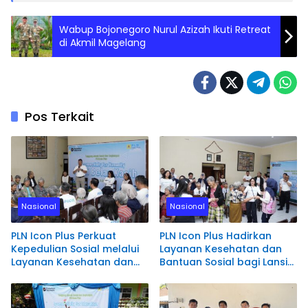
Wabup Bojonegoro Nurul Azizah Ikuti Retreat
di Akmil Magelang
Pos Terkait
Nasional
Nasional
PLN Icon Plus Perkuat
PLN Icon Plus Hadirkan
Kepedulian Sosial melalui
Layanan Kesehatan dan
Layanan Kesehatan dan
Bantuan Sosial bagi Lansia
Bantuan Komprehensif
di Rumah Belas Kasih
bagi Lansia di Malang
Malang