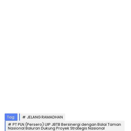
Tag:
JELANG RAMADHAN
PT PLN (Persero) UIP JBTB Bersinergi dengan Balai Taman
Nasional Baluran Dukung Proyek Strategis Nasional