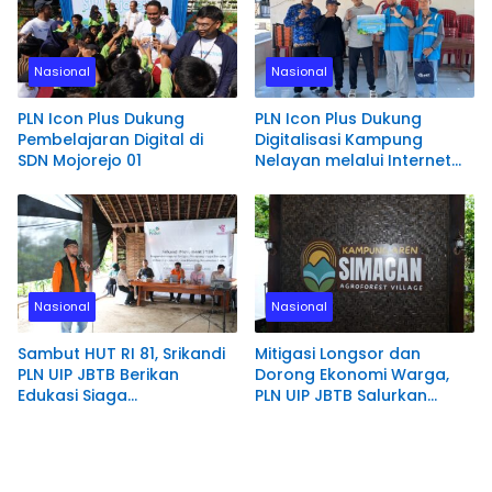
Nasional
Nasional
PLN Icon Plus Dukung
PLN Icon Plus Dukung
Pembelajaran Digital di
Digitalisasi Kampung
SDN Mojorejo 01
Nelayan melalui Internet
Gratis di Desa Nelayan
Rajatama
Nasional
Nasional
Sambut HUT RI 81, Srikandi
Mitigasi Longsor dan
PLN UIP JBTB Berikan
Dorong Ekonomi Warga,
Edukasi Siaga
PLN UIP JBTB Salurkan
Kebencanaan dan
Bantuan Konservasi 4.000
Tetapkan Komunitas
Pohon Aren Genjah Asal
Perempuan Tangguh
Aceh di Banyuwangi
Bencana di Kampung Aren