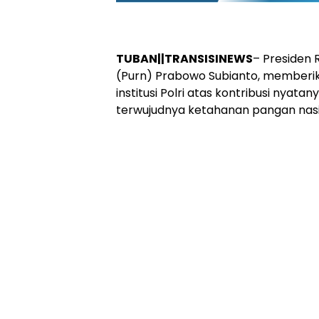
​TUBAN||TRANSISINEWS
– Presiden 
(Purn) Prabowo Subianto, memberika
institusi Polri atas kontribusi nya
terwujudnya ketahanan pangan nasi