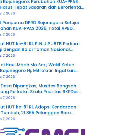
i Bojonegoro: Perubahan KUA-PPAS
Harus Tepat Sasaran dan Berorientasi
 Masyarakat
s 7, 2026
 Paripurna DPRD Bojonegoro Setujui
ahan KUA-PPAS 2026, Total APBD
 Rp6,46 Triliun
s 7, 2026
t HUT ke-81 RI, PLN UIP JBTB Perkuat
gi dengan Balai Taman Nasional
an Bahas Kajian Rencana Proyek SUTET
s 7, 2026
V Paiton–Watudodol/Kalipuro
 di Haul Mbah Mo Sari, Wakil Ketua
Bojonegoro Hj. Mitro’atin Ingatkan
ngnya Tiga Amal Pengalir Pahala
s 7, 2026
 Desa Dipangkas, Musdes Bangsah
ng Perketat Skala Prioritas RKPDes
s 7, 2026
t HUT ke-81 RI, Adopsi Kendaraan
ik Tumbuh, 21.865 Pelanggan Baru
kan Home Charging Services PLN pada
s 7, 2026
ter I 2026