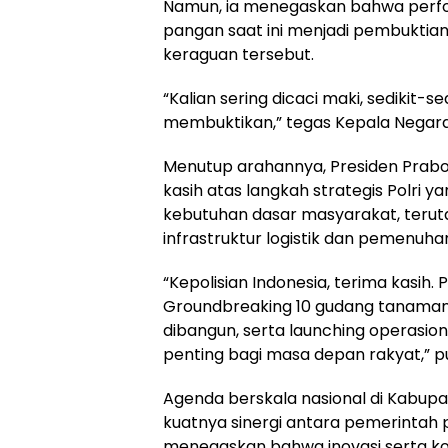
Namun, ia menegaskan bahwa perfor
pangan saat ini menjadi pembukt
keraguan tersebut.
​“Kalian sering dicaci maki, sedikit-s
membuktikan,” tegas Kepala Negara
​Menutup arahannya, Presiden Pra
kasih atas langkah strategis Polri 
kebutuhan dasar masyarakat, teru
infrastruktur logistik dan pemenuha
​“Kepolisian Indonesia, terima kasih. 
Groundbreaking 10 gudang tanama
dibangun, serta launching operasiona
penting bagi masa depan rakyat,” 
​Agenda berskala nasional di Kabupa
kuatnya sinergi antara pemerintah pu
menegaskan bahwa inovasi serta kol