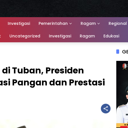
Investigasi
Pemerintahan
Ragam
Regional
k
Uncategorized
Investigasi
Ragam
Edukasi
G
 di Tuban, Presiden
asi Pangan dan Prestasi