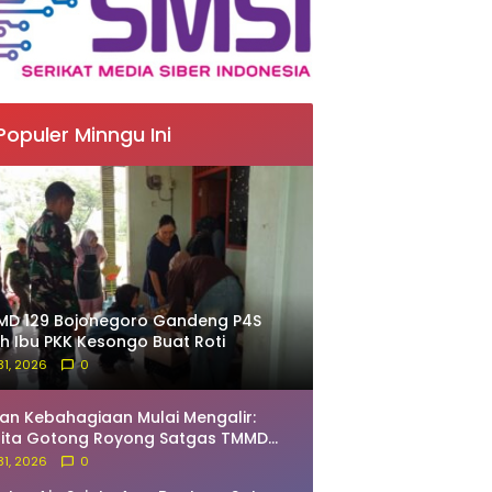
Populer Minngu Ini
MD 129 Bojonegoro Gandeng P4S
ih Ibu PKK Kesongo Buat Roti
 31, 2026
0
an Kebahagiaan Mulai Mengalir:
rita Gotong Royong Satgas TMMD
 Bojonegoro dan Warga Bekatul
 31, 2026
0