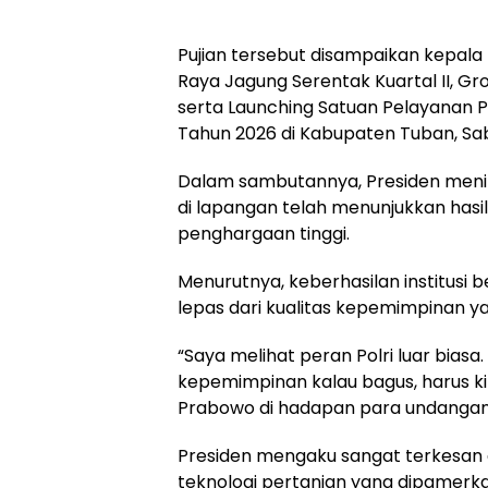
Pujian tersebut disampaikan kepala
Raya Jagung Serentak Kuartal II, G
serta Launching Satuan Pelayanan P
Tahun 2026 di Kabupaten Tuban, Sab
​Dalam sambutannya, Presiden menila
di lapangan telah menunjukkan hasi
penghargaan tinggi.
Menurutnya, keberhasilan institusi b
lepas dari kualitas kepemimpinan ya
​“Saya melihat peran Polri luar biasa
kepemimpinan kalau bagus, harus kit
Prabowo di hadapan para undangan
​Presiden mengaku sangat terkesan 
teknologi pertanian yang dipamerka