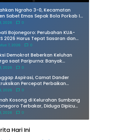
rbuka
lahkan Ngraho 3-0, Kecamatan
en Sabet Emas Sepak Bola Porkab II
jonegoro
 8, 2026
0
ati Bojonegoro: Perubahan KUA-
S 2026 Harus Tepat Sasaran dan
orientasi pada Masyarakat
tus 7, 2026
0
ksi Demokrat Beberkan Keluhan
ga saat Paripurna: Banyak
erima Program Gayatri Jual Ayam
 8, 2026
0
n Kandangnya
ggap Aspirasi, Camat Dander
truksikan Percepat Perbaikan
rurat Jembatan Ngablak Agar
 8, 2026
0
era Aman Dilalui
mah Kosong di Kelurahan Sumbang
onegoro Terbakar, Diduga Dipicu
mbakaran Sampah
 8, 2026
0
rita Hari Ini