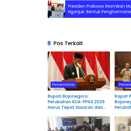
Presiden Prabowo Resmikan Mu
Nganjuk: Bentuk Penghormata
Buruh
Pos Terkait
Pemerintahan
Pemeri
Bupati Bojonegoro:
Rapat 
Perubahan KUA-PPAS 2026
Bojoneg
Harus Tepat Sasaran dan
Peruba
Berorientasi pada
Total A
Masyarakat
Triliun