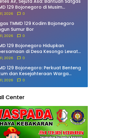
etes Air, Sejuta Asa: Bantuan Satgas
D 129 Bojonegoro di Musim
marau
 31, 2026
0
gas TMMD 129 Kodim Bojonegoro
ngun Sumur Bor
 31, 2026
0
D 129 Bojonegoro Hidupkan
bersamaan di Desa Kesongo Lewat
i
 31, 2026
0
D 129 Bojonegoro: Perkuat Benteng
kum dan Kesejahteraan Warga
songo
 31, 2026
0
ll Center