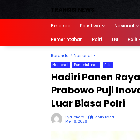
Langsung
TRANSISI NEWS
ke
konten
Media
Siber,
Beranda
Peristiwa
Nasional
Sumber
referensi
Pemerintahan
Polri
TNI
Politi
Beranda
Nasional
Nasional
Pemerintahan
Polri
Hadiri Panen Raya
Prabowo Puji Inov
Luar Biasa Polri
Syailendra
2 Min Baca
Mei 16, 2026