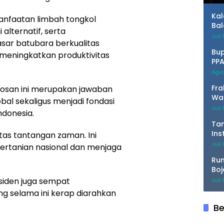
Te
Ka
anfaatan limbah tongkol
Bal
 alternatif, serta
Bo
Juli
ar batubara berkualitas
Bup
meningkatkan produktivitas
PPA
Ber
Agus
Fra
bosan ini merupakan jawaban
War
obal sekaligus menjadi fondasi
Pen
Juli
donesia.
da
Tan
Ins
 atas tantangan zaman. Ini
Da
Juli
ertanian nasional dan menjaga
Seg
Ru
Boj
Pe
siden juga sempat
Juli
ng selama ini kerap diarahkan
Be