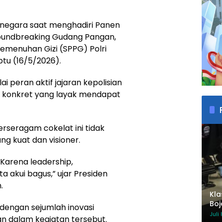
 negara saat menghadiri Panen
roundbreaking Gudang Pangan,
emenuhan Gizi (SPPG) Polri
tu (16/5/2026).
i peran aktif jajaran kepolisian
l konkret yang layak mendapat
erseragam cokelat ini tidak
ng kuat dan visioner.
. Karena leadership,
a akui bagus,” ujar Presiden
.
Kla
Boj
dengan sejumlah inovasi
Mem
Juli
n dalam kegiatan tersebut.