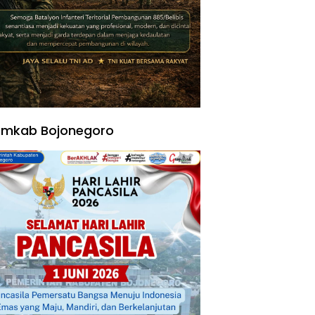
emkab Bojonegoro