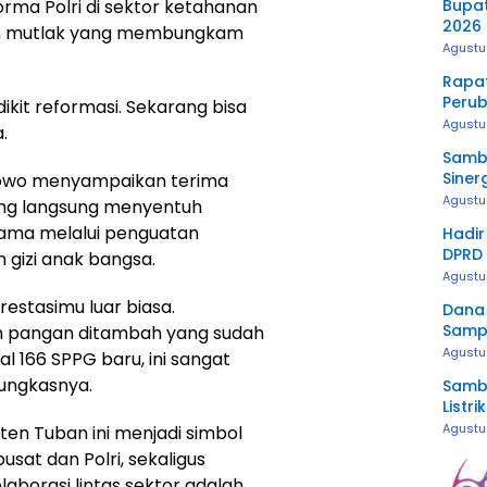
Bupat
ma Polri di sektor ketahanan
2026 
ian mutlak yang membungkam
pada
Agustu
Rapat
Perub
edikit reformasi. Sekarang bisa
Capai
Agustu
.
Sambu
Siner
bowo menyampaikan terima
Balur
Agustu
yang langsung menyentuh
500 k
tama melalui penguatan
Hadir
DPRD 
n gizi anak bangsa.
Penti
Agustu
Prestasimu luar biasa.
Dana
Sampa
n pangan ditambah yang sudah
2027
Agustu
l 166 SPPG baru, ini sangat
pungkasnya.
Sambu
Listr
Guna
Agustu
ten Tuban ini menjadi simbol
Semes
sat dan Polri, sekaligus
aborasi lintas sektor adalah