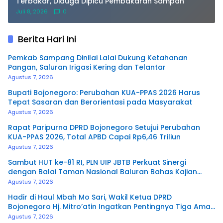
Terbakar, Diduga Dipicu Pembakaran Sampah
Juli 8, 2026
0
Berita Hari Ini
Pemkab Sampang Dinilai Lalai Dukung Ketahanan
Pangan, Saluran Irigasi Kering dan Telantar
Agustus 7, 2026
Bupati Bojonegoro: Perubahan KUA-PPAS 2026 Harus
Tepat Sasaran dan Berorientasi pada Masyarakat
Agustus 7, 2026
Rapat Paripurna DPRD Bojonegoro Setujui Perubahan
KUA-PPAS 2026, Total APBD Capai Rp6,46 Triliun
Agustus 7, 2026
Sambut HUT ke-81 RI, PLN UIP JBTB Perkuat Sinergi
dengan Balai Taman Nasional Baluran Bahas Kajian
Rencana Proyek SUTET 500 kV Paiton–
Agustus 7, 2026
Watudodol/Kalipuro
Hadir di Haul Mbah Mo Sari, Wakil Ketua DPRD
Bojonegoro Hj. Mitro’atin Ingatkan Pentingnya Tiga Amal
Pengalir Pahala
Agustus 7, 2026