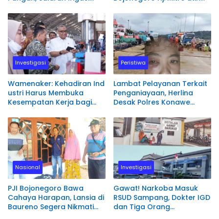
Kering dan Telantar
Ingatkan Pentingnya Tiga
Amal Pengalir Pahala
Investigasi
Peristiwa
Wamenaker: Kehadiran Ind
Lambat Pelayanan Terkait
ustri Harus Membuka
Penganiayaan, Herlina
Kesempatan Kerja bagi
Desak Polres Konawe
Warga Sekitar
Utara Segera Proses
Laporannya.
Nasional
Investigasi
PJI Bojonegoro Bawa
Gawat! Narkoba Masuk
Cahaya Harapan, Lansia di
RSUD Sampang, Dokter IGD
Baureno Segera Nikmati
dan Tiga Orang
Listrik Sendiri
Diamankan Polisi