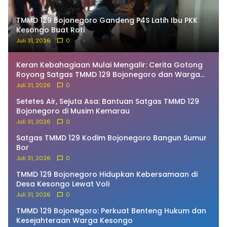
TMMD 129 Bojonegoro Gandeng P4S Latih Ibu PKK
Kesongo Buat Roti
Juli 31, 2026
0
Keran Kebahagiaan Mulai Mengalir: Cerita Gotong
Royong Satgas TMMD 129 Bojonegoro dan Warga
Bekatul
Juli 31, 2026
0
Setetes Air, Sejuta Asa: Bantuan Satgas TMMD 129
Bojonegoro di Musim Kemarau
Juli 31, 2026
0
Satgas TMMD 129 Kodim Bojonegoro Bangun Sumur
Bor
Juli 31, 2026
0
TMMD 129 Bojonegoro Hidupkan Kebersamaan di
Desa Kesongo Lewat Voli
Juli 31, 2026
0
TMMD 129 Bojonegoro: Perkuat Benteng Hukum dan
Kesejahteraan Warga Kesongo