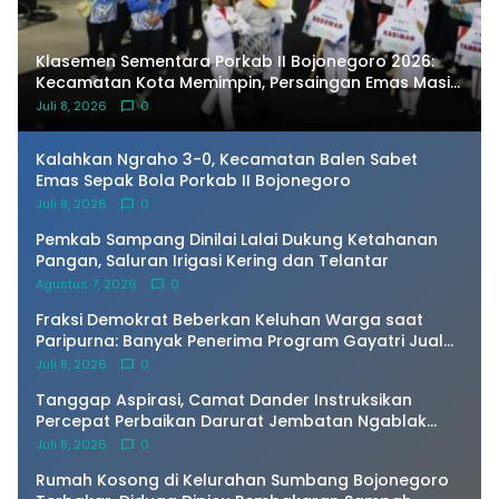
Klasemen Sementara Porkab II Bojonegoro 2026:
Kecamatan Kota Memimpin, Persaingan Emas Masih
Terbuka
Juli 8, 2026
0
Kalahkan Ngraho 3-0, Kecamatan Balen Sabet
Emas Sepak Bola Porkab II Bojonegoro
Juli 8, 2026
0
Pemkab Sampang Dinilai Lalai Dukung Ketahanan
Pangan, Saluran Irigasi Kering dan Telantar
Agustus 7, 2026
0
Fraksi Demokrat Beberkan Keluhan Warga saat
Paripurna: Banyak Penerima Program Gayatri Jual
Ayam dan Kandangnya
Juli 8, 2026
0
Tanggap Aspirasi, Camat Dander Instruksikan
Percepat Perbaikan Darurat Jembatan Ngablak
Agar Segera Aman Dilalui
Juli 8, 2026
0
Rumah Kosong di Kelurahan Sumbang Bojonegoro