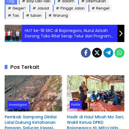
Tag:
Bayi Laki-laki
dalam
Ditemukan
Geger!
Jasad
Pinggir Jalan
Rengel
Tas
tuban
Warung
HUT ke-18 SRC di Bojonegoro, Nurul Azizah
Dorong Toko Ritel Serap Telur dari Program
Gayatri
Pos Terkait
Investigasi
Politik
Pemkab Sampang Dinilai
Hadir di Haul Mbah Mo Sari,
Lalai Dukung Ketahanan
Wakil Ketua DPRD
Pangan, Saluran Irigasi
Bojonegoro Hj. Mitro’atin