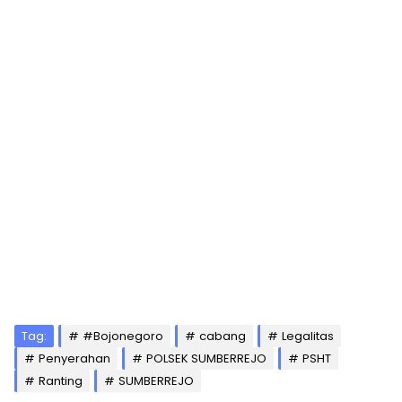
Tag:
#Bojonegoro
cabang
Legalitas
Penyerahan
POLSEK SUMBERREJO
PSHT
Ranting
SUMBERREJO