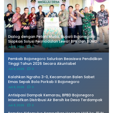
Dialog dengan Petani Muda, Bupati Bojonegoro
Siapkan Solusi Permodalan Lewat BPR dan BUMD
Pangan
Juli 9, 2026
0
Pemkab Bojonegoro Salurkan Beasiswa Pendidikan
Tinggi Tahun 2026 Secara Akuntabel
Juli 9, 2026
0
Kalahkan Ngraho 3-0, Kecamatan Balen Sabet
Emas Sepak Bola Porkab II Bojonegoro
Juli 8, 2026
0
Antisipasi Dampak Kemarau, BPBD Bojonegoro
Intensifkan Distribusi Air Bersih ke Desa Terdampak
Juli 8, 2026
0