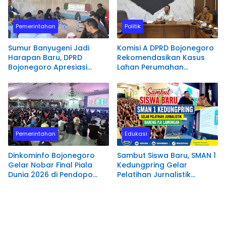
Pemerintahan
Politik
Sumur Banyugeni Jadi
Komisi A DPRD Bojonegoro
Harapan Baru, DPRD
Rekomendasikan Kasus
Bojonegoro Apresiasi
Lahan Perumahan
Komitmen Pertamina EP
Klampok Diproses Hukum
Pemerintahan
Edukasi
Dinkominfo Bojonegoro
Sambut Siswa Baru, SMAN 1
Gelar Nobar Final Piala
Kedungpring Gelar
Dunia 2026 di Pendopo
Pelatihan Jurnalistik
Malowopati
Bareng PJI Lamongan