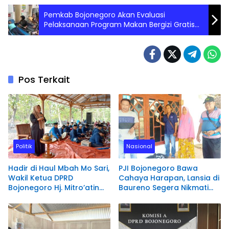
Pemkab Bojonegoro Akan Evaluasi
Pelaksanaan Program Makan Bergizi Gratis
Usai Puluhan Siswa Keracunan
Pos Terkait
Politik
Nasional
Hadir di Haul Mbah Mo Sari,
PJI Bojonegoro Bawa
Wakil Ketua DPRD
Cahaya Harapan, Lansia di
Bojonegoro Hj. Mitro’atin
Baureno Segera Nikmati
Ingatkan Pentingnya Tiga
Listrik Sendiri
Amal Pengalir Pahala