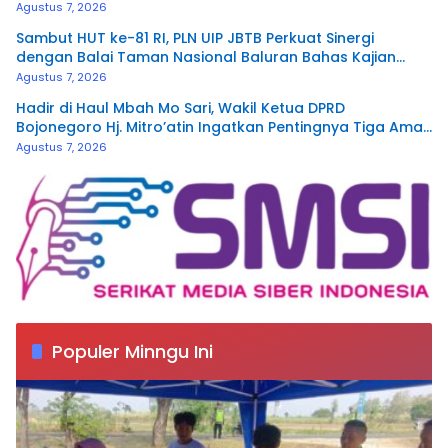
Agustus 7, 2026
Sambut HUT ke-81 RI, PLN UIP JBTB Perkuat Sinergi
dengan Balai Taman Nasional Baluran Bahas Kajian
Rencana Proyek SUTET 500 kV Paiton–
Agustus 7, 2026
Watudodol/Kalipuro
Hadir di Haul Mbah Mo Sari, Wakil Ketua DPRD
Bojonegoro Hj. Mitro’atin Ingatkan Pentingnya Tiga Amal
Pengalir Pahala
Agustus 7, 2026
Populer Minngu Ini