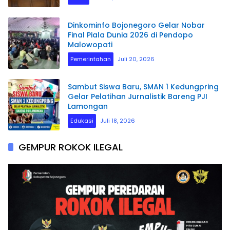
Dinkominfo Bojonegoro Gelar Nobar
Final Piala Dunia 2026 di Pendopo
Malowopati
Pemerintahan
Juli 20, 2026
Sambut Siswa Baru, SMAN 1 Kedungpring
Gelar Pelatihan Jurnalistik Bareng PJI
Lamongan
Edukasi
Juli 18, 2026
GEMPUR ROKOK ILEGAL