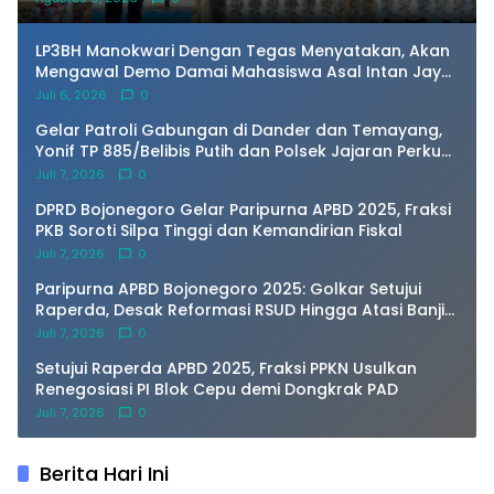
LP3BH Manokwari Dengan Tegas Menyatakan, Akan
Mengawal Demo Damai Mahasiswa Asal Intan Jaya
di Amban Manokwari.
Juli 6, 2026
0
Gelar Patroli Gabungan di Dander dan Temayang,
Yonif TP 885/Belibis Putih dan Polsek Jajaran Perkuat
Sinergi Kamtibmas
Juli 7, 2026
0
DPRD Bojonegoro Gelar Paripurna APBD 2025, Fraksi
PKB Soroti Silpa Tinggi dan Kemandirian Fiskal
Juli 7, 2026
0
Paripurna APBD Bojonegoro 2025: Golkar Setujui
Raperda, Desak Reformasi RSUD Hingga Atasi Banjir
Kota
Juli 7, 2026
0
Setujui Raperda APBD 2025, Fraksi PPKN Usulkan
Renegosiasi PI Blok Cepu demi Dongkrak PAD
Juli 7, 2026
0
Berita Hari Ini