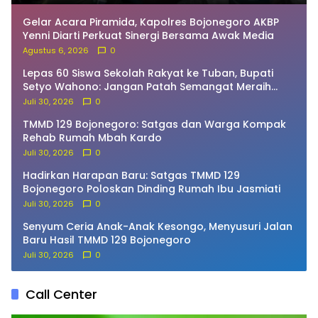
Gelar Acara Piramida, Kapolres Bojonegoro AKBP
Yenni Diarti Perkuat Sinergi Bersama Awak Media
Agustus 6, 2026
0
Lepas 60 Siswa Sekolah Rakyat ke Tuban, Bupati
Setyo Wahono: Jangan Patah Semangat Meraih
Cita-Cita!
Juli 30, 2026
0
TMMD 129 Bojonegoro: Satgas dan Warga Kompak
Rehab Rumah Mbah Kardo
Juli 30, 2026
0
Hadirkan Harapan Baru: Satgas TMMD 129
Bojonegoro Poloskan Dinding Rumah Ibu Jasmiati
Juli 30, 2026
0
Senyum Ceria Anak-Anak Kesongo, Menyusuri Jalan
Baru Hasil TMMD 129 Bojonegoro
Juli 30, 2026
0
Call Center