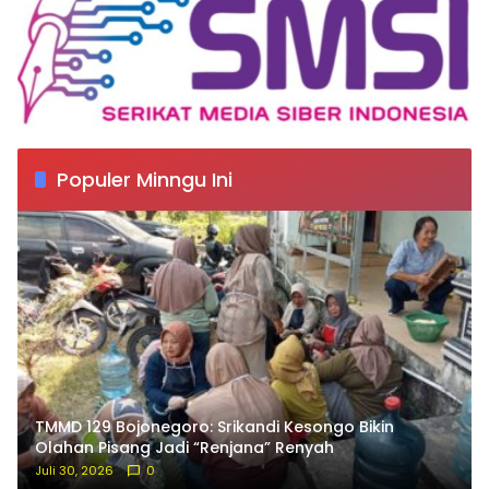
Populer Minngu Ini
TMMD 129 Bojonegoro: Srikandi Kesongo Bikin
Olahan Pisang Jadi “Renjana” Renyah
Juli 30, 2026
0