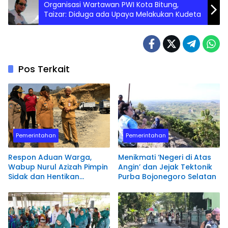
Organisasi Wartawan PWI Kota Bitung,
Taizar: Diduga ada Upaya Melakukan Kudeta
Pos Terkait
Pemerintahan
Pemerintahan
Respon Aduan Warga,
Menikmati ‘Negeri di Atas
Wabup Nurul Azizah Pimpin
Angin’ dan Jejak Tektonik
Sidak dan Hentikan
Purba Bojonegoro Selatan
Aktivitas Pengerukan
Tanah di Trucuk