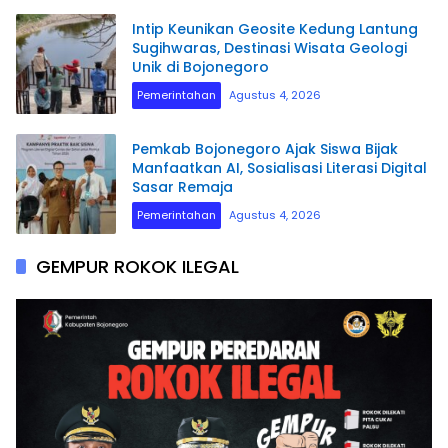
​Intip Keunikan Geosite Kedung Lantung
Sugihwaras, Destinasi Wisata Geologi
Unik di Bojonegoro
Pemerintahan
Agustus 4, 2026
Pemkab Bojonegoro Ajak Siswa Bijak
Manfaatkan AI, Sosialisasi Literasi Digital
Sasar Remaja
Pemerintahan
Agustus 4, 2026
GEMPUR ROKOK ILEGAL