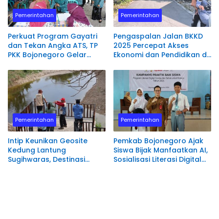
Pemerintahan
Pemerintahan
Perkuat Program Gayatri
Pengaspalan Jalan BKKD
dan Tekan Angka ATS, TP
2025 Percepat Akses
PKK Bojonegoro Gelar
Ekonomi dan Pendidikan di
Kunjungan Kerja Terpadu
Desa Margoagung
di Ngambon
Pemerintahan
Pemerintahan
​Intip Keunikan Geosite
Pemkab Bojonegoro Ajak
Kedung Lantung
Siswa Bijak Manfaatkan AI,
Sugihwaras, Destinasi
Sosialisasi Literasi Digital
Wisata Geologi Unik di
Sasar Remaja
Bojonegoro