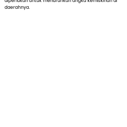
diperlukan untuk menurunkan angka kemiskinan di
daerahnya.