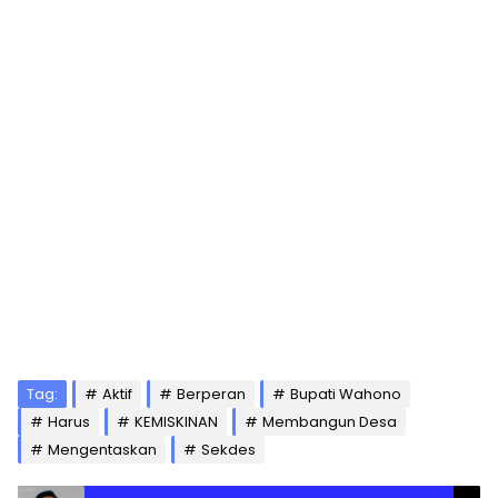
Tag:
Aktif
Berperan
Bupati Wahono
Harus
KEMISKINAN
Membangun Desa
Mengentaskan
Sekdes